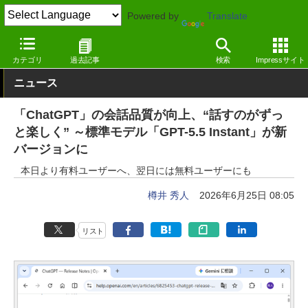
Powered by
Translate
窓の杜
生成AI
GPT
カテゴリ
過去記事
検索
Impressサイト
ニュース
「ChatGPT」の会話品質が向上、“話すのがずっ
と楽しく” ～標準モデル「GPT-5.5 Instant」が新
バージョンに
本日より有料ユーザーへ、翌日には無料ユーザーにも
樽井 秀人
2026年6月25日 08:05
リスト