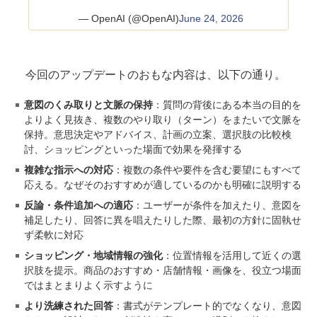
— OpenAI (@OpenAI)
June 24, 2026
今回のアップデートのおもな内容は、以下の通り。
意図のくみ取りと文脈の保持
：質問の背後にある本当の目的を
よりよく見抜き、複数のやり取り（ターン）をまたいで文脈を
保持。意思決定やアドバイス、計画の立案、選択肢の比較検
討、ショッピングといった場面で効果を発揮する
複雑な指示への対応
：複数の条件や要件を含む要望にもすべて
応える。なぜそのおすすめが適しているのかも明確に説明する
反論・条件追加への適応
：ユーザーが条件を加えたり、意図を
補足したり、回答に異を唱えたりした際、最初の方針に固執せ
ず柔軟に対応
ショッピング・地域情報の強化
：位置情報を活用して近くの選
択肢を提示。商品のおすすめ・店舗情報・画像を、役立つ場面
ではまとまりよく示すように
より洗練された回答
：書式がテンプレート的でなくなり、意図