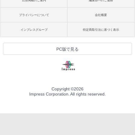
￥27,980
広告掲載のご案内
編集部へのご連絡
1冊ですべて身につくHTML & CSSとWe
bデザイン入門講座［第2版］
プライバシーについて
会社概要
Amazon Kindle Colorsoft | 16GBストレ
￥2,326
ージ、防水、7インチカラーディスプレ
イ、色調調節ライト、最大8週間持続バッ
インプレスグループ
特定商取引法に基づく表示
テリー、広告無し、ブラック (2025年発
売)
FM TOWNS ハイパー・カタログ: 本体ハ
ードウェア・市販ソフトウェアのパーフ
￥31,980
PC版で見る
ェクトリストと最新エミュレータ紹介
￥1,600
New Amazon Kindle Scribe Colorsoft |
11インチカラーディスプレイ、64GBスト
レージ、ノート機能搭載、明るさ自動調
整、色調調節ライト、プレミアムペン付
き、グラファイト
Copyright ©
2026
Impress Corporation. All rights reserved.
￥115,980