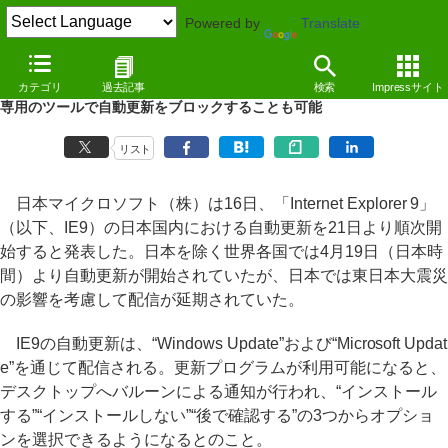
Powered by
Translate
NEWS
（11/06/16 13:52）
カテゴリ
過去記事
検索
Impressサイト
日本における「Internet Explorer 9」の自動更新が21日から順次開始
専用のツールで自動更新をブロックすることも可能
リスト
日本マイクロソフト（株）は16日、「Internet Explorer 9」
（以下、IE9）の日本国内における自動更新を21日より順次開
始すると発表した。日本を除く世界各国では4月19日（日本時
間）より自動更新が開始されていたが、日本では東日本大震災
の影響を考慮して配信が延期されていた。
IE9の自動更新は、“Windows Update”および“Microsoft Updat
e”を通じて配信される。更新プログラムが利用可能になると、
デスクトップへバルーンによる通知が行われ、“インストール
する”“インストールしない”“後で確認する”の3つからオプショ
ンを選択できるようになるとのこと。