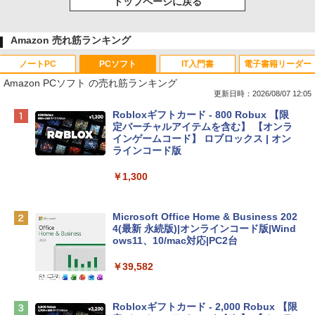
トップページに戻る
Amazon 売れ筋ランキング
ノートPC
PCソフト
IT入門書
電子書籍リーダー
Amazon PCソフト の売れ筋ランキング
更新日時：2026/08/07 12:05
Apple 2026 MacBook Neo A18 Proチッ
Robloxギフトカード - 800 Robux 【限
プ搭載13インチノートブック：AIとAppl
定バーチャルアイテムを含む】 【オンラ
e Intelligence、Liquid Retinaディスプ
インゲームコード】 ロブロックス | オン
レイ、8GBメモリ、512GB SSD、1080p
ラインコード版
FaceTime HDカメラ、Touch ID - インデ
ィゴ + 3年延長 AppleCare+ for 13インチ
￥1,300
MacBook Neo(A18 Pro)|ダウンロード版
￥162,598
Microsoft Office Home & Business 202
4(最新 永続版)|オンラインコード版|Wind
ows11、10/mac対応|PC2台
tomtoc 360°保護 15.6 16インチ パソコ
ンケース Dell NEC Lavie ASUS HP dyna
￥39,582
book Lenovo対応
￥2,952
Robloxギフトカード - 2,000 Robux 【限