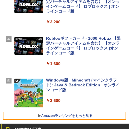
定バーチャルアイテムを含む】 【オンラ
インゲームコード】 ロブロックス | オン
Apple 2026 MacBook Air M5チップ搭載
ラインコード版
13インチノートブック：AIとApple Intell
igence、13.6インチLiquid Retinaディ
￥3,200
スプレイ、24GBユニファイドメモリ、1
TB SSDストレージ、12MPセンターフレ
ームカメラ、日本語キーボード、Touch I
Robloxギフトカード - 1000 Robux 【限
D - ミッドナイト
定バーチャルアイテムを含む】 【オンラ
インゲームコード】 ロブロックス |オン
￥298,901
ラインコード版
￥1,600
【Amazon.co.jp限定】 HP ノートパソコ
ン 15-fd 15.6インチ 16GBメモリ 512GB
SSD インテル Core 5
Windows版 | Minecraft (マインクラフ
ト): Java & Bedrock Edition | オンライ
￥129,800
ンコード版
￥3,600
FMV ノートパソコン WE1-K3 (MS 365 P
ersonal/Copilotキー搭載/Win 11/15.6型/
Core i5/16GB/SSD 512GB/ホワイト) FM
Amazonランキングをもっと見る
VWK3E15W_AZ