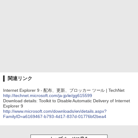
関連リンク
Internet Explorer 9 - 配布、更新、ブロッカー ツール | TechNet
http://technet.microsoft.com/ja-jp/ie/gg615599
Download details: Toolkit to Disable Automatic Delivery of Internet
Explorer 9
http://www.microsoft.com/downloads/en/details.aspx?
FamilyID=a6169467-b793-4d17-837d-01776bf2bea4