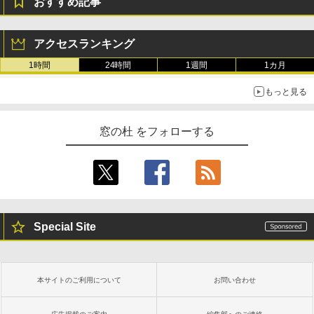
おすすめ記事
￥139,880
生成AIパスポート公式テキスト 第４版
Amazon Kindle Paperwhite (16GB) 7イ
ンチディスプレイ、色調調節ライト、12
アクセスランキング
週間持続バッテリー、広告なし、ブラッ
￥1,766
ク
1時間
24時間
1週間
1カ月
￥22,980
もっと見る
AIイラスト表現辞典: 思い通りの絵を引き
出す プロンプトの言葉 AI画像生成シリー
Amazon Kindle - 目に優しい、かさばら
窓の杜 をフォローする
ズ (はぴーイラストLabo)
ない、大きな画面で読みやすい、6週間持
続バッテリー、6インチディスプレイ電子
書籍リーダー、ブラック、16GB、広告な
￥480
し
￥16,980
ClaudeCode いちばんやさしい 教科書:
非エンジニア 初心者 素人 でも安心 使い
Special Site
方 マニュアル AI副業にもコンテンツ作成
にもKindle出版にも！ 非エンジニアのた
Kindle Paperwhite シグニチャーエディ
めのAIコーディング入門シリーズ
ション (32GB) 7インチディスプレイ、明
るさ自動調整、色調調節ライト、12週間
持続バッテリー、広告なし、メタリック
￥99
本サイトのご利用について
お問い合わせ
ブラック