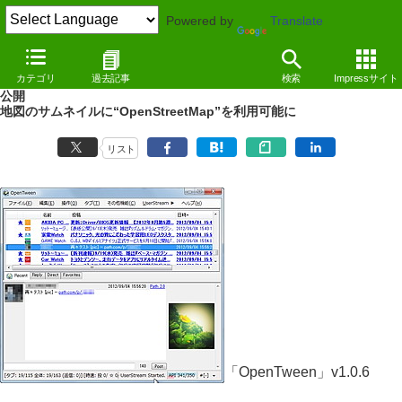
Powered by
Translate
NEWS
（12/09/04 16:10）
カテゴリ
過去記事
検索
Impressサイト
SNS“Path”経由で投稿された写真に対応した「OpenTween」v1.0.6が
公開
地図のサムネイルに“OpenStreetMap”を利用可能に
リスト
「OpenTween」v1.0.6