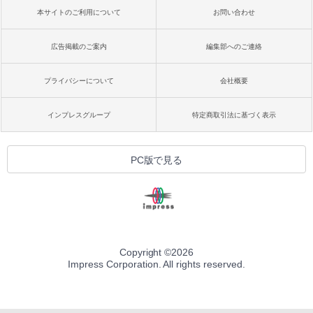
￥99
週間持続バッテリー、広告なし、ブラッ
本サイトのご利用について
お問い合わせ
ク
￥22,980
AIイラスト表現辞典: 思い通りの絵を引き
広告掲載のご案内
編集部へのご連絡
出す プロンプトの言葉 AI画像生成シリー
ズ (はぴーイラストLabo)
プライバシーについて
会社概要
Amazon Kindle Colorsoft | 16GBストレ
￥480
ージ、防水、7インチカラーディスプレ
イ、色調調節ライト、最大8週間持続バッ
インプレスグループ
特定商取引法に基づく表示
テリー、広告無し、ブラック (2025年発
売)
FM TOWNS ハイパー・カタログ: 本体ハ
ードウェア・市販ソフトウェアのパーフ
￥31,980
PC版で見る
ェクトリストと最新エミュレータ紹介
￥1,600
New Amazon Kindle Scribe Colorsoft |
11インチカラーディスプレイ、64GBスト
レージ、ノート機能搭載、明るさ自動調
整、色調調節ライト、プレミアムペン付
き、グラファイト
Copyright ©
2026
Impress Corporation. All rights reserved.
￥115,980