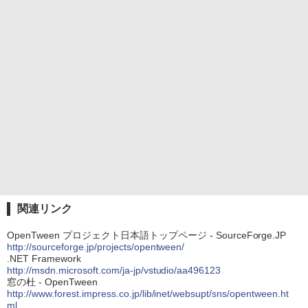
関連リンク
OpenTween プロジェクト日本語トップページ - SourceForge.JP
http://sourceforge.jp/projects/opentween/
.NET Framework
http://msdn.microsoft.com/ja-jp/vstudio/aa496123
窓の杜 - OpenTween
http://www.forest.impress.co.jp/lib/inet/websupt/sns/opentween.ht
ml