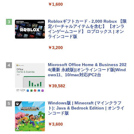
￥1,600
￥2,952
Robloxギフトカード - 2,000 Robux 【限
Apple 2026 MacBook Air M5チップ搭載
定バーチャルアイテムを含む】 【オンラ
13インチノートブック：AIとApple Intell
インゲームコード】 ロブロックス | オン
igence、13.6インチLiquid Retinaディ
ラインコード版
スプレイ、16GBユニファイドメモリ、1
TB SSDストレージ、12MPセンターフレ
￥3,200
ームカメラ、日本語キーボード、Touch I
D - ミッドナイト
Microsoft Office Home & Business 202
￥278,800
4(最新 永続版)|オンラインコード版|Wind
ows11、10/mac対応|PC2台
【Amazon.co.jp限定】 HP ノートパソコ
￥39,582
ン 15-fd 15.6インチ 16GBメモリ 512GB
SSD インテル Core 5
Windows版 | Minecraft (マインクラフ
￥129,800
ト): Java & Bedrock Edition | オンライ
ンコード版
FMV ノートパソコン WE1-K3 (MS 365 P
￥3,600
ersonal/Copilotキー搭載/Win 11/15.6型/
Core i5/16GB/SSD 512GB/ホワイト) FM