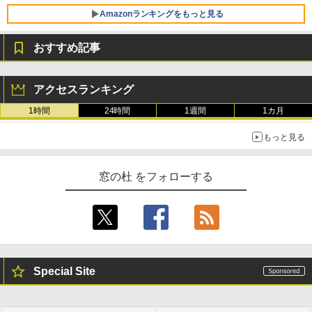
VWK3E15W_AZ
Amazonランキングをもっと見る
￥139,880
おすすめ記事
生成AIパスポート公式テキスト 第４版
Amazon Kindle - 目に優しい、かさばら
ない、大きな画面で読みやすい、6週間持
アクセスランキング
続バッテリー、6インチディスプレイ電子
￥1,766
書籍リーダー、マッチャ、16GB、広告な
1時間
24時間
1週間
1カ月
し
もっと見る
￥16,980
1冊ですべて身につくHTML & CSSとWe
bデザイン入門講座［第2版］
窓の杜 をフォローする
Kindle Paperwhite シグニチャーエディ
ション (32GB) 7インチディスプレイ、明
￥1,292
るさ自動調整、色調調節ライト、12週間
持続バッテリー、広告なし、メタリック
ブラック
ClaudeCode いちばんやさしい 教科書:
￥27,980
非エンジニア 初心者 素人 でも安心 使い
方 マニュアル AI副業にもコンテンツ作成
Special Site
にもKindle出版にも！ 非エンジニアのた
めのAIコーディング入門シリーズ
Amazon Kindle Paperwhite (16GB) 7イ
ンチディスプレイ、色調調節ライト、12