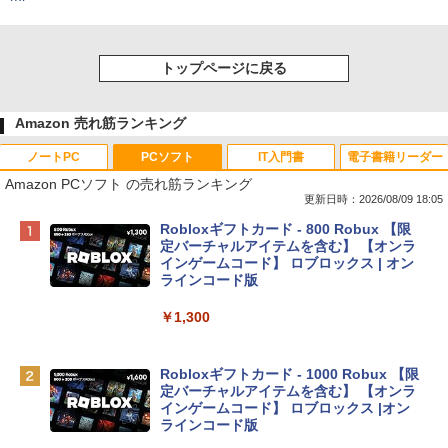
トップページに戻る
Amazon 売れ筋ランキング
ノートPC
PCソフト
IT入門書
電子書籍リーダー
Amazon PCソフト の売れ筋ランキング
更新日時：2026/08/09 18:05
Apple 2026 MacBook Neo A18 Proチッ
Robloxギフトカード - 800 Robux 【限
プ搭載13インチノートブック：AIとAppl
定バーチャルアイテムを含む】 【オンラ
e Intelligenceのために設計、Liquid Ret
インゲームコード】 ロブロックス | オン
inaディスプレイ、8GBユニファイドメモ
ラインコード版
リ、256GB SSDストレージ、1080p Fac
eTime HDカメラ - インディゴ
￥1,300
￥113,748
Robloxギフトカード - 1000 Robux 【限
定バーチャルアイテムを含む】 【オンラ
tomtoc 360°保護 15.6 16インチ パソコ
インゲームコード】 ロブロックス |オン
ンケース Dell NEC Lavie ASUS HP dyna
ラインコード版
book Lenovo対応