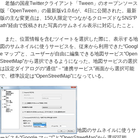
老舗の国産Twitterクライアント「Tween」のオープンソース
版「OpenTween」の最新版v1.0.6が、4日に公開された。最新
版の主な変更点は、150人限定でつながるクローズドなSNS“P
ath”経由で投稿された写真のサムネイル表示に対応したこと。
また、位置情報を含むツイートを選択した際に、表示する地
図のサムネイルに使うサービスを、従来から利用できた“Googl
e マップ”と、ユーザーが自由に編集できる地図サービス“Open
StreetMap”から選択できるようになった。地図サービスの選択
は設定ダイアログの“通信”－“連携サービス”画面から選択可能
で、標準設定は“OpenStreetMap”になっている。
地図のサムネイルに使うサ
ービスを“Google マップ”と“OpenStreetMap”から選択可能