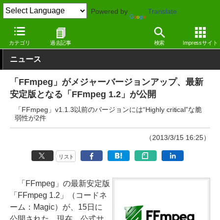
Powered by
Translate
窓の杜
システム・ファイル
ランタイム
Windows
カテゴリ
過去記事
検索
Impressサイト
ニュース
「FFmpeg」がメジャーバージョンアップ、最新
安定版となる「FFmpeg 1.2」が公開
「FFmpeg」v1.1.3以前のバージョンには“Highly critical”な脆
弱性が2件
（2013/3/15 16:25）
リスト
「FFmpeg」の最新安定版
「FFmpeg 1.2」（コードネ
ーム：Magic）が、15日に
公開された。現在、公式サ