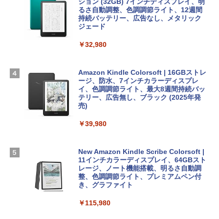
めのAIコーディング入門シリーズ
Apple 2026 MacBook Air M5チップ搭載
ows11、10/mac対応|PC2台
ション (32GB) 7インチディスプレイ、明
13インチノートブック：AIとApple Intell
るさ自動調整、色調調節ライト、12週間
igence、13.6インチLiquid Retinaディ
持続バッテリー、広告なし、メタリック
￥99
￥39,582
スプレイ、24GBユニファイドメモリ、1
ジェード
TB SSD、12MPセンターフレームカメ
ラ、Touch ID - ミッドナイト + 3年延長
￥32,980
FM TOWNS ハイパー・カタログ: 本体ハ
Robloxギフトカード - 1000 Robux 【限
AppleCare+ for 13インチMacBook Air
ードウェア・市販ソフトウェアのパーフ
定バーチャルアイテムを含む】 【オンラ
(M5)|ダウンロード版
ェクトリストと最新エミュレータ紹介
インゲームコード】 ロブロックス |オン
ラインコード版
Amazon Kindle Colorsoft | 16GBストレ
￥347,600
ージ、防水、7インチカラーディスプレ
￥1,600
イ、色調調節ライト、最大8週間持続バッ
￥1,600
テリー、広告無し、ブラック (2025年発
【Amazon.co.jp限定】 HP ノートパソコ
売)
1冊ですべて身につくHTML & CSSとWe
ン 15-fd 15.6インチ 16GBメモリ 512GB
bデザイン入門講座［第2版］
Microsoft Office Home 2024(最新 永続
SSD インテル Core 5
￥39,980
版)|オンラインコード版|Windows11、1
0/mac対応|PC2台
￥2,326
￥129,800
New Amazon Kindle Scribe Colorsoft |
￥37,224
11インチカラーディスプレイ、64GBスト
FMV ノートパソコン WE1-K3 (MS 365 P
レージ、ノート機能搭載、明るさ自動調
ersonal/Copilotキー搭載/Win 11/15.6型/
整、色調調節ライト、プレミアムペン付
Core i5/16GB/SSD 512GB/ホワイト) FM
き、グラファイト
VWK3E15W_AZ
￥115,980
￥120,000