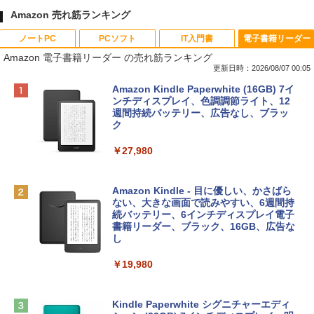
Amazon 売れ筋ランキング
ノートPC
PCソフト
IT入門書
電子書籍リーダー
Amazon 電子書籍リーダー の売れ筋ランキング
更新日時：2026/08/07 00:05
Apple 2026 MacBook Neo A18 Proチッ
Robloxギフトカード - 800 Robux 【限
生成AIパスポート公式テキスト 第４版
Amazon Kindle Paperwhite (16GB) 7イ
プ搭載13インチノートブック：AIとAppl
定バーチャルアイテムを含む】 【オンラ
ンチディスプレイ、色調調節ライト、12
e Intelligence、Liquid Retinaディスプ
インゲームコード】 ロブロックス | オン
週間持続バッテリー、広告なし、ブラッ
￥1,766
レイ、8GBメモリ、512GB SSD、1080p
ラインコード版
ク
FaceTime HDカメラ、Touch ID - インデ
ィゴ + 3年延長 AppleCare+ for 13インチ
￥1,300
￥27,980
MacBook Neo(A18 Pro)|ダウンロード版
AIイラスト表現辞典: 思い通りの絵を引き
￥162,598
出す プロンプトの言葉 AI画像生成シリー
Robloxギフトカード - 2,000 Robux 【限
Amazon Kindle - 目に優しい、かさばら
ズ (はぴーイラストLabo)
定バーチャルアイテムを含む】 【オンラ
ない、大きな画面で読みやすい、6週間持
インゲームコード】 ロブロックス | オン
続バッテリー、6インチディスプレイ電子
tomtoc 360°保護 15.6 16インチ パソコ
ラインコード版
書籍リーダー、ブラック、16GB、広告な
￥480
ンケース Dell NEC Lavie ASUS HP dyna
し
book Lenovo対応
￥3,200
￥19,980
ClaudeCode いちばんやさしい 教科書:
￥2,952
非エンジニア 初心者 素人 でも安心 使い
方 マニュアル AI副業にもコンテンツ作成
Microsoft Office Home & Business 202
にもKindle出版にも！ 非エンジニアのた
4(最新 永続版)|オンラインコード版|Wind
Kindle Paperwhite シグニチャーエディ