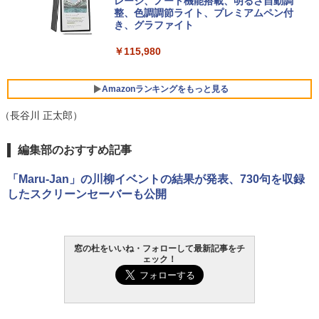
ersonal/Copilotキー搭載/Win 11/15.6型/
レージ、ノート機能搭載、明るさ自動調
Core i5/16GB/SSD 512GB/ホワイト) FM
整、色調調節ライト、プレミアムペン付
VWK3E15W_AZ
き、グラファイト
￥139,880
￥115,980
Amazonランキングをもっと見る
（長谷川 正太郎）
編集部のおすすめ記事
「Maru-Jan」の川柳イベントの結果が発表、730句を収録
したスクリーンセーバーも公開
窓の杜をいいね・フォローして最新記事をチ
ェック！