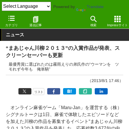
Powered by
Translate
窓の杜
システム・ファイル
デスクトップ
Windows
カテゴリ
過去記事
検索
Impressサイト
ニュース
“まあじゃん川柳２０１３”の入賞作品が発表、ス
クリーンセーバーも更新
最優秀賞に選ばれたのは霧雨えりの弟氏作の“ウーマンを ツ
モれず今年も 俺単騎”
（2013/8/1 17:46）
リスト
オンライン麻雀ゲーム「Maru-Jan」を運営する（株）
シグナルトークは1日、麻雀で体験したエピソードなど
を加えた川柳の作品を募集するイベント“まあじゃん川柳
２０１３”の入賞作品を発表した。応募総数3,677句の中