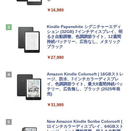
￥39,582
book Lenovo対応
￥16,980
ClaudeCode いちばんやさしい 教科書:
￥2,952
非エンジニア 初心者 素人 でも安心 使い
Robloxギフトカード - 2,000 Robux 【限
方 マニュアル AI副業にもコンテンツ作成
定バーチャルアイテムを含む】 【オンラ
にもKindle出版にも！ 非エンジニアのた
インゲームコード】 ロブロックス | オン
Kindle Paperwhite シグニチャーエディ
めのAIコーディング入門シリーズ
Apple 2026 MacBook Air M5チップ搭載
ラインコード版
ション (32GB) 7インチディスプレイ、明
13インチノートブック：AIとApple Intell
るさ自動調整、色調調節ライト、12週間
igence、13.6インチLiquid Retinaディ
持続バッテリー、広告なし、メタリック
￥99
￥3,200
スプレイ、24GBユニファイドメモリ、1
ブラック
TB SSDストレージ、12MPセンターフレ
ームカメラ、日本語キーボード、Touch I
￥27,980
1冊ですべて身につくHTML & CSSとWe
Robloxギフトカード - 1000 Robux 【限
D - ミッドナイト
bデザイン入門講座［第2版］
定バーチャルアイテムを含む】 【オンラ
インゲームコード】 ロブロックス |オン
￥298,901
ラインコード版
Amazon Kindle Colorsoft | 16GBストレ
￥2,326
ージ、防水、7インチカラーディスプレ
イ、色調調節ライト、最大8週間持続バッ
￥1,600
【Amazon.co.jp限定】 HP ノートパソコ
テリー、広告無し、ブラック (2025年発
ン 15-fd 15.6インチ 16GBメモリ 512GB
売)
FM TOWNS ハイパー・カタログ: 本体ハ
SSD インテル Core 5
ードウェア・市販ソフトウェアのパーフ
Windows版 | Minecraft (マインクラフ
￥31,980
ェクトリストと最新エミュレータ紹介
ト): Java & Bedrock Edition | オンライ
￥129,800
ンコード版
￥1,600
New Amazon Kindle Scribe Colorsoft |
￥3,600
FMV ノートパソコン WE1-K3 (MS 365 P
11インチカラーディスプレイ、64GBスト