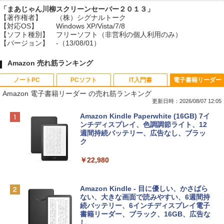
「まあじゃん川柳スクリーンセーバー２０１３」
【著作権者】
（株）シグナルトーク
【対応OS】
Windows XP/Vista/7/8
【ソフト種別】
フリーソフト（非営利の個人利用のみ）
【バージョン】
-（13/08/01）
Amazon 売れ筋ランキング
ノートPC
PCソフト
IT入門書
電子書籍リーダー
Amazon 電子書籍リーダー の売れ筋ランキング
更新日時：2026/08/07 12:05
Apple 2026 MacBook Neo A18 Proチッ
Robloxギフトカード - 800 Robux 【限
生成AIパスポート公式テキスト 第４版
Amazon Kindle Paperwhite (16GB) 7イ
プ搭載13インチノートブック：AIとAppl
定バーチャルアイテムを含む】 【オンラ
ンチディスプレイ、色調調節ライト、12
e Intelligence、Liquid Retinaディスプ
インゲームコード】 ロブロックス | オン
週間持続バッテリー、広告なし、ブラッ
￥1,766
レイ、8GBメモリ、512GB SSD、1080p
ラインコード版
ク
FaceTime HDカメラ、Touch ID - インデ
ィゴ + 3年延長 AppleCare+ for 13インチ
￥1,300
￥22,980
MacBook Neo(A18 Pro)|ダウンロード版
AIイラスト表現辞典: 思い通りの絵を引き
￥162,598
出す プロンプトの言葉 AI画像生成シリー
Microsoft Office Home & Business 202
Amazon Kindle - 目に優しい、かさばら
ズ (はぴーイラストLabo)
4(最新 永続版)|オンラインコード版|Wind
ない、大きな画面で読みやすい、6週間持
ows11、10/mac対応|PC2台
続バッテリー、6インチディスプレイ電子
tomtoc 360°保護 15.6 16インチ パソコ
書籍リーダー、ブラック、16GB、広告な
￥480
ンケース Dell NEC Lavie ASUS HP dyna
し