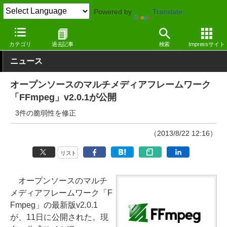
Powered by
Translate
窓の杜
画像・映像・音楽
映像・動画
Windows
カテゴリ
過去記事
検索
Impressサイト
ニュース
オープンソースのマルチメディアフレームワーク
「FFmpeg」v2.0.1が公開
3件の脆弱性を修正
（2013/8/22 12:16）
リスト
オープンソースのマルチ
メディアフレームワーク「F
Fmpeg」の最新版v2.0.1
が、11日に公開された。現