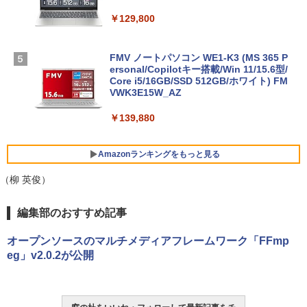
￥129,800
FMV ノートパソコン WE1-K3 (MS 365 P
ersonal/Copilotキー搭載/Win 11/15.6型/
Core i5/16GB/SSD 512GB/ホワイト) FM
VWK3E15W_AZ
￥139,880
Amazonランキングをもっと見る
（柳 英俊）
Robloxギフトカード - 800 Robux 【限
生成AIパスポート公式テキスト 第４版
Amazon Kindle Paperwhite (16GB) 7イ
編集部のおすすめ記事
定バーチャルアイテムを含む】 【オンラ
ンチディスプレイ、色調調節ライト、12
インゲームコード】 ロブロックス | オン
週間持続バッテリー、広告なし、ブラッ
￥1,766
オープンソースのマルチメディアフレームワーク「FFmp
ラインコード版
ク
eg」v2.0.2が公開
￥1,300
￥22,980
AIイラスト表現辞典: 思い通りの絵を引き