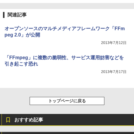
ンコード版
￥1,600
New Amazon Kindle Scribe Colorsoft |
￥3,600
関連記事
11インチカラーディスプレイ、64GBスト
レージ、ノート機能搭載、明るさ自動調
整、色調調節ライト、プレミアムペン付
オープンソースのマルチメディアフレームワーク「FFm
き、グラファイト
peg 2.0」が公開
2013年7月12日
￥115,980
「FFmpeg」に複数の脆弱性、サービス運用妨害などを
引き起こす恐れ
2013年7月17日
トップページに戻る
おすすめ記事