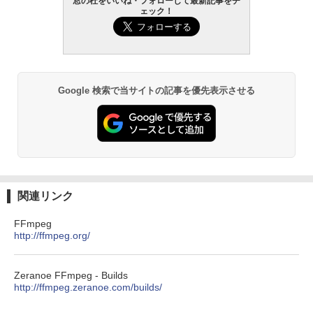
窓の杜をいいね・フォローして最新記事をチ
出す プロンプトの言葉 AI画像生成シリー
Robloxギフトカード - 1000 Robux 【限
Amazon Kindle - 目に優しい、かさばら
ェック！
ズ (はぴーイラストLabo)
定バーチャルアイテムを含む】 【オンラ
ない、大きな画面で読みやすい、6週間持
インゲームコード】 ロブロックス |オン
続バッテリー、6インチディスプレイ電子
ラインコード版
書籍リーダー、ブラック、16GB、広告な
￥480
し
￥1,600
￥16,980
ClaudeCode いちばんやさしい 教科書:
Google 検索で当サイトの記事を優先表示させる
非エンジニア 初心者 素人 でも安心 使い
方 マニュアル AI副業にもコンテンツ作成
Microsoft Office Home & Business 202
にもKindle出版にも！ 非エンジニアのた
4(最新 永続版)|オンラインコード版|Wind
Kindle Paperwhite シグニチャーエディ
めのAIコーディング入門シリーズ
ows11、10/mac対応|PC2台
ション (32GB) 7インチディスプレイ、明
るさ自動調整、色調調節ライト、12週間
持続バッテリー、広告なし、メタリック
￥99
￥39,582
ブラック
￥27,980
1冊ですべて身につくHTML & CSSとWe
Robloxギフトカード - 2,000 Robux 【限
関連リンク
bデザイン入門講座［第2版］
定バーチャルアイテムを含む】 【オンラ
インゲームコード】 ロブロックス | オン
FFmpeg
ラインコード版
Amazon Kindle Colorsoft | 16GBストレ
￥1,292
http://ffmpeg.org/
ージ、防水、7インチカラーディスプレ
イ、色調調節ライト、最大8週間持続バッ
￥3,200
テリー、広告無し、ブラック (2025年発
Zeranoe FFmpeg - Builds
売)
FM TOWNS ハイパー・カタログ: 本体ハ
http://ffmpeg.zeranoe.com/builds/
ードウェア・市販ソフトウェアのパーフ
Windows版 | Minecraft (マインクラフ
￥31,980
ェクトリストと最新エミュレータ紹介
ト): Java & Bedrock Edition | オンライ