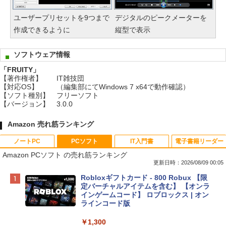
ユーザープリセットを9つまで
デジタルのピークメーターを
作成できるように
縦型で表示
ソフトウェア情報
「FRUITY」
【著作権者】
IT雑技団
【対応OS】
（編集部にてWindows 7 x64で動作確認）
【ソフト種別】
フリーソフト
【バージョン】
3.0.0
Amazon 売れ筋ランキング
ノートPC
PCソフト
IT入門書
電子書籍リーダー
Amazon PCソフト の売れ筋ランキング
更新日時：2026/08/09 00:05
Apple 2026 MacBook Neo A18 Proチッ
Robloxギフトカード - 800 Robux 【限
プ搭載13インチノートブック：AIとAppl
定バーチャルアイテムを含む】 【オンラ
e Intelligenceのために設計、Liquid Ret
インゲームコード】 ロブロックス | オン
inaディスプレイ、8GBユニファイドメモ
ラインコード版
リ、512GB SSDストレージ、1080p Fac
eTime HDカメラ、Touch ID - インディ
￥1,300