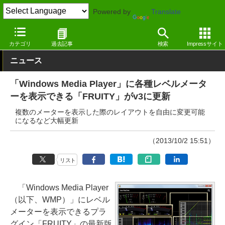
Powered by
Translate
窓の杜
画像・映像・音楽
音楽
Windows
カテゴリ
過去記事
検索
Impressサイト
ニュース
「Windows Media Player」に各種レベルメータ
ーを表示できる「FRUITY」がv3に更新
複数のメーターを表示した際のレイアウトを自由に変更可能
になるなど大幅更新
（2013/10/2 15:51）
リスト
「Windows Media Player
（以下、WMP）」にレベル
メーターを表示できるプラ
グイン「FRUITY」の最新版