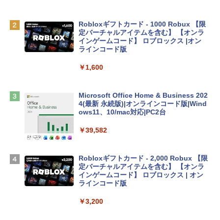
ゴ
￥137,800
Robloxギフトカード - 1000 Robux 【限
定バーチャルアイテムを含む】 【オンラ
インゲームコード】 ロブロックス |オン
tomtoc 360°保護 15.6 16インチ パソコ
ラインコード版
ンケース Dell NEC Lavie ASUS HP dyna
book Lenovo対応
￥1,600
￥2,952
Microsoft Office Home & Business 202
4(最新 永続版)|オンラインコード版|Wind
Apple 2026 MacBook Air M5チップ搭載
ows11、10/mac対応|PC2台
13インチノートブック：AIとApple Intell
igence、13.6インチLiquid Retinaディ
￥39,582
スプレイ、16GBユニファイドメモリ、51
2GB SSDストレージ、12MPセンターフ
レームカメラ、日本語キーボード、Touc
Robloxギフトカード - 2,000 Robux 【限
h ID - ミッドナイト
定バーチャルアイテムを含む】 【オンラ
インゲームコード】 ロブロックス | オン
￥224,800
ラインコード版
￥3,200
【Amazon.co.jp限定】 HP ノートパソコ
ン 15-fd 15.6インチ 16GBメモリ 512GB