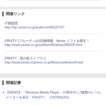
ブラック
1冊ですべて身につくHTML & CSSとWe
￥27,980
bデザイン入門講座［第2版］
関連リンク
￥1,292
IT雑技団
Amazon Kindle Paperwhite (16GB) 7イ
http://hp.vector.co.jp/authors/VA025737/
ンチディスプレイ、色調調節ライト、12
週間持続バッテリー、広告なし、ブラッ
ク
ClaudeCode いちばんやさしい 教科書:
FRUITY (フルーティ)の詳細情報 : Vector ソフトを探す！
非エンジニア 初心者 素人 でも安心 使い
￥22,980
http://www.vector.co.jp/soft/win95/art/se246529.html
方 マニュアル AI副業にもコンテンツ作成
にもKindle出版にも！ 非エンジニアのた
めのAIコーディング入門シリーズ
Amazon Kindle Colorsoft | 16GBストレ
FRUITY - 窓の杜ライブラリ
￥99
ージ、防水、7インチカラーディスプレ
http://www.forest.impress.co.jp/library/software/fruity/
イ、色調調節ライト、最大8週間持続バッ
テリー、広告無し、ブラック (2025年発
売)
FM TOWNS ハイパー・カタログ: 本体ハ
ードウェア・市販ソフトウェアのパーフ
関連記事
￥31,980
ェクトリストと最新エミュレータ紹介
￥1,600
【NEWS】「Windows Media Player」の再生中に7種類のレベル
New Amazon Kindle Scribe Colorsoft |
メーターを表示「FRUITY」
(1970/01/01)
11インチカラーディスプレイ、64GBスト
レージ、ノート機能搭載、明るさ自動調