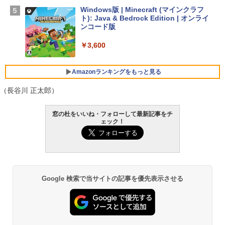
SSD インテル Core 5
Windows版 | Minecraft (マインクラフ
ト): Java & Bedrock Edition | オンライ
￥129,800
ンコード版
￥3,600
FMV ノートパソコン WE1-K3 (MS 365 P
ersonal/Copilotキー搭載/Win 11/15.6型/
Core i5/16GB/SSD 512GB/ホワイト) FM
Amazonランキングをもっと見る
VWK3E15W_AZ
（長谷川 正太郎）
￥139,880
生成AIパスポート公式テキスト 第４版
Amazon Kindle - 目に優しい、かさばら
窓の杜をいいね・フォローして最新記事をチ
ない、大きな画面で読みやすい、6週間持
ェック！
続バッテリー、6インチディスプレイ電子
￥1,766
書籍リーダー、マッチャ、16GB、広告な
し
￥16,980
AIイラスト表現辞典: 思い通りの絵を引き
Google 検索で当サイトの記事を優先表示させる
出す プロンプトの言葉 AI画像生成シリー
ズ (はぴーイラストLabo)
Kindle Paperwhite シグニチャーエディ
ション (32GB) 7インチディスプレイ、明
るさ自動調整、色調調節ライト、12週間
￥480
持続バッテリー、広告なし、メタリック