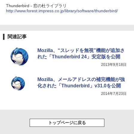
テリー、広告無し、ブラック (2025年発
Thunderbird - 窓の杜ライブラリ
売)
FM TOWNS ハイパー・カタログ: 本体ハ
http://www.forest.impress.co.jp/library/software/thunderbird/
ードウェア・市販ソフトウェアのパーフ
￥31,980
ェクトリストと最新エミュレータ紹介
￥1,600
New Amazon Kindle Scribe Colorsoft |
関連記事
11インチカラーディスプレイ、64GBスト
レージ、ノート機能搭載、明るさ自動調
整、色調調節ライト、プレミアムペン付
Mozilla、“スレッドを無視”機能が追加さ
き、グラファイト
れた「Thunderbird 24」安定版を公開
2013年9月18日
￥115,980
Mozilla、メールアドレスの補完機能が強
化された「Thunderbird」v31.0を公開
2014年7月23日
トップページに戻る