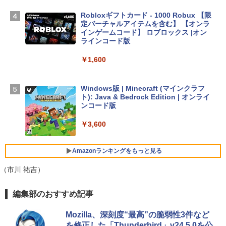
TB SSDストレージ、12MPセンターフレ
ームカメラ、日本語キーボード、Touch I
Robloxギフトカード - 1000 Robux 【限
D - ミッドナイト
定バーチャルアイテムを含む】 【オンラ
インゲームコード】 ロブロックス |オン
￥298,901
ラインコード版
￥1,600
【Amazon.co.jp限定】 HP ノートパソコ
ン 15-fd 15.6インチ 16GBメモリ 512GB
SSD インテル Core 5
Windows版 | Minecraft (マインクラフ
ト): Java & Bedrock Edition | オンライ
￥129,800
ンコード版
￥3,600
FMV ノートパソコン WE1-K3 (MS 365 P
ersonal/Copilotキー搭載/Win 11/15.6型/
Core i5/16GB/SSD 512GB/ホワイト) FM
Amazonランキングをもっと見る
VWK3E15W_AZ
（市川 祐吉）
￥139,880
生成AIパスポート公式テキスト 第４版
Amazon Kindle Paperwhite (16GB) 7イ
編集部のおすすめ記事
ンチディスプレイ、色調調節ライト、12
週間持続バッテリー、広告なし、ブラッ
￥1,766
Mozilla、深刻度“最高”の脆弱性3件など
ク
を修正した「Thunderbird」v24.5.0を公