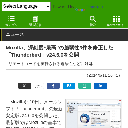
Powered by
Translate
窓の杜
インターネット
メール
Windows
カテゴリ
過去記事
検索
Impressサイト
ニュース
Mozilla、深刻度“最高”の脆弱性3件を修正した
「Thunderbird」v24.6.0を公開
リモートコードを実行される危険性などに対処
（2014/6/11 16:41）
リスト
Mozillaは10日、メールソ
フト「Thunderbird」の最新
安定版v24.6.0を公開した。
最新版ではMozillaの基準で