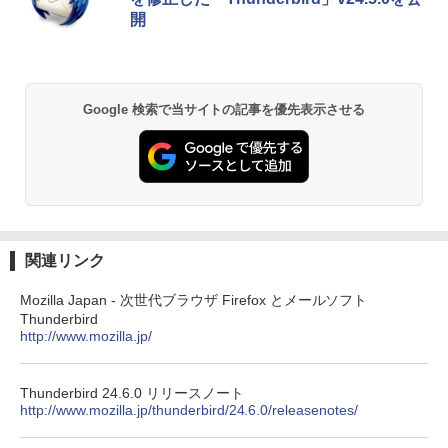
開
￥22,980
AIイラスト表現辞典: 思い通りの絵を引き
出す プロンプトの言葉 AI画像生成シリー
Amazon Kindle - 目に優しい、かさばら
ズ (はぴーイラストLabo)
ない、大きな画面で読みやすい、6週間持
Google 検索で当サイトの記事を優先表示させる
続バッテリー、6インチディスプレイ電子
書籍リーダー、ブラック、16GB、広告な
￥480
し
￥16,980
ClaudeCode いちばんやさしい 教科書:
非エンジニア 初心者 素人 でも安心 使い
方 マニュアル AI副業にもコンテンツ作成
にもKindle出版にも！ 非エンジニアのた
Kindle Paperwhite シグニチャーエディ
めのAIコーディング入門シリーズ
ション (32GB) 7インチディスプレイ、明
関連リンク
るさ自動調整、色調調節ライト、12週間
持続バッテリー、広告なし、メタリック
￥99
Mozilla Japan - 次世代ブラウザ Firefox とメールソフト
ブラック
Thunderbird
http://www.mozilla.jp/
￥27,980
1冊ですべて身につくHTML & CSSとWe
bデザイン入門講座［第2版］
Thunderbird 24.6.0 リリースノート
Amazon Kindle Colorsoft | 16GBストレ
￥2,326
http://www.mozilla.jp/thunderbird/24.6.0/releasenotes/
ージ、防水、7インチカラーディスプレ
イ、色調調節ライト、最大8週間持続バッ