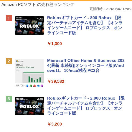
Amazon PCソフト の売れ筋ランキング
更新日時：2026/08/07 12:05
Apple 2026 MacBook Neo A18 Proチッ
Robloxギフトカード - 800 Robux 【限
プ搭載13インチノートブック：AIとAppl
定バーチャルアイテムを含む】 【オンラ
e Intelligence、Liquid Retinaディスプ
インゲームコード】 ロブロックス | オン
レイ、8GBメモリ、512GB SSD、1080p
ラインコード版
FaceTime HDカメラ、Touch ID - インデ
ィゴ + 3年延長 AppleCare+ for 13インチ
￥1,300
MacBook Neo(A18 Pro)|ダウンロード版
￥162,598
Microsoft Office Home & Business 202
4(最新 永続版)|オンラインコード版|Wind
ows11、10/mac対応|PC2台
tomtoc 360°保護 15.6 16インチ パソコ
ンケース Dell NEC Lavie ASUS HP dyna
￥39,582
book Lenovo対応
￥2,952
Robloxギフトカード - 2,000 Robux 【限
定バーチャルアイテムを含む】 【オンラ
インゲームコード】 ロブロックス | オン
Apple 2026 MacBook Air M5チップ搭載
ラインコード版
13インチノートブック：AIとApple Intell
igence、13.6インチLiquid Retinaディ
￥3,200
スプレイ、24GBユニファイドメモリ、1