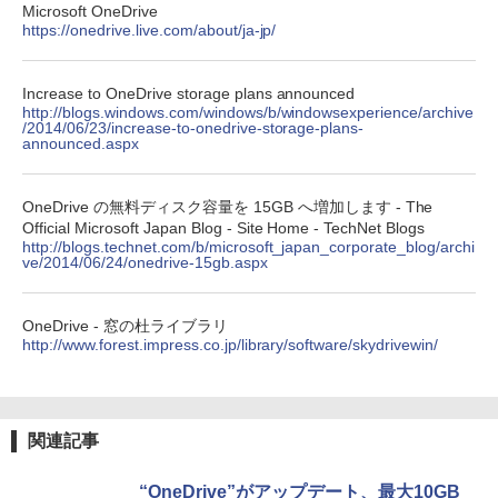
Amazon Kindle Colorsoft | 16GBストレ
Microsoft OneDrive
ージ、防水、7インチカラーディスプレ
https://onedrive.live.com/about/ja-jp/
イ、色調調節ライト、最大8週間持続バッ
テリー、広告無し、ブラック (2025年発
売)
Increase to OneDrive storage plans announced
http://blogs.windows.com/windows/b/windowsexperience/archive
￥31,980
/2014/06/23/increase-to-onedrive-storage-plans-
announced.aspx
New Amazon Kindle Scribe Colorsoft |
11インチカラーディスプレイ、64GBスト
OneDrive の無料ディスク容量を 15GB へ増加します - The
レージ、ノート機能搭載、明るさ自動調
Official Microsoft Japan Blog - Site Home - TechNet Blogs
整、色調調節ライト、プレミアムペン付
http://blogs.technet.com/b/microsoft_japan_corporate_blog/archi
き、グラファイト
ve/2014/06/24/onedrive-15gb.aspx
￥115,980
OneDrive - 窓の杜ライブラリ
http://www.forest.impress.co.jp/library/software/skydrivewin/
関連記事
“OneDrive”がアップデート、最大10GB