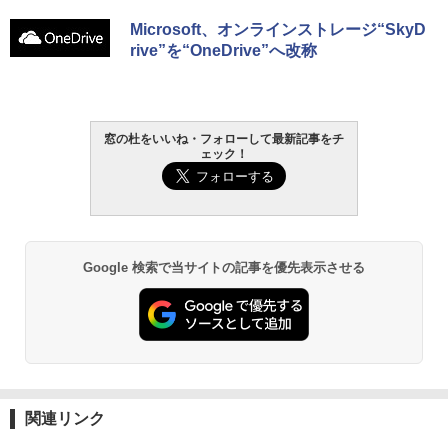
ない、大きな画面で読みやすい、6週間持
続バッテリー、6インチディスプレイ電子
Microsoft、オンラインストレージ“SkyD
書籍リーダー、マッチャ、16GB、広告な
rive”を“OneDrive”へ改称
し
￥16,980
窓の杜をいいね・フォローして最新記事をチ
Kindle Paperwhite シグニチャーエディ
ェック！
ション (32GB) 7インチディスプレイ、明
るさ自動調整、色調調節ライト、12週間
持続バッテリー、広告なし、メタリック
ブラック
￥27,980
Google 検索で当サイトの記事を優先表示させる
Amazon Kindle Paperwhite (16GB) 7イ
ンチディスプレイ、色調調節ライト、12
週間持続バッテリー、広告なし、ブラッ
ク
￥22,980
関連リンク