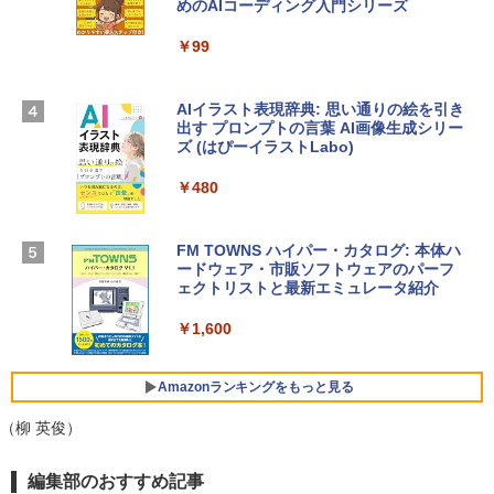
めのAIコーディング入門シリーズ
13インチノートブック：AIとApple Intell
インゲームコード】 ロブロックス | オン
igence、13.6インチLiquid Retinaディ
ラインコード版
￥99
スプレイ、16GBユニファイドメモリ、1
TB SSDストレージ、12MPセンターフレ
￥3,200
ームカメラ、日本語キーボード、Touch I
D - ミッドナイト
AIイラスト表現辞典: 思い通りの絵を引き
出す プロンプトの言葉 AI画像生成シリー
Microsoft Office Home & Business 202
￥278,800
ズ (はぴーイラストLabo)
4(最新 永続版)|オンラインコード版|Wind
ows11、10/mac対応|PC2台
￥480
【Amazon.co.jp限定】 HP ノートパソコ
￥39,582
ン 15-fd 15.6インチ 16GBメモリ 512GB
SSD インテル Core 5
FM TOWNS ハイパー・カタログ: 本体ハ
ードウェア・市販ソフトウェアのパーフ
Windows版 | Minecraft (マインクラフ
￥129,800
ェクトリストと最新エミュレータ紹介
ト): Java & Bedrock Edition | オンライ
ンコード版
￥1,600
FMV ノートパソコン WE1-K3 (MS 365 P
￥3,600
ersonal/Copilotキー搭載/Win 11/15.6型/
Core i5/16GB/SSD 512GB/ホワイト) FM
Amazonランキングをもっと見る
VWK3E15W_AZ
（柳 英俊）
￥139,880
Amazon Kindle - 目に優しい、かさばら
編集部のおすすめ記事