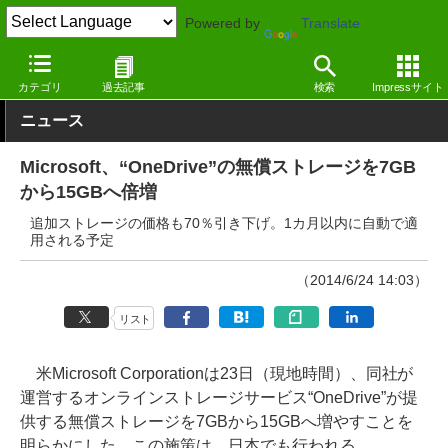
Powered by
Translate
窓の杜
インターネット
クラウド
Webサービス
カテゴリ
過去記事
検索
Impressサイト
ニュース
Microsoft、“OneDrive”の無償ストレージを7GB
から15GBへ倍増
追加ストレージの価格も70％引き下げ。1カ月以内に自動で適
用される予定
（2014/6/24 14:03）
リスト
米Microsoft Corporationは23日（現地時間）、同社が
運営するオンラインストレージサービス“OneDrive”が提
供する無償ストレージを7GBから15GBへ増やすことを
明らかにした。この施策は、日本でも行われる。