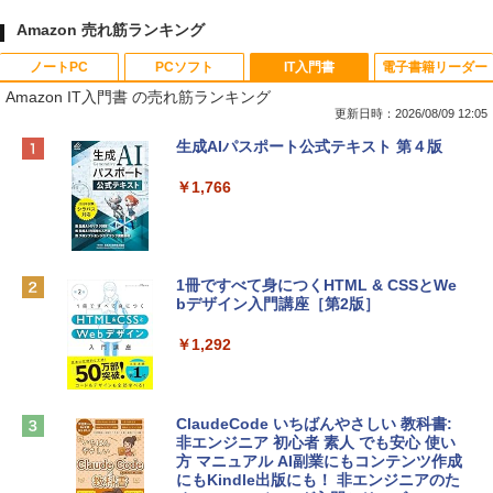
Amazon 売れ筋ランキング
ノートPC
PCソフト
IT入門書
電子書籍リーダー
Amazon IT入門書 の売れ筋ランキング
更新日時：2026/08/09 12:05
Apple 2026 MacBook Neo A18 Proチッ
Robloxギフトカード - 800 Robux 【限
生成AIパスポート公式テキスト 第４版
プ搭載13インチノートブック：AIとAppl
定バーチャルアイテムを含む】 【オンラ
e Intelligenceのために設計、Liquid Ret
インゲームコード】 ロブロックス | オン
￥1,766
inaディスプレイ、8GBユニファイドメモ
ラインコード版
リ、256GB SSDストレージ、1080p Fac
eTime HDカメラ - インディゴ
￥1,300
￥119,800
1冊ですべて身につくHTML & CSSとWe
bデザイン入門講座［第2版］
Robloxギフトカード - 1000 Robux 【限
定バーチャルアイテムを含む】 【オンラ
tomtoc 360°保護 15.6 16インチ パソコ
インゲームコード】 ロブロックス |オン
￥1,292
ンケース Dell NEC Lavie ASUS HP dyna
ラインコード版
book Lenovo対応
￥1,600
￥2,952
ClaudeCode いちばんやさしい 教科書:
非エンジニア 初心者 素人 でも安心 使い
方 マニュアル AI副業にもコンテンツ作成
Robloxギフトカード - 2,000 Robux 【限
にもKindle出版にも！ 非エンジニアのた
Apple 2026 MacBook Air M5チップ搭載
定バーチャルアイテムを含む】 【オンラ