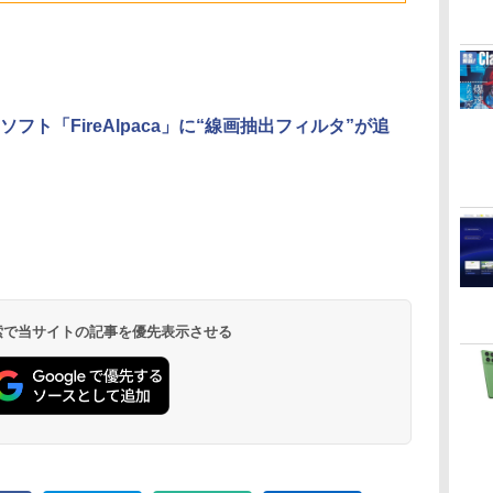
ドメモリ、1TB SSD
のAIコーディング入
ストレージ、12MPセ
門シリーズ
ンターフレームカメ
ラ、日本語キーボー
ド、Touch ID - シル
バー
ソフト「FireAlpaca」に“線画抽出フィルタ”が追
Kindle Paperwhite
Amazon Kindle
New Amazon Kindle
シグニチャーエディ
Colorsoft | 16GBス
Scribe Colorsoft | 11
ション (32GB) 7イン
トレージ、防水、7イ
インチカラーディスプ
持
チディスプレイ、明
ンチカラーディスプ
レイ、64GBストレー
￥27,980
￥31,980
￥115,980
ン
るさ自動調整、色調
レイ、色調調節ライ
ジ、ノート機能搭載、
調節ライト、12週間
ト、最大8週間持続バ
明るさ自動調整、色調
持続バッテリー、広
ッテリー、広告無
調節ライト、プレミア
 検索で当サイトの記事を優先表示させる
な
告なし、メタリック
し、ブラック (2025
ムペン付き、グラファ
ブラック
年発売)
イト