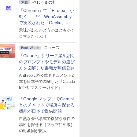
やじうまの杜
連載
「Chrome」で「Firefox」が
動く……!? WebAssembly
で実装された「Gecko」エン
ジン
意味があるかどうかはともかく
ロマンたっぷり
ニュース
Book Watch
「Claude」シリーズ第5世代
のプロンプトやモデルの選び
方を図解した書籍が無償公開
Anthropicの公式ドキュメント2
本を日本語で図解した『Claude
5世代 マスターガイド』
「Google マップ」でGemini
とのチャットで場所を探せる
機能が日本で提供開始
自然な会話形式で複雑な条件の
場所を探せる［マップに相談］
の対象国が拡大