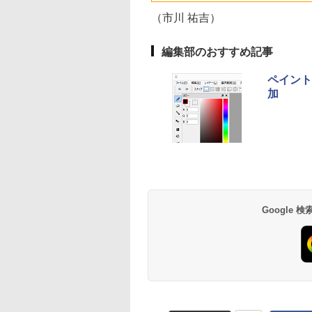
512GB SSD、1080p
FaceTime HDカメ
（市川 祐吉）
ラ、Touch ID - イン
ディゴ + 3年延長
AppleCare+ for 13イ
編集部のおすすめ記事
ンチMacBook
Neo(A18 Pro)|ダウン
ペイント
ロード版
加
Amazon Kindle
Amazon Kindle - 目
Paperwhite (16GB)
に優しい、かさばら
7インチディスプレ
ない、大きな画面で
イ、色調調節ライ
読みやすい、6週間
￥22,980
￥16,980
ト、12週間持続バッ
続バッテリー、6イ
テリー、広告なし、
チディスプレイ電子
ブラック
書籍リーダー、ブラ
Google
ック、16GB、広告
し