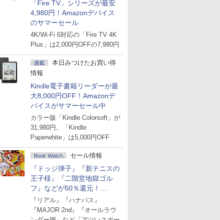
「Fire TV」シリーズが最安
4,980円！Amazonデバイス
のサマーセール
4K/Wi-Fi 6対応の「Fire TV 4K
Plus」は2,000円OFFの7,980円
本日みつけたお買い得
連載
情報
Kindle電子書籍リーダーが最
大8,000円OFF！Amazonデ
バイスがサマーセール中
カラー版「Kindle Colorsoft」が
31,980円。「Kindle
Paperwhite」は5,000円OFF
セール情報
Book Watch
『ドッジ弾子』『新テニスの
王子様』『二階堂地獄ゴル
フ』などが50％還元！
Amazonマンガ週末セール
『リアル』『ハナバス』
『MAJOR 2nd』『オールラウ
ンダー廻』など「アツいスポー