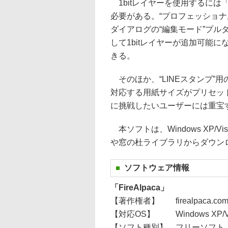
1bitレイヤーを使用するには「F
必要がある。“プロフェッショ
ダイアログの“編集モード”プ
して1bitレイヤーが追加可能に
きる。
そのほか、“LINEスタンプ”
対応する用紙サイズがプリセット
に挑戦したいユーザーには重宝
本ソフトは、Windows XP/V
や窓の杜ライブラリからダウン
ソフトウェア情報
「FireAlpaca」
【著作権者】
firealpaca.co
【対応OS】
Windows XP/Vi
【ソフト種別】
フリーソフト