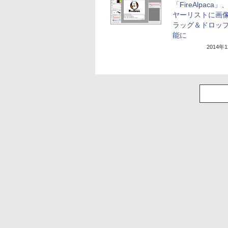
「FireAlpaca
ヤーリストに画
ラッグ＆ドロッ
能に
2014年