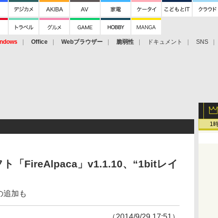
ndows
Office
Webブラウザー
脆弱性
ドキュメント
SNS
1
reAlpaca」v1.1.10、“1bitレイ
トの追加も
（2014/9/29 17:51）