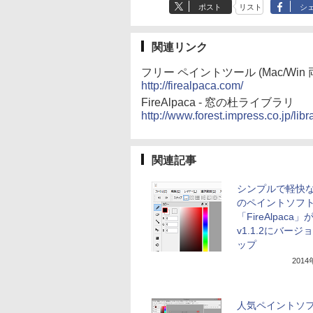
ポスト
リスト
シ
関連リンク
フリー ペイントツール (Mac/Win 両対
http://firealpaca.com/
FireAlpaca - 窓の杜ライブラリ
http://www.forest.impress.co.jp/libr
関連記事
シンプルで軽快
のペイントソフ
「FireAlpaca」
v1.1.2にバージ
ップ
201
人気ペイントソ