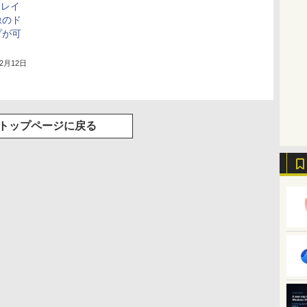
」、レイ
像のド
プが可
12月12日
トップページに戻る