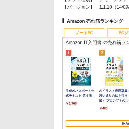
【バージョン】
1.1.10（14/0
Amazon 売れ筋ランキング
ノートPC
PC
Amazon IT入門書 の売れ筋
Apple 2026
Robloxギフトカード
生成AIパスポート公
tomtoc 360°保護
Robloxギフトカード
AIイラスト表現辞典:
MacBook Neo A18
- 800 Robux 【限定
式テキスト 第４版
15.6 16インチ パソ
- 1000 Robux 【限
思い通りの絵を引き
Proチップ搭載13イ
バーチャルアイテム
ンケース Dell NEC
バーチャルアイテム
出す プロンプトの言
￥1,766
ンチノートブック：
を含む】 【オンライ
Lavie ASUS HP
を含む】 【オンライ
葉 AI画像生成シリー
￥162,598
￥1,300
￥2,952
￥1,600
￥480
AIとApple
ンゲームコード】 ロ
dynabook Lenovo
ンゲームコード】 ロ
ズ (はぴーイラスト
Intelligence、Liquid
ブロックス | オンラ
対応
ブロックス |オンラ
Labo)
Retinaディスプレ
インコード版
ンコード版
A
イ、8GBメモリ、