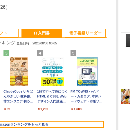
9/26）
ソフト
IT入門書
電子書籍リーダー
ランキング
更新日時：2026/08/08 06:05
Apple 2026
Microsoft Office
ClaudeCode いちば
【Amazon.co.jp限
Robloxギフトカード
1冊ですべて身につく
FMV ノートパソコン
Windows版 |
FM TOWNS ハイパ
コ
定
MacBook Air M5チ
Home & Business
んやさしい 教科書:
定】 HP ノートパソ
- 2,000 Robux 【限
HTML & CSSとWeb
WE1-K3 (MS 365
Minecraft (マインクラ
ー・カタログ: 本体ハ
ップ搭載13インチノ
2024(最新 永続版)|オ
非エンジニア 初心者
コン 15-fd 15.6イン
定バーチャルアイテ
デザイン入門講座
Personal/Copilotキー
フト): Java & Bedrock
ードウェア・市販ソフ
ートブック：AIと
ンラインコード
素人 でも安心 使い方
チ 16GBメモリ
ムを含む】 【オンラ
［第2版］
搭載/Win 11/15.6
Edition | オンラインコ
トウェアのパーフェク
￥261,414
￥39,582
￥99
￥129,800
￥3,200
￥1,292
￥139,880
￥3,600
￥1,600
Apple Intelligence、
版|Windows11、
マニュアル AI副業に
512GB SSD インテ
インゲームコード】
型/Core i5/16GB/SSD
ード版
トリストと最新エミュ
イ
13.6インチLiquid
10/mac対応|PC2台
もコンテンツ作成に
ル Core 5
ロブロックス | オン
512GB/ホワイト)
レータ紹介
Retinaディスプレ
もKindle出版にも！
ラインコード版
FMVWK3E15W_AZ
mazonランキングをもっと見る
イ、16GBユニファイ
非エンジニアのため