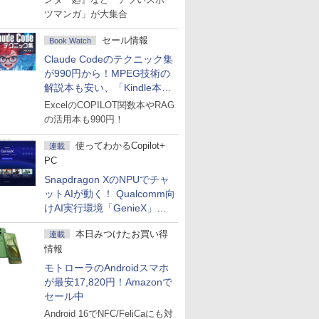
ツマンガ」が大集合
セール情報
Book Watch
Claude Codeのテクニック集
が990円から！MPEG技術の
解説本も安い、「Kindle本サ
マーセール」第2弾開始！
ExcelのCOPILOT関数本やRAG
の活用本も990円！
使ってわかるCopilot+
連載
PC
Snapdragon XのNPUでチャ
ットAIが動く！ Qualcomm向
けAI実行環境「GenieX」を
試してみた
本日みつけたお買い得
連載
情報
モトローラのAndroidスマホ
が最安17,820円！Amazonで
セール中
Android 16でNFC/FeliCaにも対