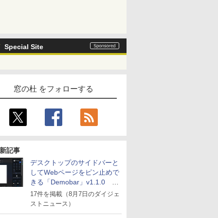
Special Site
窓の杜 をフォローする
新記事
デスクトップのサイドバーと
してWebページをピン止めで
きる「Demobar」v1.1.0 ほ
か
17件を掲載（8月7日のダイジェ
ストニュース）