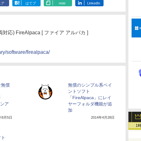
ェア
はてブ
note
LinkedIn
応) FireAlpaca [ ファイア アルパカ ]
ary/software/firealpaca/
な無償
無償のシンプル系ペイ
ト
ントソフト
が
「FireAlpaca」にレイ
ョンア
ヤーフォルダ機能が追
加
4年8月5日
2014年4月28日
1
フト