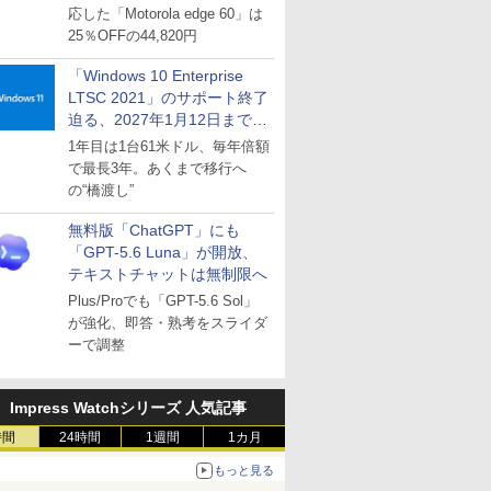
応した「Motorola edge 60」は
25％OFFの44,820円
「Windows 10 Enterprise
LTSC 2021」のサポート終了
迫る、2027年1月12日まで
～ESUは9月1日から販売
1年目は1台61米ドル、毎年倍額
で最長3年。あくまで移行へ
の“橋渡し”
無料版「ChatGPT」にも
「GPT-5.6 Luna」が開放、
テキストチャットは無制限へ
Plus/Proでも「GPT-5.6 Sol」
が強化、即答・熟考をスライダ
ーで調整
Impress Watchシリーズ 人気記事
時間
24時間
1週間
1カ月
もっと見る