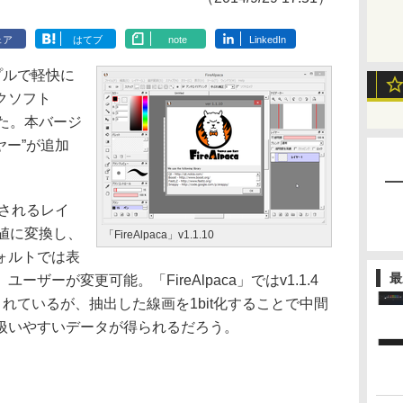
ェア
はてブ
note
LinkedIn
シンプルで軽快に
クソフト
公開した。本バージ
ヤー”が追加
成されるレイ
値に変換し、
「FireAlpaca」v1.1.10
ォルトでは表
最
ザーが変更可能。「FireAlpaca」ではv1.1.4
されているが、抽出した線画を1bit化することで中間
扱いやすいデータが得られるだろう。