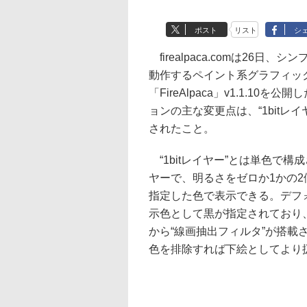
ポスト
リスト
シ
firealpaca.comは26日、
動作するペイント系グラフィッ
「FireAlpaca」v1.1.10を
ョンの主な変更点は、“1bitレイ
されたこと。
“1bitレイヤー”とは単色で構
ヤーで、明るさをゼロか1かの2
指定した色で表示できる。デフ
示色として黒が指定されており、ユー
から“線画抽出フィルタ”が搭載
色を排除すれば下絵としてより