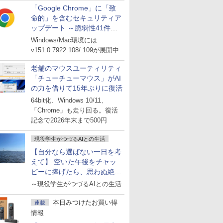
「Google Chrome」に「致
命的」を含むセキュリティア
ップデート ～脆弱性41件に
対処
Windows/Mac環境には
v151.0.7922.108/.109が展開中
老舗のマウスユーティリティ
「チューチューマウス」がAI
の力を借りて15年ぶりに復活
64bit化、Windows 10/11、
「Chrome」も走り回る。復活
記念で2026年末まで500円
現役学生がつづるAIとの生活
【自分なら選ばない一日を考
えて】 空いた午後をチャッ
ピーに捧げたら、思わぬ絶景
に出会った話
～現役学生がつづるAIとの生活
本日みつけたお買い得
連載
情報