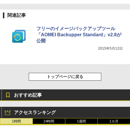
テリー、広告無し、ブラック (2025年発
売)
FM TOWNS ハイパー・カタログ: 本体ハ
ードウェア・市販ソフトウェアのパーフ
関連記事
￥31,980
ェクトリストと最新エミュレータ紹介
フリーのイメージバックアップツール
￥1,600
「AOMEI Backupper Standard」v2.8が
New Amazon Kindle Scribe Colorsoft |
11インチカラーディスプレイ、64GBスト
公開
レージ、ノート機能搭載、明るさ自動調
2015年5月12日
整、色調調節ライト、プレミアムペン付
き、グラファイト
￥115,980
トップページに戻る
おすすめ記事
アクセスランキング
1時間
24時間
1週間
1カ月