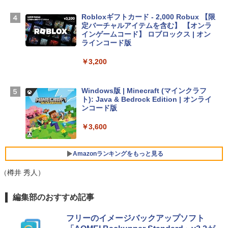
TB SSDストレージ、12MPセンターフレ
ームカメラ、日本語キーボード、Touch I
Robloxギフトカード - 2,000 Robux 【限
D - シルバー
定バーチャルアイテムを含む】 【オンラ
インゲームコード】 ロブロックス | オン
￥261,414
ラインコード版
￥3,200
【Amazon.co.jp限定】 HP ノートパソコ
ン 15-fd 15.6インチ 16GBメモリ 512GB
SSD インテル Core 5
Windows版 | Minecraft (マインクラフ
ト): Java & Bedrock Edition | オンライ
￥129,800
ンコード版
￥3,600
FMV ノートパソコン WE1-K3 (MS 365 P
ersonal/Copilotキー搭載/Win 11/15.6型/
Core i5/16GB/SSD 512GB/ホワイト) FM
Amazonランキングをもっと見る
VWK3E15W_AZ
（樽井 秀人）
￥139,880
生成AIパスポート公式テキスト 第４版
Amazon Kindle Paperwhite (16GB) 7イ
編集部のおすすめ記事
ンチディスプレイ、色調調節ライト、12
週間持続バッテリー、広告なし、ブラッ
￥1,766
フリーのイメージバックアップソフト
ク