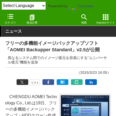
Powered by
Translate
窓の杜
システム・ファイル
ファイル
Windows
カテゴリ
過去記事
検索
Impressサイト
ニュース
フリーの多機能イメージバックアップソフト
「AOMEI Backupper Standard」v2.5が公開
異なるシステム間でのイメージ復元を容易にする“ユニバーサ
ル復元”機能を追加
（2015/3/23 16:05）
リスト
CHENGDU AOMEI Techn
ology Co., Ltd.は19日、フリ
ーの多機能イメージバック
アップ・HDDクローン作成