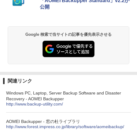
「AOMEI Backupper Standard」v2.2が
公開
￥22,980
AIイラスト表現辞典: 思い通りの絵を引き
出す プロンプトの言葉 AI画像生成シリー
Amazon Kindle - 目に優しい、かさばら
ズ (はぴーイラストLabo)
ない、大きな画面で読みやすい、6週間持
Google 検索で当サイトの記事を優先表示させる
続バッテリー、6インチディスプレイ電子
書籍リーダー、ブラック、16GB、広告な
￥480
し
￥16,980
ClaudeCode いちばんやさしい 教科書:
非エンジニア 初心者 素人 でも安心 使い
方 マニュアル AI副業にもコンテンツ作成
にもKindle出版にも！ 非エンジニアのた
Kindle Paperwhite シグニチャーエディ
めのAIコーディング入門シリーズ
ション (32GB) 7インチディスプレイ、明
関連リンク
るさ自動調整、色調調節ライト、12週間
持続バッテリー、広告なし、メタリック
￥99
Windows PC, Laptop, Server Backup Software and Disaster
ブラック
Recovery - AOMEI Backupper
http://www.backup-utility.com/
￥27,980
1冊ですべて身につくHTML & CSSとWe
bデザイン入門講座［第2版］
AOMEI Backupper - 窓の杜ライブラリ
Amazon Kindle Colorsoft | 16GBストレ
￥1,292
http://www.forest.impress.co.jp/library/software/aomeibackup/
ージ、防水、7インチカラーディスプレ
イ、色調調節ライト、最大8週間持続バッ