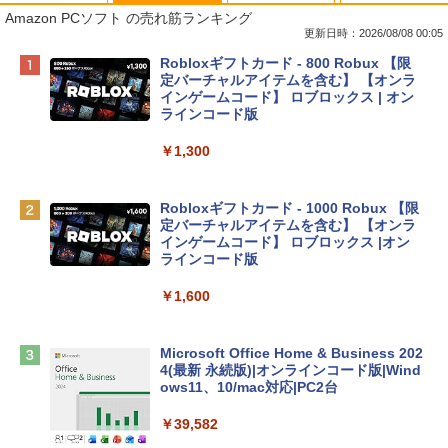
Amazon PCソフト の売れ筋ランキング
更新日時：2026/08/08 00:05
Apple 2026 MacBook Neo A18 Proチッ
Robloxギフトカード - 800 Robux 【限
プ搭載13インチノートブック：AIとAppl
定バーチャルアイテムを含む】 【オンラ
e Intelligence、Liquid Retinaディスプ
インゲームコード】 ロブロックス | オン
レイ、8GBメモリ、512GB SSD、1080p
ラインコード版
FaceTime HDカメラ、Touch ID - インデ
ィゴ + 3年延長 AppleCare+ for 13インチ
￥1,300
MacBook Neo(A18 Pro)|ダウンロード版
￥162,598
Robloxギフトカード - 1000 Robux 【限
定バーチャルアイテムを含む】 【オンラ
インゲームコード】 ロブロックス |オン
tomtoc 360°保護 15.6 16インチ パソコ
ラインコード版
ンケース Dell NEC Lavie ASUS HP dyna
book Lenovo対応
￥1,600
￥2,952
Microsoft Office Home & Business 202
4(最新 永続版)|オンラインコード版|Wind
Apple 2026 MacBook Air M5チップ搭載
ows11、10/mac対応|PC2台
13インチノートブック：AIとApple Intell
igence、13.6インチLiquid Retinaディ
￥39,582
スプレイ、16GBユニファイドメモリ、1