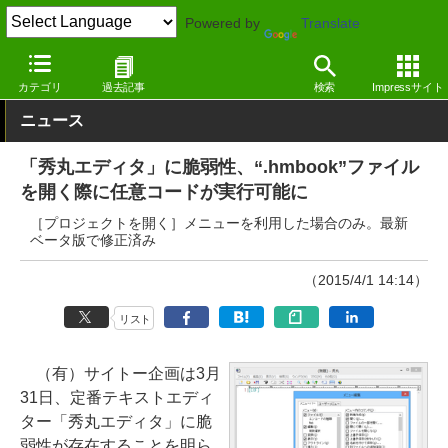
Powered by
Translate
窓の杜
オフィス・ドキュメント
テキストエディター
Windows
カテゴリ
過去記事
検索
Impressサイト
ニュース
「秀丸エディタ」に脆弱性、“.hmbook”ファイル
を開く際に任意コードが実行可能に
［プロジェクトを開く］メニューを利用した場合のみ。最新
ベータ版で修正済み
（2015/4/1 14:14）
リスト
（有）サイトー企画は3月
31日、定番テキストエディ
ター「秀丸エディタ」に脆
弱性が存在することを明ら