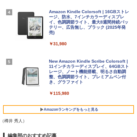
出す プロンプトの言葉 AI画像生成シリー
Microsoft Office Home & Business 202
￥278,800
ズ (はぴーイラストLabo)
4(最新 永続版)|オンラインコード版|Wind
ows11、10/mac対応|PC2台
Amazon Kindle Colorsoft | 16GBストレ
￥480
ージ、防水、7インチカラーディスプレ
【Amazon.co.jp限定】 HP ノートパソコ
イ、色調調節ライト、最大8週間持続バッ
￥39,582
ン 15-fd 15.6インチ 16GBメモリ 512GB
テリー、広告無し、ブラック (2025年発
SSD インテル Core 5
売)
FM TOWNS ハイパー・カタログ: 本体ハ
ードウェア・市販ソフトウェアのパーフ
Windows版 | Minecraft (マインクラフ
￥129,800
￥31,980
ェクトリストと最新エミュレータ紹介
ト): Java & Bedrock Edition | オンライ
ンコード版
￥1,600
FMV ノートパソコン WE1-K3 (MS 365 P
New Amazon Kindle Scribe Colorsoft |
￥3,600
ersonal/Copilotキー搭載/Win 11/15.6型/
11インチカラーディスプレイ、64GBスト
Core i5/16GB/SSD 512GB/ホワイト) FM
レージ、ノート機能搭載、明るさ自動調
VWK3E15W_AZ
整、色調調節ライト、プレミアムペン付
き、グラファイト
￥139,880
￥115,980
Amazonランキングをもっと見る
（樽井 秀人）
編集部のおすすめ記事