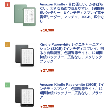
Apple 2026 MacBook Neo A18 Proチッ
Robloxギフトカード - 800 Robux 【限
生成AIパスポート公式テキスト 第４版
Amazon Kindle - 目に優しい、かさばら
プ搭載13インチノートブック：AIとAppl
定バーチャルアイテムを含む】 【オンラ
ない、大きな画面で読みやすい、6週間持
e Intelligenceのために設計、Liquid Ret
インゲームコード】 ロブロックス | オン
続バッテリー、6インチディスプレイ電子
￥1,766
inaディスプレイ、8GBユニファイドメモ
ラインコード版
書籍リーダー、マッチャ、16GB、広告な
リ、256GB SSDストレージ、1080p Fac
し
eTime HDカメラ - インディゴ
￥1,300
￥16,980
￥113,748
1冊ですべて身につくHTML & CSSとWe
bデザイン入門講座［第2版］
Robloxギフトカード - 1000 Robux 【限
定バーチャルアイテムを含む】 【オンラ
Kindle Paperwhite シグニチャーエディ
tomtoc 360°保護 15.6 16インチ パソコ
インゲームコード】 ロブロックス |オン
ション (32GB) 7インチディスプレイ、明
￥1,292
ンケース Dell NEC Lavie ASUS HP dyna
ラインコード版
るさ自動調整、色調調節ライト、12週間
book Lenovo対応
持続バッテリー、広告なし、メタリック
ブラック
￥1,600
￥2,952
ClaudeCode いちばんやさしい 教科書:
￥27,980
非エンジニア 初心者 素人 でも安心 使い
方 マニュアル AI副業にもコンテンツ作成
Robloxギフトカード - 2,000 Robux 【限
にもKindle出版にも！ 非エンジニアのた
Apple 2026 MacBook Air M5チップ搭載
定バーチャルアイテムを含む】 【オンラ
めのAIコーディング入門シリーズ
13インチノートブック：AIとApple Intell
インゲームコード】 ロブロックス | オン
Amazon Kindle Paperwhite (16GB) 7イ
igence、13.6インチLiquid Retinaディ
ラインコード版
ンチディスプレイ、色調調節ライト、12
￥99
スプレイ、16GBユニファイドメモリ、1
週間持続バッテリー、広告なし、ブラッ
TB SSDストレージ、12MPセンターフレ
ク
￥3,200
ームカメラ、日本語キーボード、Touch I
D - ミッドナイト
￥22,980
AIイラスト表現辞典: 思い通りの絵を引き