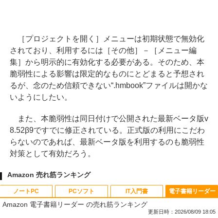
［プロジェクトを開く］メニューは初期状態で無効化
されており、利用するには［その他］－［メニュー編
集］から明示的に有効化する必要がある。そのため、本
脆弱性による影響は限定的なものにとどまると予想され
るが、念のため信頼できない“.hmbook”ファイルは開かな
いようにしたい。
また、本脆弱性は同日付けで公開された最新ベータ版v
8.52β9ですでに修正されている。正式版の利用にこだわ
らないのであれば、最新ベータ版を利用するのも脆弱性
対策として有効だろう。
Amazon 売れ筋ランキング
ノートPC
PCソフト
IT入門書
電子書籍リーダー
Amazon 電子書籍リーダー の売れ筋ランキング
更新日時：2026/08/09 18:05