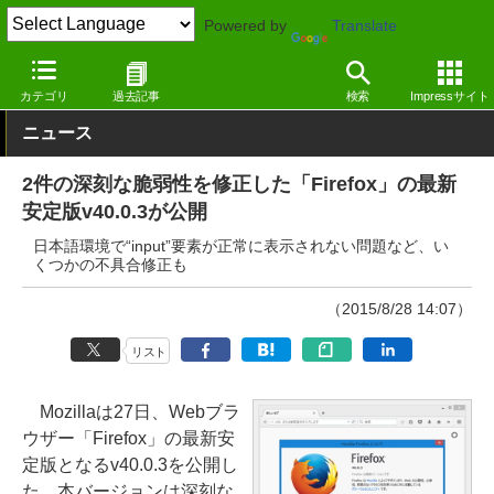
Powered by
Translate
窓の杜
インターネット
Webブラウザー
Windows
カテゴリ
過去記事
検索
Impressサイト
ニュース
2件の深刻な脆弱性を修正した「Firefox」の最新
安定版v40.0.3が公開
日本語環境で“input”要素が正常に表示されない問題など、い
くつかの不具合修正も
（2015/8/28 14:07）
リスト
Mozillaは27日、Webブラ
ウザー「Firefox」の最新安
定版となるv40.0.3を公開し
た。本バージョンは深刻な