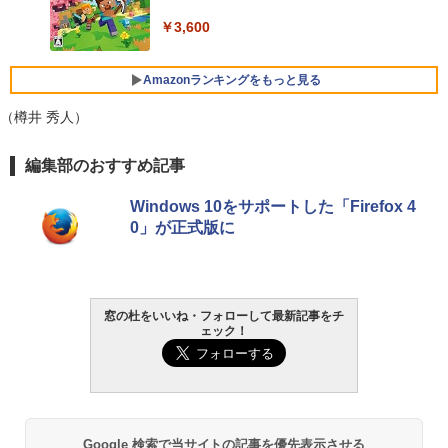
￥3,600
FMV ノートパソコン WE1-K3 (MS 365 P
ersonal/Copilotキー搭載/Win 11/15.6型/
Core i5/16GB/SSD 512GB/ホワイト) FM
Amazonランキングをもっと見る
VWK3E15W_AZ
（樽井 秀人）
￥139,880
生成AIパスポート公式テキスト 第４版
Amazon Kindle - 目に優しい、かさばら
編集部のおすすめ記事
ない、大きな画面で読みやすい、6週間持
続バッテリー、6インチディスプレイ電子
￥1,766
Windows 10をサポートした「Firefox 4
書籍リーダー、マッチャ、16GB、広告な
0」が正式版に
し
￥16,980
1冊ですべて身につくHTML & CSSとWe
bデザイン入門講座［第2版］
窓の杜をいいね・フォローして最新記事をチ
Kindle Paperwhite シグニチャーエディ
ェック！
ション (32GB) 7インチディスプレイ、明
￥1,292
るさ自動調整、色調調節ライト、12週間
持続バッテリー、広告なし、メタリック
ブラック
ClaudeCode いちばんやさしい 教科書:
￥27,980
非エンジニア 初心者 素人 でも安心 使い
Google 検索で当サイトの記事を優先表示させる