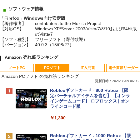
ソフトウェア情報
「Firefox」Windows向け安定版
【著作権者】
contributors to the Mozilla Project
【対応OS】
Windows XP/Server 2003/Vista/7/8/10および64bit版
のVista/7
【ソフト種別】
フリーソフト（寄付歓迎）
【バージョン】
40.0.3（15/08/27）
Amazon 売れ筋ランキング
ノートPC
PCソフト
IT入門書
電子書籍リーダー
Amazon PCソフト の売れ筋ランキング
更新日時：2026/08/09 06:05
Apple 2026 MacBook Neo A18 Proチッ
Robloxギフトカード - 800 Robux 【限
プ搭載13インチノートブック：AIとAppl
定バーチャルアイテムを含む】 【オンラ
e Intelligenceのために設計、Liquid Ret
インゲームコード】 ロブロックス | オン
inaディスプレイ、8GBユニファイドメモ
ラインコード版
リ、512GB SSDストレージ、1080p Fac
eTime HDカメラ、Touch ID - インディ
￥1,300
ゴ
￥137,800
Robloxギフトカード - 1000 Robux 【限