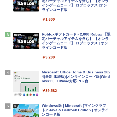
定バーチャルアイテムを含む】 【オンラ
インゲームコード】 ロブロックス |オン
tomtoc 360°保護 15.6 16インチ パソコ
ラインコード版
ンケース Dell NEC Lavie ASUS HP dyna
book Lenovo対応
￥1,600
￥2,952
Robloxギフトカード - 2,000 Robux 【限
定バーチャルアイテムを含む】 【オンラ
Apple 2026 MacBook Air M5チップ搭載
インゲームコード】 ロブロックス | オン
13インチノートブック：AIとApple Intell
ラインコード版
igence、13.6インチLiquid Retinaディ
スプレイ、16GBユニファイドメモリ、1
￥3,200
TB SSDストレージ、12MPセンターフレ
ームカメラ、日本語キーボード、Touch I
D - ミッドナイト
Microsoft Office Home & Business 202
4(最新 永続版)|オンラインコード版|Wind
￥278,800
ows11、10/mac対応|PC2台
￥39,582
【Amazon.co.jp限定】 HP ノートパソコ
ン 15-fd 15.6インチ 16GBメモリ 512GB
SSD インテル Core 5
Windows版 | Minecraft (マインクラフ
ト): Java & Bedrock Edition | オンライ
￥129,800
ンコード版