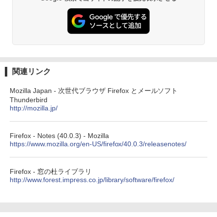
方 マニュアル AI副業にもコンテンツ作成
にもKindle出版にも！ 非エンジニアのた
めのAIコーディング入門シリーズ
Amazon Kindle Paperwhite (16GB) 7イ
ンチディスプレイ、色調調節ライト、12
￥99
週間持続バッテリー、広告なし、ブラッ
ク
￥22,980
AIイラスト表現辞典: 思い通りの絵を引き
出す プロンプトの言葉 AI画像生成シリー
関連リンク
ズ (はぴーイラストLabo)
Amazon Kindle Colorsoft | 16GBストレ
Mozilla Japan - 次世代ブラウザ Firefox とメールソフト
￥480
ージ、防水、7インチカラーディスプレ
Thunderbird
イ、色調調節ライト、最大8週間持続バッ
http://mozilla.jp/
テリー、広告無し、ブラック (2025年発
売)
FM TOWNS ハイパー・カタログ: 本体ハ
ードウェア・市販ソフトウェアのパーフ
Firefox - Notes (40.0.3) - Mozilla
￥31,980
ェクトリストと最新エミュレータ紹介
https://www.mozilla.org/en-US/firefox/40.0.3/releasenotes/
￥1,600
New Amazon Kindle Scribe Colorsoft |
Firefox - 窓の杜ライブラリ
11インチカラーディスプレイ、64GBスト
http://www.forest.impress.co.jp/library/software/firefox/
レージ、ノート機能搭載、明るさ自動調
整、色調調節ライト、プレミアムペン付
き、グラファイト