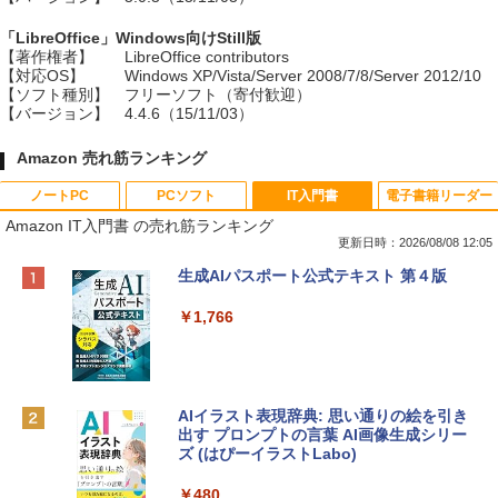
「LibreOffice」Windows向けStill版
【著作権者】
LibreOffice contributors
【対応OS】
Windows XP/Vista/Server 2008/7/8/Server 2012/10
【ソフト種別】
フリーソフト（寄付歓迎）
【バージョン】
4.4.6（15/11/03）
Amazon 売れ筋ランキング
ノートPC
PCソフト
IT入門書
電子書籍リーダー
Amazon IT入門書 の売れ筋ランキング
更新日時：2026/08/08 12:05
Apple 2026 MacBook Neo A18 Proチッ
Robloxギフトカード - 800 Robux 【限
生成AIパスポート公式テキスト 第４版
プ搭載13インチノートブック：AIとAppl
定バーチャルアイテムを含む】 【オンラ
e Intelligenceのために設計、Liquid Ret
インゲームコード】 ロブロックス | オン
￥1,766
inaディスプレイ、8GBユニファイドメモ
ラインコード版
リ、256GB SSDストレージ、1080p Fac
eTime HDカメラ - インディゴ
￥1,300
￥119,800
AIイラスト表現辞典: 思い通りの絵を引き
出す プロンプトの言葉 AI画像生成シリー
Robloxギフトカード - 1000 Robux 【限
ズ (はぴーイラストLabo)
定バーチャルアイテムを含む】 【オンラ
tomtoc 360°保護 15.6 16インチ パソコ
インゲームコード】 ロブロックス |オン
ンケース Dell NEC Lavie ASUS HP dyna
ラインコード版
￥480