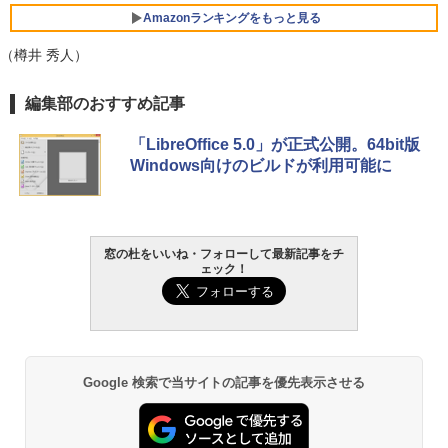
ersonal/Copilotキー搭載/Win 11/15.6型/
Core i5/16GB/SSD 512GB/ホワイト) FM
Amazonランキングをもっと見る
VWK3E15W_AZ
（樽井 秀人）
￥139,880
Amazon Kindle Paperwhite (16GB) 7イ
編集部のおすすめ記事
ンチディスプレイ、色調調節ライト、12
週間持続バッテリー、広告なし、ブラッ
「LibreOffice 5.0」が正式公開。64bit版
ク
Windows向けのビルドが利用可能に
￥22,980
Amazon Kindle - 目に優しい、かさばら
窓の杜をいいね・フォローして最新記事をチ
ない、大きな画面で読みやすい、6週間持
ェック！
続バッテリー、6インチディスプレイ電子
書籍リーダー、ブラック、16GB、広告な
し
￥16,980
Google 検索で当サイトの記事を優先表示させる
Kindle Paperwhite シグニチャーエディ
ション (32GB) 7インチディスプレイ、明
るさ自動調整、色調調節ライト、12週間