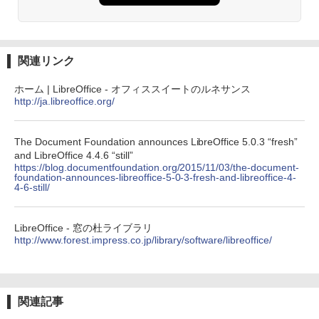
持続バッテリー、広告なし、メタリック
ブラック
￥27,980
関連リンク
Amazon Kindle Colorsoft | 16GBストレ
ホーム | LibreOffice - オフィススイートのルネサンス
ージ、防水、7インチカラーディスプレ
http://ja.libreoffice.org/
イ、色調調節ライト、最大8週間持続バッ
テリー、広告無し、ブラック (2025年発
売)
The Document Foundation announces LibreOffice 5.0.3 “fresh”
and LibreOffice 4.4.6 “still”
￥31,980
https://blog.documentfoundation.org/2015/11/03/the-document-
foundation-announces-libreoffice-5-0-3-fresh-and-libreoffice-4-
4-6-still/
New Amazon Kindle Scribe Colorsoft |
11インチカラーディスプレイ、64GBスト
レージ、ノート機能搭載、明るさ自動調
LibreOffice - 窓の杜ライブラリ
整、色調調節ライト、プレミアムペン付
http://www.forest.impress.co.jp/library/software/libreoffice/
き、グラファイト
￥115,980
関連記事