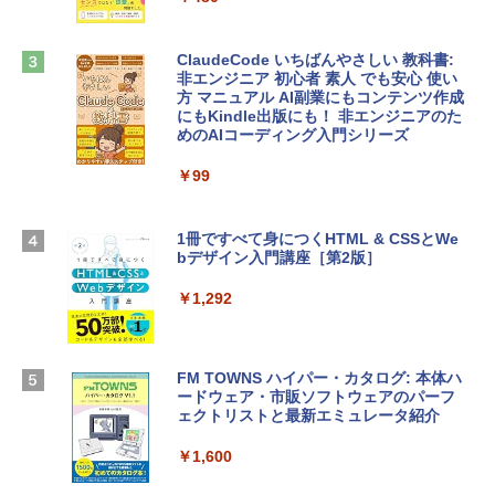
book Lenovo対応
￥1,600
￥2,952
ClaudeCode いちばんやさしい 教科書:
非エンジニア 初心者 素人 でも安心 使い
方 マニュアル AI副業にもコンテンツ作成
Microsoft Office Home & Business 202
にもKindle出版にも！ 非エンジニアのた
Apple 2026 MacBook Air M5チップ搭載
4(最新 永続版)|オンラインコード版|Wind
めのAIコーディング入門シリーズ
13インチノートブック：AIとApple Intell
ows11、10/mac対応|PC2台
igence、13.6インチLiquid Retinaディ
スプレイ、16GBユニファイドメモリ、1
￥99
￥39,582
TB SSDストレージ、12MPセンターフレ
ームカメラ、日本語キーボード、Touch I
D - シルバー
1冊ですべて身につくHTML & CSSとWe
Robloxギフトカード - 2,000 Robux 【限
bデザイン入門講座［第2版］
定バーチャルアイテムを含む】 【オンラ
￥261,414
インゲームコード】 ロブロックス | オン
ラインコード版
￥1,292
【Amazon.co.jp限定】 HP ノートパソコ
￥3,200
ン 15-fd 15.6インチ 16GBメモリ 512GB
SSD インテル Core 5
FM TOWNS ハイパー・カタログ: 本体ハ
ードウェア・市販ソフトウェアのパーフ
Windows版 | Minecraft (マインクラフ
￥129,800
ェクトリストと最新エミュレータ紹介
ト): Java & Bedrock Edition | オンライ
ンコード版
￥1,600
FMV ノートパソコン WE1-K3 (MS 365 P
￥3,600