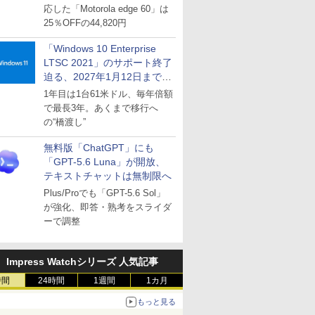
応した「Motorola edge 60」は
25％OFFの44,820円
「Windows 10 Enterprise
LTSC 2021」のサポート終了
迫る、2027年1月12日まで
～ESUは9月1日から販売
1年目は1台61米ドル、毎年倍額
で最長3年。あくまで移行へ
の“橋渡し”
無料版「ChatGPT」にも
「GPT-5.6 Luna」が開放、
テキストチャットは無制限へ
Plus/Proでも「GPT-5.6 Sol」
が強化、即答・熟考をスライダ
ーで調整
Impress Watchシリーズ 人気記事
時間
24時間
1週間
1カ月
もっと見る