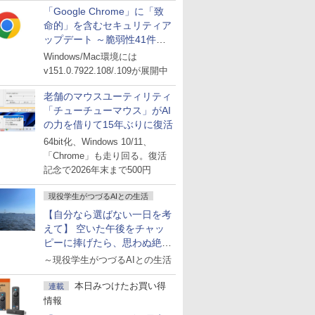
「Google Chrome」に「致
命的」を含むセキュリティア
ップデート ～脆弱性41件に
対処
Windows/Mac環境には
v151.0.7922.108/.109が展開中
老舗のマウスユーティリティ
「チューチューマウス」がAI
の力を借りて15年ぶりに復活
64bit化、Windows 10/11、
「Chrome」も走り回る。復活
記念で2026年末まで500円
現役学生がつづるAIとの生活
【自分なら選ばない一日を考
えて】 空いた午後をチャッ
ピーに捧げたら、思わぬ絶景
に出会った話
～現役学生がつづるAIとの生活
本日みつけたお買い得
連載
情報