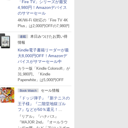
「Fire TV」シリーズが最安
4,980円！Amazonデバイス
のサマーセール
4K/Wi-Fi 6対応の「Fire TV 4K
Plus」は2,000円OFFの7,980円
本日みつけたお買い得
連載
情報
Kindle電子書籍リーダーが最
大8,000円OFF！Amazonデ
バイスがサマーセール中
カラー版「Kindle Colorsoft」が
31,980円。「Kindle
Paperwhite」は5,000円OFF
セール情報
Book Watch
『ドッジ弾子』『新テニスの
王子様』『二階堂地獄ゴル
フ』などが50％還元！
Amazonマンガ週末セール
『リアル』『ハナバス』
『MAJOR 2nd』『オールラウ
ンダー廻』など「アツいスポー