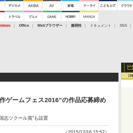
ndows
Office
Webブラウザー
脆弱性
ドキュメント
SNS
1
作ゲームフェス2016”の作品応募締め
三国志ツクール賞”も設置
（2015/12/16 15:57）