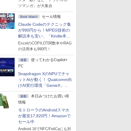
ツマンガ」が大集合
セール情報
Book Watch
Claude Codeのテクニック集
が990円から！MPEG技術の
解説本も安い、「Kindle本サ
マーセール」第2弾開始！
ExcelのCOPILOT関数本やRAG
の活用本も990円！
使ってわかるCopilot+
連載
PC
Snapdragon XのNPUでチャ
ットAIが動く！ Qualcomm向
けAI実行環境「GenieX」を
試してみた
本日みつけたお買い得
連載
情報
モトローラのAndroidスマホ
が最安17,820円！Amazonで
セール中
Android 16でNFC/FeliCaにも対