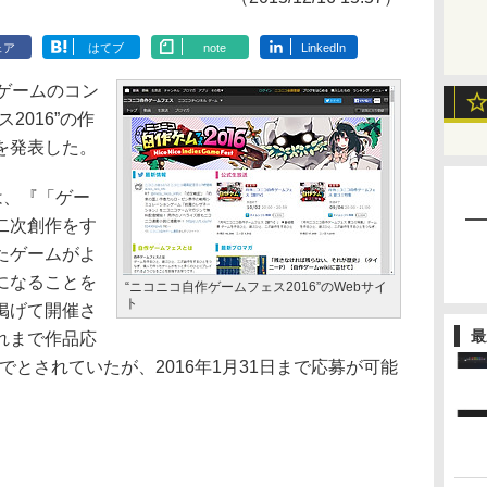
ェア
はてブ
note
LinkedIn
ゲームのコン
2016”の作
を発表した。
は、『「ゲー
二次創作をす
たゲームがよ
になることを
“ニコニコ自作ゲームフェス2016”のWebサイ
ト
掲げて開催さ
最
れまで作品応
までとされていたが、2016年1月31日まで応募が可能