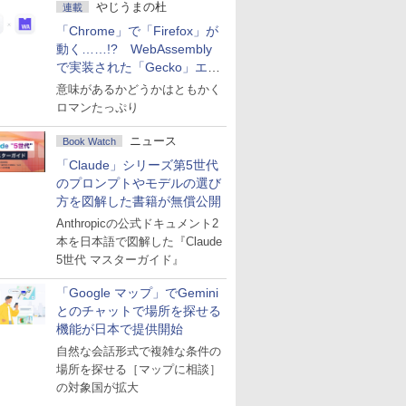
やじうまの杜
連載
「Chrome」で「Firefox」が
動く……!? WebAssembly
で実装された「Gecko」エン
ジン
意味があるかどうかはともかく
ロマンたっぷり
ニュース
Book Watch
「Claude」シリーズ第5世代
のプロンプトやモデルの選び
方を図解した書籍が無償公開
Anthropicの公式ドキュメント2
本を日本語で図解した『Claude
5世代 マスターガイド』
「Google マップ」でGemini
とのチャットで場所を探せる
機能が日本で提供開始
自然な会話形式で複雑な条件の
場所を探せる［マップに相談］
の対象国が拡大