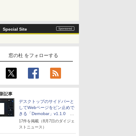
Special Site
窓の杜 をフォローする
新記事
デスクトップのサイドバーと
してWebページをピン止めで
きる「Demobar」v1.1.0 ほ
か
17件を掲載（8月7日のダイジェ
ストニュース）