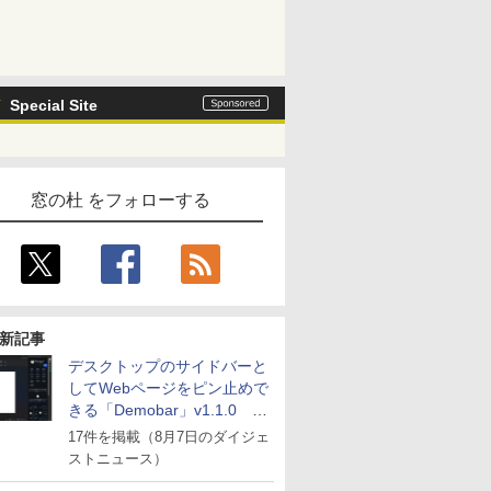
Special Site
窓の杜 をフォローする
新記事
デスクトップのサイドバーと
してWebページをピン止めで
きる「Demobar」v1.1.0 ほ
か
17件を掲載（8月7日のダイジェ
ストニュース）