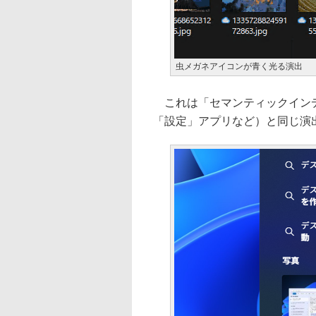
虫メガネアイコンが青く光る演出
これは「セマンティックインデ
「設定」アプリなど）と同じ演