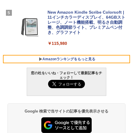
0/mac対応|PC2台
￥2,326
￥129,800
New Amazon Kindle Scribe Colorsoft |
￥37,224
11インチカラーディスプレイ、64GBスト
FMV ノートパソコン WE1-K3 (MS 365 P
レージ、ノート機能搭載、明るさ自動調
ersonal/Copilotキー搭載/Win 11/15.6型/
整、色調調節ライト、プレミアムペン付
Core i5/16GB/SSD 512GB/ホワイト) FM
き、グラファイト
VWK3E15W_AZ
￥115,980
￥120,000
Amazonランキングをもっと見る
窓の杜をいいね・フォローして最新記事をチ
ェック！
Google 検索で当サイトの記事を優先表示させる