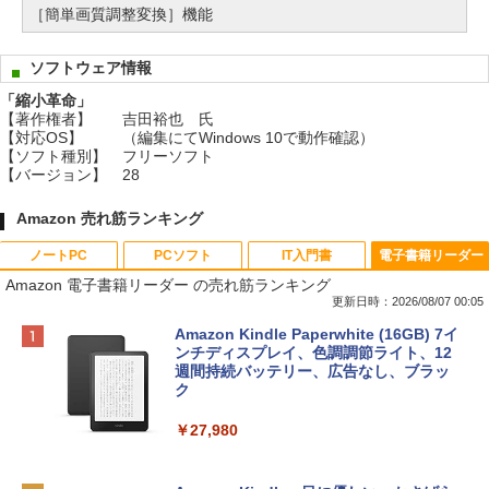
［簡単画質調整変換］機能
ソフトウェア情報
「縮小革命」
【著作権者】
吉田裕也 氏
【対応OS】
（編集にてWindows 10で動作確認）
【ソフト種別】
フリーソフト
【バージョン】
28
Amazon 売れ筋ランキング
ノートPC
PCソフト
IT入門書
電子書籍リーダー
Amazon 電子書籍リーダー の売れ筋ランキング
更新日時：2026/08/07 00:05
Apple 2026 MacBook Neo A18 Proチッ
Robloxギフトカード - 800 Robux 【限
生成AIパスポート公式テキスト 第４版
Amazon Kindle Paperwhite (16GB) 7イ
プ搭載13インチノートブック：AIとAppl
定バーチャルアイテムを含む】 【オンラ
ンチディスプレイ、色調調節ライト、12
e Intelligence、Liquid Retinaディスプ
インゲームコード】 ロブロックス | オン
週間持続バッテリー、広告なし、ブラッ
￥1,766
レイ、8GBメモリ、512GB SSD、1080p
ラインコード版
ク
FaceTime HDカメラ、Touch ID - インデ
ィゴ + 3年延長 AppleCare+ for 13インチ
￥1,300
￥27,980
MacBook Neo(A18 Pro)|ダウンロード版
AIイラスト表現辞典: 思い通りの絵を引き
￥162,598