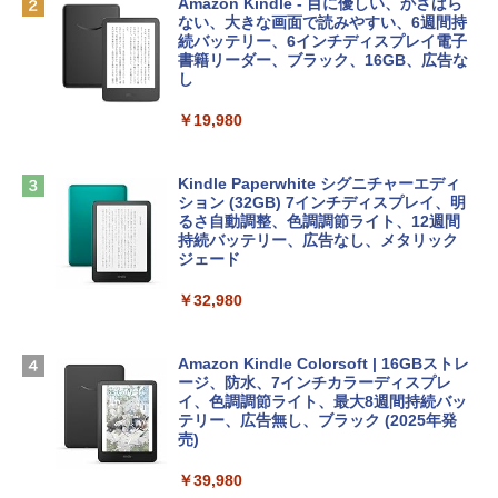
出す プロンプトの言葉 AI画像生成シリー
Robloxギフトカード - 2,000 Robux 【限
Amazon Kindle - 目に優しい、かさばら
ズ (はぴーイラストLabo)
定バーチャルアイテムを含む】 【オンラ
ない、大きな画面で読みやすい、6週間持
インゲームコード】 ロブロックス | オン
続バッテリー、6インチディスプレイ電子
tomtoc 360°保護 15.6 16インチ パソコ
ラインコード版
書籍リーダー、ブラック、16GB、広告な
￥480
ンケース Dell NEC Lavie ASUS HP dyna
し
book Lenovo対応
￥3,200
￥19,980
ClaudeCode いちばんやさしい 教科書:
￥2,952
非エンジニア 初心者 素人 でも安心 使い
方 マニュアル AI副業にもコンテンツ作成
Microsoft Office Home & Business 202
にもKindle出版にも！ 非エンジニアのた
4(最新 永続版)|オンラインコード版|Wind
Kindle Paperwhite シグニチャーエディ
めのAIコーディング入門シリーズ
Apple 2026 MacBook Air M5チップ搭載
ows11、10/mac対応|PC2台
ション (32GB) 7インチディスプレイ、明
13インチノートブック：AIとApple Intell
るさ自動調整、色調調節ライト、12週間
igence、13.6インチLiquid Retinaディ
持続バッテリー、広告なし、メタリック
￥99
￥39,582
スプレイ、24GBユニファイドメモリ、1
ジェード
TB SSD、12MPセンターフレームカメ
ラ、Touch ID - ミッドナイト + 3年延長
￥32,980
FM TOWNS ハイパー・カタログ: 本体ハ
Robloxギフトカード - 1000 Robux 【限
AppleCare+ for 13インチMacBook Air
ードウェア・市販ソフトウェアのパーフ
定バーチャルアイテムを含む】 【オンラ
(M5)|ダウンロード版
ェクトリストと最新エミュレータ紹介
インゲームコード】 ロブロックス |オン
ラインコード版
Amazon Kindle Colorsoft | 16GBストレ
￥347,600
ージ、防水、7インチカラーディスプレ
￥1,600
イ、色調調節ライト、最大8週間持続バッ
￥1,600
テリー、広告無し、ブラック (2025年発
【Amazon.co.jp限定】 HP ノートパソコ
売)
1冊ですべて身につくHTML & CSSとWe
ン 15-fd 15.6インチ 16GBメモリ 512GB
bデザイン入門講座［第2版］
Microsoft Office Home 2024(最新 永続
SSD インテル Core 5
￥39,980
版)|オンラインコード版|Windows11、1