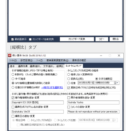
［縦横比］タブ