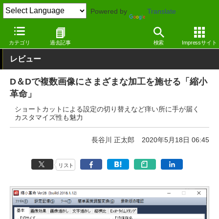
Powered by
Translate
窓の杜
画像・映像・音楽
写真
Windows
カテゴリ
過去記事
検索
Impressサイト
レビュー
D＆Dで複数画像にさまざまな加工を施せる「縮小
革命」
ショートカットによる設定の切り替えなど痒い所に手が届く
カスタマイズ性も魅力
長谷川 正太郎
2020年5月18日 06:45
リスト