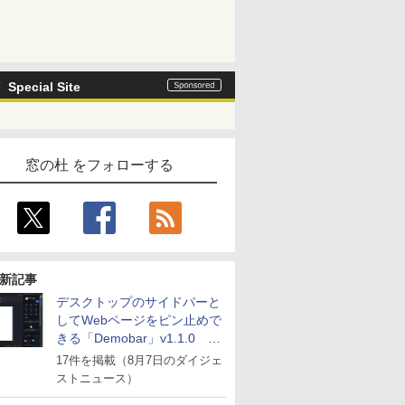
Special Site
窓の杜 をフォローする
新記事
デスクトップのサイドバーと
してWebページをピン止めで
きる「Demobar」v1.1.0 ほ
か
17件を掲載（8月7日のダイジェ
ストニュース）