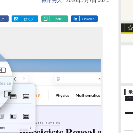
樽井 秀人
2026年7月7日 06:45
ェア
はてブ
note
LinkedIn
最