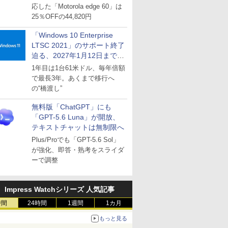
応した「Motorola edge 60」は
25％OFFの44,820円
「Windows 10 Enterprise
LTSC 2021」のサポート終了
迫る、2027年1月12日まで
～ESUは9月1日から販売
1年目は1台61米ドル、毎年倍額
で最長3年。あくまで移行へ
の“橋渡し”
無料版「ChatGPT」にも
「GPT-5.6 Luna」が開放、
テキストチャットは無制限へ
Plus/Proでも「GPT-5.6 Sol」
が強化、即答・熟考をスライダ
ーで調整
Impress Watchシリーズ 人気記事
時間
24時間
1週間
1カ月
もっと見る