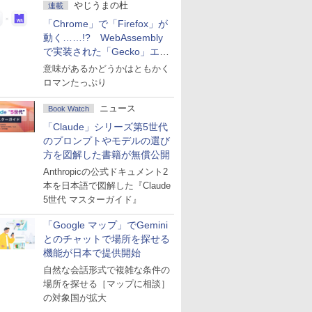
やじうまの杜
連載
「Chrome」で「Firefox」が
動く……!? WebAssembly
で実装された「Gecko」エン
ジン
意味があるかどうかはともかく
ロマンたっぷり
ニュース
Book Watch
「Claude」シリーズ第5世代
のプロンプトやモデルの選び
方を図解した書籍が無償公開
Anthropicの公式ドキュメント2
本を日本語で図解した『Claude
5世代 マスターガイド』
「Google マップ」でGemini
とのチャットで場所を探せる
機能が日本で提供開始
自然な会話形式で複雑な条件の
場所を探せる［マップに相談］
の対象国が拡大