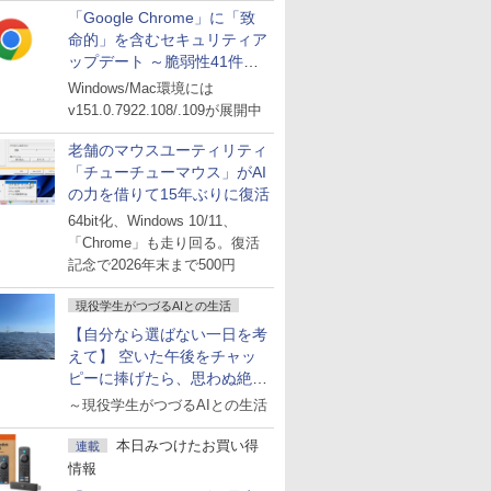
「Google Chrome」に「致
命的」を含むセキュリティア
ップデート ～脆弱性41件に
対処
Windows/Mac環境には
v151.0.7922.108/.109が展開中
老舗のマウスユーティリティ
「チューチューマウス」がAI
の力を借りて15年ぶりに復活
64bit化、Windows 10/11、
「Chrome」も走り回る。復活
記念で2026年末まで500円
現役学生がつづるAIとの生活
【自分なら選ばない一日を考
えて】 空いた午後をチャッ
ピーに捧げたら、思わぬ絶景
に出会った話
～現役学生がつづるAIとの生活
本日みつけたお買い得
連載
情報