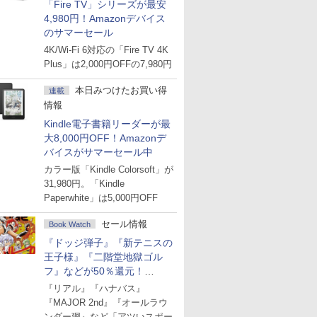
「Fire TV」シリーズが最安
4,980円！Amazonデバイス
のサマーセール
4K/Wi-Fi 6対応の「Fire TV 4K
Plus」は2,000円OFFの7,980円
本日みつけたお買い得
連載
情報
Kindle電子書籍リーダーが最
大8,000円OFF！Amazonデ
バイスがサマーセール中
カラー版「Kindle Colorsoft」が
31,980円。「Kindle
Paperwhite」は5,000円OFF
セール情報
Book Watch
『ドッジ弾子』『新テニスの
王子様』『二階堂地獄ゴル
フ』などが50％還元！
Amazonマンガ週末セール
『リアル』『ハナバス』
『MAJOR 2nd』『オールラウ
ンダー廻』など「アツいスポー