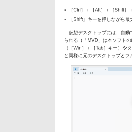
［Ctrl］＋［Alt］＋［Sh
［Shift］キーを押しながら
仮想デスクトップには、自動で「
られる（「MVD」は本ソフトの
（［Win］＋［Tab］キー）や
と同様に元のデスクトップとフ