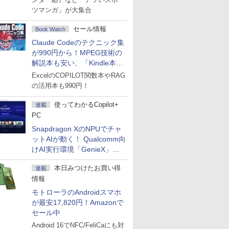
ツマンガ」が大集合
セール情報
Book Watch
Claude Codeのテクニック集
が990円から！MPEG技術の
解説本も安い、「Kindle本サ
マーセール」第2弾開始！
ExcelのCOPILOT関数本やRAG
の活用本も990円！
使ってわかるCopilot+
連載
PC
Snapdragon XのNPUでチャ
ットAIが動く！ Qualcomm向
けAI実行環境「GenieX」を
試してみた
本日みつけたお買い得
連載
情報
モトローラのAndroidスマホ
が最安17,820円！Amazonで
セール中
Android 16でNFC/FeliCaにも対