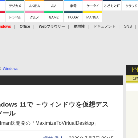
ndows
Office
Webブラウザー
脆弱性
ドキュメント
SNS
Windows
1
ndows 11で ～ウィンドウを仮想デス
ツール
elman氏開発の「MaximizeToVirtualDesktop」