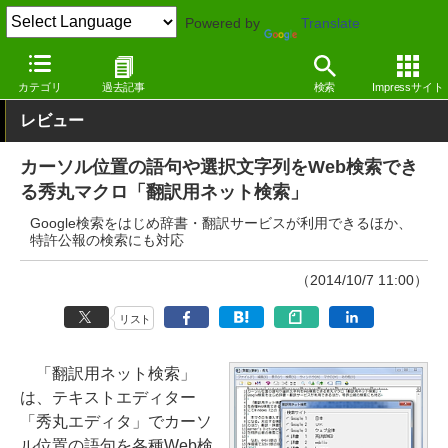
Powered by
Translate
窓の杜
オフィス・ドキュメント
テキストエディター
Windows
カテゴリ
過去記事
検索
Impressサイト
レビュー
カーソル位置の語句や選択文字列をWeb検索でき
る秀丸マクロ「翻訳用ネット検索」
Google検索をはじめ辞書・翻訳サービスが利用できるほか、
特許公報の検索にも対応
（2014/10/7 11:00）
リスト
「翻訳用ネット検索」
は、テキストエディター
「秀丸エディタ」でカーソ
ル位置の語句を各種Web検