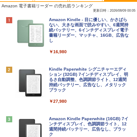
Amazon 電子書籍リーダー の売れ筋ランキング
更新日時：2026/08/09 00:05
Apple 2026 MacBook Neo A18 Proチッ
Robloxギフトカード - 800 Robux 【限
生成AIパスポート公式テキスト 第４版
Amazon Kindle - 目に優しい、かさばら
プ搭載13インチノートブック：AIとAppl
定バーチャルアイテムを含む】 【オンラ
ない、大きな画面で読みやすい、6週間持
e Intelligenceのために設計、Liquid Ret
インゲームコード】 ロブロックス | オン
続バッテリー、6インチディスプレイ電子
￥1,766
inaディスプレイ、8GBユニファイドメモ
ラインコード版
書籍リーダー、マッチャ、16GB、広告な
リ、512GB SSDストレージ、1080p Fac
し
eTime HDカメラ、Touch ID - インディ
￥1,300
ゴ
￥16,980
AIイラスト表現辞典: 思い通りの絵を引き
￥137,800
出す プロンプトの言葉 AI画像生成シリー
Robloxギフトカード - 1000 Robux 【限
ズ (はぴーイラストLabo)
定バーチャルアイテムを含む】 【オンラ
Kindle Paperwhite シグニチャーエディ
インゲームコード】 ロブロックス |オン
ション (32GB) 7インチディスプレイ、明
tomtoc 360°保護 15.6 16インチ パソコ
ラインコード版
るさ自動調整、色調調節ライト、12週間
￥480
ンケース Dell NEC Lavie ASUS HP dyna
持続バッテリー、広告なし、メタリック
book Lenovo対応
ブラック
￥1,600
1冊ですべて身につくHTML & CSSとWe
￥2,952
￥27,980
bデザイン入門講座［第2版］
Microsoft Office Home & Business 202
4(最新 永続版)|オンラインコード版|Wind
￥1,292
Apple 2026 MacBook Air M5チップ搭載
ows11、10/mac対応|PC2台
Amazon Kindle Paperwhite (16GB) 7イ
13インチノートブック：AIとApple Intell
ンチディスプレイ、色調調節ライト、12
igence、13.6インチLiquid Retinaディ
週間持続バッテリー、広告なし、ブラッ
￥39,582
スプレイ、16GBユニファイドメモリ、51
ク
ClaudeCode いちばんやさしい 教科書: