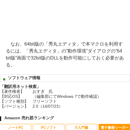
なお、64bit版の「秀丸エディタ」で本マクロを利用す
るには、「秀丸エディタ」の”動作環境”ダイアログの”64
bit版”画面で32bit版のDLLを動作可能にしておく必要があ
る。
ソフトウェア情報
「翻訳用ネット検索」
【著作権者】
おすぎ 氏
【対応OS】
（編集部にてWindows 7で動作確認）
【ソフト種別】
フリーソフト
【バージョン】
2.0（14/07/23）
Amazon 売れ筋ランキング
ノートPC
PCソフト
IT入門書
電子書籍リーダー