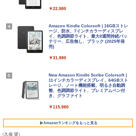
2GB SSDストレージ、12MPセンターフ
非エンジニア 初心者 素人 でも安心 使い
レームカメラ、日本語キーボード、Touc
￥22,980
方 マニュアル AI副業にもコンテンツ作成
Robloxギフトカード - 2,000 Robux 【限
h ID - ミッドナイト
にもKindle出版にも！ 非エンジニアのた
定バーチャルアイテムを含む】 【オンラ
めのAIコーディング入門シリーズ
インゲームコード】 ロブロックス | オン
￥224,800
ラインコード版
Amazon Kindle Colorsoft | 16GBストレ
￥99
ージ、防水、7インチカラーディスプレ
イ、色調調節ライト、最大8週間持続バッ
￥3,200
【Amazon.co.jp限定】 HP ノートパソコ
テリー、広告無し、ブラック (2025年発
ン 15-fd 15.6インチ 16GBメモリ 512GB
売)
FM TOWNS ハイパー・カタログ: 本体ハ
SSD インテル Core 5
ードウェア・市販ソフトウェアのパーフ
Windows版 | Minecraft (マインクラフ
￥31,980
ェクトリストと最新エミュレータ紹介
ト): Java & Bedrock Edition | オンライ
￥129,800
ンコード版
￥1,600
New Amazon Kindle Scribe Colorsoft |
￥3,600
FMV ノートパソコン WE1-K3 (MS 365 P
11インチカラーディスプレイ、64GBスト
ersonal/Copilotキー搭載/Win 11/15.6型/
レージ、ノート機能搭載、明るさ自動調
Core i5/16GB/SSD 512GB/ホワイト) FM
整、色調調節ライト、プレミアムペン付
VWK3E15W_AZ
き、グラファイト
￥139,880
￥115,980
Amazonランキングをもっと見る
（久保 望）