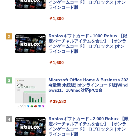
e Intelligenceのために設計、Liquid Ret
インゲームコード】 ロブロックス | オン
inaディスプレイ、8GBユニファイドメモ
ラインコード版
リ、512GB SSDストレージ、1080p Fac
eTime HDカメラ、Touch ID - シルバー
￥1,300
￥131,111
Robloxギフトカード - 1000 Robux 【限
定バーチャルアイテムを含む】 【オンラ
tomtoc 360°保護 15.6 16インチ パソコ
インゲームコード】 ロブロックス |オン
ンケース Dell NEC Lavie ASUS HP dyna
ラインコード版
book Lenovo対応
￥1,600
￥2,952
Microsoft Office Home & Business 202
Apple 2026 MacBook Air M5チップ搭載
4(最新 永続版)|オンラインコード版|Wind
13インチノートブック：AIとApple Intell
ows11、10/mac対応|PC2台
igence、13.6インチLiquid Retinaディ
スプレイ、16GBユニファイドメモリ、1
￥39,582
TB SSDストレージ、12MPセンターフレ
ームカメラ、日本語キーボード、Touch I
D - ミッドナイト
Robloxギフトカード - 2,000 Robux 【限
定バーチャルアイテムを含む】 【オンラ
￥278,800
インゲームコード】 ロブロックス | オン
ラインコード版