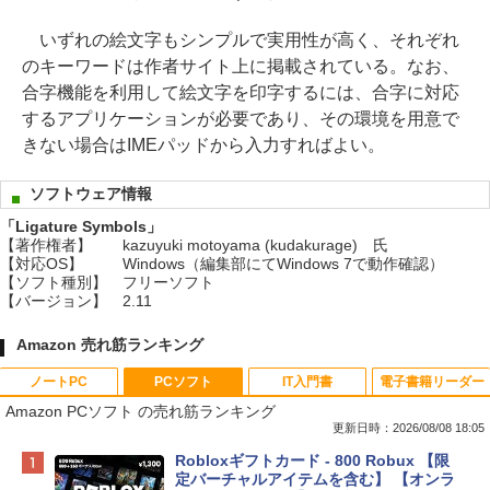
いずれの絵文字もシンプルで実用性が高く、それぞれ
のキーワードは作者サイト上に掲載されている。なお、
合字機能を利用して絵文字を印字するには、合字に対応
するアプリケーションが必要であり、その環境を用意で
きない場合はIMEパッドから入力すればよい。
ソフトウェア情報
「Ligature Symbols」
【著作権者】
kazuyuki motoyama (kudakurage) 氏
【対応OS】
Windows（編集部にてWindows 7で動作確認）
【ソフト種別】
フリーソフト
【バージョン】
2.11
Amazon 売れ筋ランキング
ノートPC
PCソフト
IT入門書
電子書籍リーダー
Amazon PCソフト の売れ筋ランキング
更新日時：2026/08/08 18:05
Apple 2026 MacBook Neo A18 Proチッ
Robloxギフトカード - 800 Robux 【限
プ搭載13インチノートブック：AIとAppl
定バーチャルアイテムを含む】 【オンラ