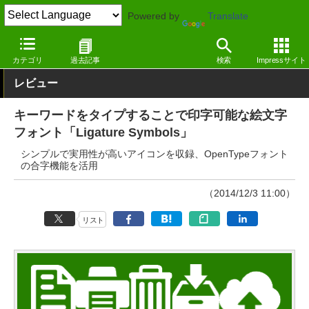
Powered by
Translate
窓の杜
オフィス・ドキュメント
フォント
絵文字
カテゴリ
過去記事
検索
Impressサイト
レビュー
キーワードをタイプすることで印字可能な絵文字
フォント「Ligature Symbols」
シンプルで実用性が高いアイコンを収録、OpenTypeフォント
の合字機能を活用
（2014/12/3 11:00）
リスト