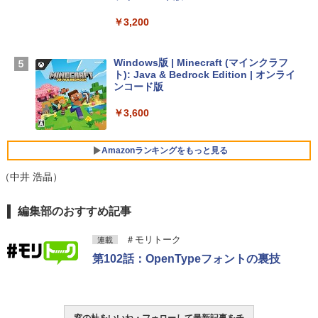
【Amazon.co.jp限定】 HP ノートパソコ
￥3,200
ン 15-fd 15.6インチ 16GBメモリ 512GB
SSD インテル Core 5
Windows版 | Minecraft (マインクラフ
￥129,800
ト): Java & Bedrock Edition | オンライ
ンコード版
FMV ノートパソコン WE1-K3 (MS 365 P
￥3,600
ersonal/Copilotキー搭載/Win 11/15.6型/
Core i5/16GB/SSD 512GB/ホワイト) FM
VWK3E15W_AZ
Amazonランキングをもっと見る
￥139,880
（中井 浩晶）
生成AIパスポート公式テキスト 第４版
Amazon Kindle Paperwhite (16GB) 7イ
編集部のおすすめ記事
ンチディスプレイ、色調調節ライト、12
週間持続バッテリー、広告なし、ブラッ
￥1,766
＃モリトーク
連載
ク
第102話：OpenTypeフォントの裏技
￥22,980
AIイラスト表現辞典: 思い通りの絵を引き
出す プロンプトの言葉 AI画像生成シリー
Amazon Kindle - 目に優しい、かさばら
窓の杜をいいね・フォローして最新記事をチ