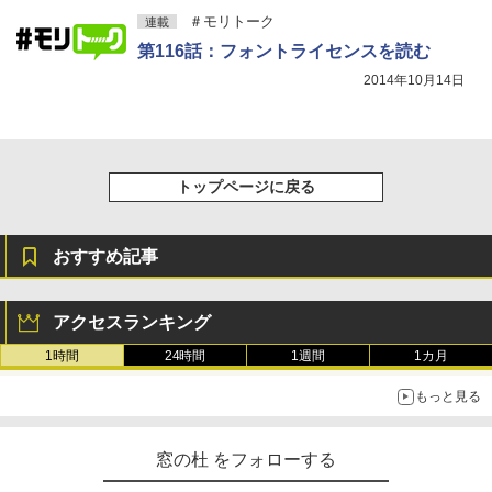
￥1,600
＃モリトーク
連載
New Amazon Kindle Scribe Colorsoft |
11インチカラーディスプレイ、64GBスト
第116話：フォントライセンスを読む
レージ、ノート機能搭載、明るさ自動調
2014年10月14日
整、色調調節ライト、プレミアムペン付
き、グラファイト
￥115,980
トップページに戻る
おすすめ記事
アクセスランキング
1時間
24時間
1週間
1カ月
もっと見る
窓の杜 をフォローする