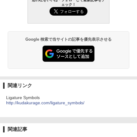
ズ (はぴーイラストLabo)
ない、大きな画面で読みやすい、6週間持
ェック！
続バッテリー、6インチディスプレイ電子
書籍リーダー、マッチャ、16GB、広告な
￥480
し
￥16,980
ClaudeCode いちばんやさしい 教科書:
非エンジニア 初心者 素人 でも安心 使い
Google 検索で当サイトの記事を優先表示させる
方 マニュアル AI副業にもコンテンツ作成
にもKindle出版にも！ 非エンジニアのた
Kindle Paperwhite シグニチャーエディ
めのAIコーディング入門シリーズ
ション (32GB) 7インチディスプレイ、明
るさ自動調整、色調調節ライト、12週間
持続バッテリー、広告なし、メタリック
￥99
ブラック
￥27,980
1冊ですべて身につくHTML & CSSとWe
bデザイン入門講座［第2版］
関連リンク
Amazon Kindle Colorsoft | 16GBストレ
￥1,292
Ligature Symbols
ージ、防水、7インチカラーディスプレ
http://kudakurage.com/ligature_symbols/
イ、色調調節ライト、最大8週間持続バッ
テリー、広告無し、ブラック (2025年発
売)
FM TOWNS ハイパー・カタログ: 本体ハ
ードウェア・市販ソフトウェアのパーフ
￥31,980
ェクトリストと最新エミュレータ紹介
関連記事