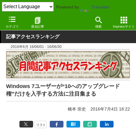
Powered by
Translate
窓の杜
その他の話題
トピック
その他
カテゴリ
過去記事
検索
Impressサイト
記事アクセスランキング
2016年6月 16/06/01 - 16/06/30
Windows 7ユーザーが“10へのアップグレード
権”だけを入手する方法に注目集まる
橋本 崇史
2016年7月4日 18:22
リスト