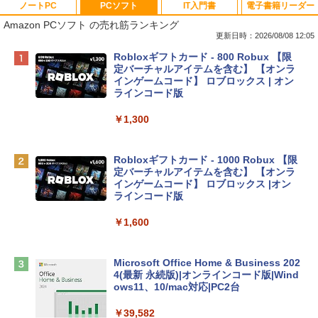
ノートPC
PCソフト
IT入門書
電子書籍リーダー
Amazon PCソフト の売れ筋ランキング
更新日時：2026/08/08 12:05
Apple 2026 MacBook Neo A18 Proチッ
Robloxギフトカード - 800 Robux 【限
プ搭載13インチノートブック：AIとAppl
定バーチャルアイテムを含む】 【オンラ
e Intelligenceのために設計、Liquid Ret
インゲームコード】 ロブロックス | オン
inaディスプレイ、8GBユニファイドメモ
ラインコード版
リ、256GB SSDストレージ、1080p Fac
eTime HDカメラ - インディゴ
￥1,300
￥119,800
Robloxギフトカード - 1000 Robux 【限
定バーチャルアイテムを含む】 【オンラ
tomtoc 360°保護 15.6 16インチ パソコ
インゲームコード】 ロブロックス |オン
ンケース Dell NEC Lavie ASUS HP dyna
ラインコード版
book Lenovo対応
￥1,600
￥2,952
Microsoft Office Home & Business 202
Apple 2026 MacBook Air M5チップ搭載
4(最新 永続版)|オンラインコード版|Wind
13インチノートブック：AIとApple Intell
ows11、10/mac対応|PC2台
igence、13.6インチLiquid Retinaディ
スプレイ、16GBユニファイドメモリ、1
￥39,582