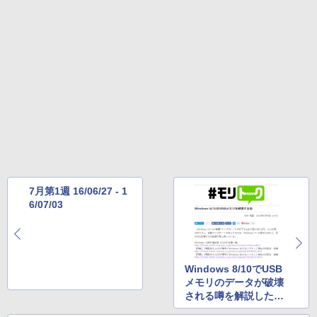
イ、色調調節ライト、最大8週間持続バッ
テリー、広告無し、ブラック (2025年発
売)
FM TOWNS ハイパー・カタログ: 本体ハ
ードウェア・市販ソフトウェアのパーフ
￥31,980
ェクトリストと最新エミュレータ紹介
￥1,600
New Amazon Kindle Scribe Colorsoft |
11インチカラーディスプレイ、64GBスト
レージ、ノート機能搭載、明るさ自動調
整、色調調節ライト、プレミアムペン付
き、グラファイト
￥115,980
7月第1週 16/06/27 - 1
6/07/03
Windows 8/10でUSB
メモリのデータが破壊
される噂を解説した記
事が1位