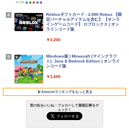
TB SSDストレージ、12MPセンターフレ
ームカメラ、日本語キーボード、Touch I
D - シルバー
Robloxギフトカード - 2,000 Robux 【限
定バーチャルアイテムを含む】 【オンラ
￥261,414
インゲームコード】 ロブロックス | オン
ラインコード版
【Amazon.co.jp限定】 HP ノートパソコ
￥3,200
ン 15-fd 15.6インチ 16GBメモリ 512GB
SSD インテル Core 5
Windows版 | Minecraft (マインクラフ
￥129,800
ト): Java & Bedrock Edition | オンライ
ンコード版
FMV ノートパソコン WE1-K3 (MS 365 P
￥3,600
ersonal/Copilotキー搭載/Win 11/15.6型/
Core i5/16GB/SSD 512GB/ホワイト) FM
VWK3E15W_AZ
Amazonランキングをもっと見る
￥139,880
窓の杜をいいね・フォローして最新記事をチ
ェック！
生成AIパスポート公式テキスト 第４版
Amazon Kindle Paperwhite (16GB) 7イ
ンチディスプレイ、色調調節ライト、12
週間持続バッテリー、広告なし、ブラッ
￥1,766