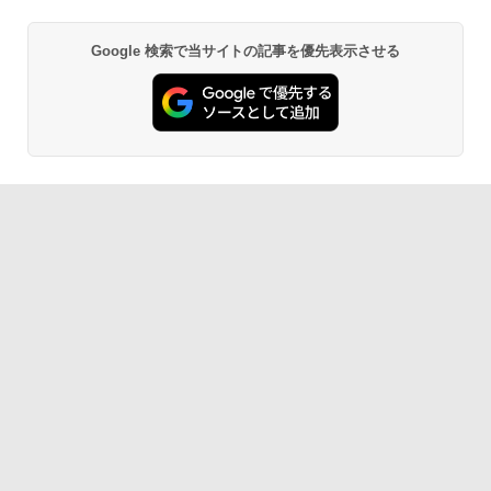
ク
￥22,980
Google 検索で当サイトの記事を優先表示させる
AIイラスト表現辞典: 思い通りの絵を引き
出す プロンプトの言葉 AI画像生成シリー
Amazon Kindle - 目に優しい、かさばら
ズ (はぴーイラストLabo)
ない、大きな画面で読みやすい、6週間持
続バッテリー、6インチディスプレイ電子
書籍リーダー、ブラック、16GB、広告な
￥480
し
￥16,980
ClaudeCode いちばんやさしい 教科書:
非エンジニア 初心者 素人 でも安心 使い
方 マニュアル AI副業にもコンテンツ作成
にもKindle出版にも！ 非エンジニアのた
Kindle Paperwhite シグニチャーエディ
めのAIコーディング入門シリーズ
ション (32GB) 7インチディスプレイ、明
るさ自動調整、色調調節ライト、12週間
持続バッテリー、広告なし、メタリック
￥99
ブラック
￥27,980
1冊ですべて身につくHTML & CSSとWe
bデザイン入門講座［第2版］
Amazon Kindle Colorsoft | 16GBストレ
￥1,292
ージ、防水、7インチカラーディスプレ