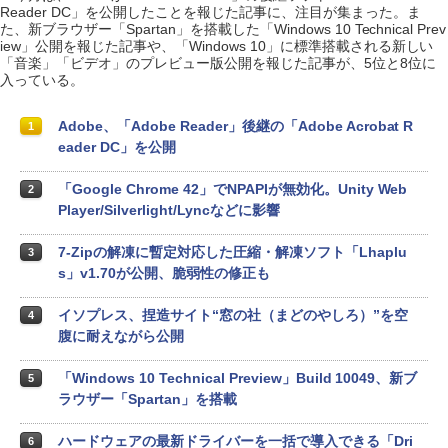
Reader DC」を公開したことを報じた記事に、注目が集まった。ま
た、新ブラウザー「Spartan」を搭載した「Windows 10 Technical Prev
iew」公開を報じた記事や、「Windows 10」に標準搭載される新しい
「音楽」「ビデオ」のプレビュー版公開を報じた記事が、5位と8位に
入っている。
Adobe、「Adobe Reader」後継の「Adobe Acrobat R
1
eader DC」を公開
「Google Chrome 42」でNPAPIが無効化。Unity Web
2
Player/Silverlight/Lyncなどに影響
7-Zipの解凍に暫定対応した圧縮・解凍ソフト「Lhaplu
3
s」v1.70が公開、脆弱性の修正も
イソプレス、捏造サイト“窓の社（まどのやしろ）”を空
4
腹に耐えながら公開
「Windows 10 Technical Preview」Build 10049、新ブ
5
ラウザー「Spartan」を搭載
ハードウェアの最新ドライバーを一括で導入できる「Dri
6