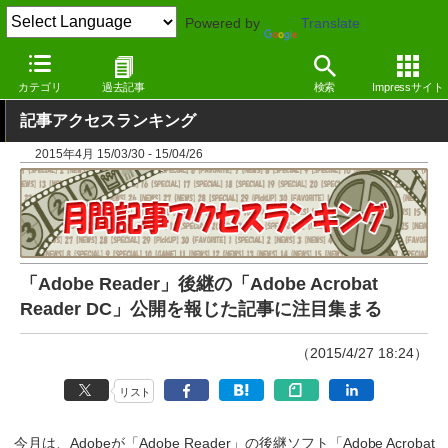
Powered by
Translate
窓の杜
その他の話題
トピック
その他
カテゴリ
過去記事
検索
Impressサイト
記事アクセスランキング
2015年4月 15/03/30 - 15/04/26
「Adobe Reader」後継の「Adobe Acrobat
Reader DC」公開を報じた記事に注目集まる
（2015/4/27 18:24）
リスト
今月は、Adobeが「Adobe Reader」の後継ソフト「Adobe Acrobat