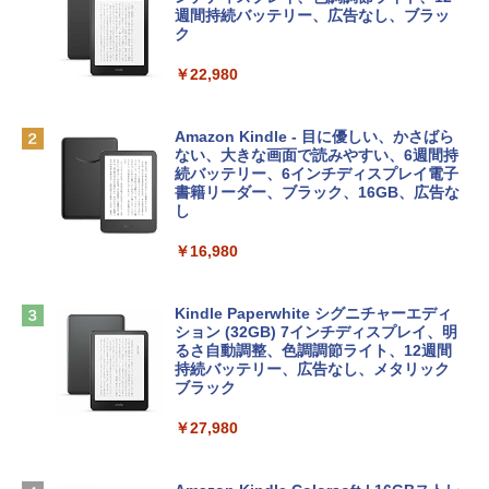
e Intelligence、Liquid Retinaディスプ
インゲームコード】 ロブロックス | オン
週間持続バッテリー、広告なし、ブラッ
￥1,766
レイ、8GBメモリ、512GB SSD、1080p
ラインコード版
ク
FaceTime HDカメラ、Touch ID - インデ
ィゴ + 3年延長 AppleCare+ for 13インチ
￥1,300
￥22,980
MacBook Neo(A18 Pro)|ダウンロード版
AIイラスト表現辞典: 思い通りの絵を引き
￥162,598
出す プロンプトの言葉 AI画像生成シリー
Robloxギフトカード - 1000 Robux 【限
Amazon Kindle - 目に優しい、かさばら
ズ (はぴーイラストLabo)
定バーチャルアイテムを含む】 【オンラ
ない、大きな画面で読みやすい、6週間持
インゲームコード】 ロブロックス |オン
続バッテリー、6インチディスプレイ電子
tomtoc 360°保護 15.6 16インチ パソコ
ラインコード版
書籍リーダー、ブラック、16GB、広告な
￥480
ンケース Dell NEC Lavie ASUS HP dyna
し
book Lenovo対応
￥1,600
￥16,980
ClaudeCode いちばんやさしい 教科書:
￥2,952
非エンジニア 初心者 素人 でも安心 使い
方 マニュアル AI副業にもコンテンツ作成
Microsoft Office Home & Business 202
にもKindle出版にも！ 非エンジニアのた
4(最新 永続版)|オンラインコード版|Wind
Kindle Paperwhite シグニチャーエディ
めのAIコーディング入門シリーズ
Apple 2026 MacBook Air M5チップ搭載
ows11、10/mac対応|PC2台
ション (32GB) 7インチディスプレイ、明
13インチノートブック：AIとApple Intell
るさ自動調整、色調調節ライト、12週間
igence、13.6インチLiquid Retinaディ
持続バッテリー、広告なし、メタリック
￥99
￥39,582
スプレイ、16GBユニファイドメモリ、1
ブラック
TB SSDストレージ、12MPセンターフレ
ームカメラ、日本語キーボード、Touch I
￥27,980
1冊ですべて身につくHTML & CSSとWe
Robloxギフトカード - 2,000 Robux 【限
D - シルバー
bデザイン入門講座［第2版］
定バーチャルアイテムを含む】 【オンラ
インゲームコード】 ロブロックス | オン
￥261,414