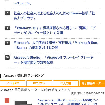
veTheLife」
社会人の社会人による社会人のためのChrome拡張「社
7
会人ブラウザ」
「Windows 10」に標準搭載される新しい「音楽」「ビ
8
デオ」がプレビュー版として公開
Microsoft、入門者向け開発・実行環境「Microsoft Sma
9
ll Basic」の最新版v1.1を公開
Aiseesoft Studio、「Aiseesoft ブルーレイ プレーヤ
10
ー」を期間限定で無料配布
Amazon 売れ筋ランキング
ノートPC
PCソフト
IT入門書
電子書籍リーダー
Amazon 電子書籍リーダー の売れ筋ランキング
更新日時：2026/08/08 00:05
Apple 2026 MacBook Neo A18 Proチッ
Robloxギフトカード - 800 Robux 【限
生成AIパスポート公式テキスト 第４版
Amazon Kindle Paperwhite (16GB) 7イ
プ搭載13インチノートブック：AIとAppl
定バーチャルアイテムを含む】 【オンラ
ンチディスプレイ、色調調節ライト、12