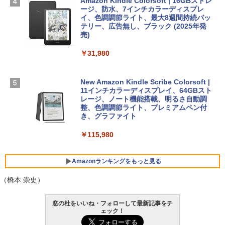
ラインコード版
Amazon Kindle Colorsoft | 16GBストレ
￥1,292
ージ、防水、7インチカラーディスプレ
イ、色調調節ライト、最大8週間持続バッ
￥3,200
【Amazon.co.jp限定】 HP ノートパソコ
テリー、広告無し、ブラック (2025年発
ン 15-fd 15.6インチ 16GBメモリ 512GB
売)
FM TOWNS ハイパー・カタログ: 本体ハ
SSD インテル Core 5
ードウェア・市販ソフトウェアのパーフ
Windows版 | Minecraft (マインクラフ
￥31,980
ェクトリストと最新エミュレータ紹介
ト): Java & Bedrock Edition | オンライ
￥129,800
ンコード版
￥1,600
New Amazon Kindle Scribe Colorsoft |
￥3,600
FMV ノートパソコン WE1-K3 (MS 365 P
11インチカラーディスプレイ、64GBスト
ersonal/Copilotキー搭載/Win 11/15.6型/
レージ、ノート機能搭載、明るさ自動調
Core i5/16GB/SSD 512GB/ホワイト) FM
整、色調調節ライト、プレミアムペン付
VWK3E15W_AZ
き、グラファイト
￥139,880
￥115,980
Amazonランキングをもっと見る
（橋本 崇史）
窓の杜をいいね・フォローして最新記事をチ
ェック！