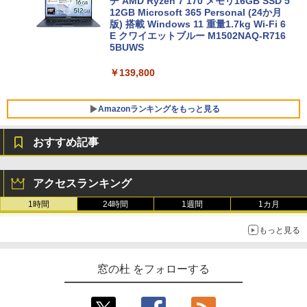
チ AMD Ryzen 7 170 メモリ16GB SSD 5
12GB Microsoft 365 Personal (24か月
版) 搭載 Windows 11 重量1.7kg Wi-Fi 6
E クワイエットブルー M1502NAQ-R716
5BUWS
￥139,800
Amazonランキングをもっと見る
おすすめ記事
Robloxギフトカード - 800 Robux 【限
生成AIパスポート公式テキスト 第４版
Kindle Paperwhite シグニチャーエディ
定バーチャルアイテムを含む】 【オンラ
ション (32GB) 7インチディスプレイ、明
アクセスランキング
インゲームコード】 ロブロックス | オン
るさ自動調整、色調調節ライト、12週間
￥1,766
ラインコード版
持続バッテリー、広告なし、メタリック
1時間
24時間
1週間
1カ月
ブラック
￥1,300
もっと見る
￥-
1冊ですべて身につくHTML & CSSとWe
bデザイン入門講座［第2版］
Robloxギフトカード - 2,000 Robux 【限
窓の杜 をフォローする
定バーチャルアイテムを含む】 【オンラ
Amazon Kindle Paperwhite (16GB) 7イ
インゲームコード】 ロブロックス | オン
ンチディスプレイ、色調調節ライト、12
￥1,292
ラインコード版
週間持続バッテリー、広告なし、ブラッ