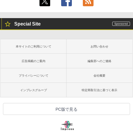
ク
￥3,200
￥-
ClaudeCode いちばんやさしい 教科書:
非エンジニア 初心者 素人 でも安心 使い
方 マニュアル AI副業にもコンテンツ作成
Special Site
Robloxギフトカード - 1000 Robux 【限
にもKindle出版にも！ 非エンジニアのた
定バーチャルアイテムを含む】 【オンラ
Amazon Kindle Colorsoft | 16GBストレ
めのAIコーディング入門シリーズ
インゲームコード】 ロブロックス |オン
ージ、防水、7インチカラーディスプレ
ラインコード版
イ、色調調節ライト、最大8週間持続バッ
￥99
テリー、広告無し、ブラック (2025年発
本サイトのご利用について
お問い合わせ
売)
￥1,600
￥31,980
AIイラスト表現辞典: 思い通りの絵を引き
広告掲載のご案内
編集部へのご連絡
出す プロンプトの言葉 AI画像生成シリー
Microsoft Office Home & Business 202
ズ (はぴーイラストLabo)
4(最新 永続版)|オンラインコード版|Wind
プライバシーについて
会社概要
ows11、10/mac対応|PC2台
New Amazon Kindle Scribe Colorsoft |
￥480
11インチカラーディスプレイ、64GBスト
レージ、ノート機能搭載、明るさ自動調
￥39,582
インプレスグループ
特定商取引法に基づく表示
整、色調調節ライト、プレミアムペン付
き、グラファイト
FM TOWNS ハイパー・カタログ: 本体ハ
ードウェア・市販ソフトウェアのパーフ
Windows版 | Minecraft (マインクラフ
￥115,980
PC版で見る
ェクトリストと最新エミュレータ紹介
ト): Java & Bedrock Edition | オンライ
ンコード版
￥1,600
XTEINK X3 電子書籍リーダー 3.7インチ
￥3,600
E-Ink搭載 58g軽量 カードサイズ 16GB内