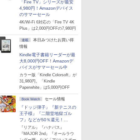
「Fire TV」シリーズが最安
4,980円！Amazonデバイス
のサマーセール
4K/Wi-Fi 6対応の「Fire TV 4K
Plus」は2,000円OFFの7,980円
本日みつけたお買い得
連載
情報
Kindle電子書籍リーダーが最
大8,000円OFF！Amazonデ
バイスがサマーセール中
カラー版「Kindle Colorsoft」が
31,980円。「Kindle
Paperwhite」は5,000円OFF
セール情報
Book Watch
『ドッジ弾子』『新テニスの
王子様』『二階堂地獄ゴル
フ』などが50％還元！
Amazonマンガ週末セール
『リアル』『ハナバス』
『MAJOR 2nd』『オールラウ
ンダー廻』など「アツいスポー