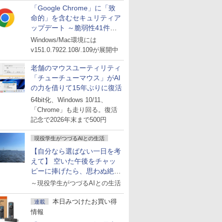
「Google Chrome」に「致
命的」を含むセキュリティア
ップデート ～脆弱性41件に
対処
Windows/Mac環境には
v151.0.7922.108/.109が展開中
老舗のマウスユーティリティ
「チューチューマウス」がAI
の力を借りて15年ぶりに復活
64bit化、Windows 10/11、
「Chrome」も走り回る。復活
記念で2026年末まで500円
現役学生がつづるAIとの生活
【自分なら選ばない一日を考
えて】 空いた午後をチャッ
ピーに捧げたら、思わぬ絶景
に出会った話
～現役学生がつづるAIとの生活
本日みつけたお買い得
連載
情報