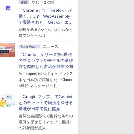
やじうまの杜
連載
「Chrome」で「Firefox」が
動く……!? WebAssembly
で実装された「Gecko」エン
ジン
意味があるかどうかはともかく
ロマンたっぷり
ニュース
Book Watch
「Claude」シリーズ第5世代
のプロンプトやモデルの選び
方を図解した書籍が無償公開
Anthropicの公式ドキュメント2
本を日本語で図解した『Claude
5世代 マスターガイド』
「Google マップ」でGemini
とのチャットで場所を探せる
機能が日本で提供開始
自然な会話形式で複雑な条件の
場所を探せる［マップに相談］
の対象国が拡大