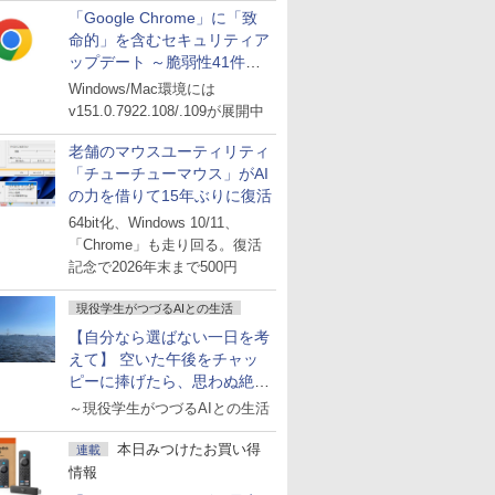
「Google Chrome」に「致
命的」を含むセキュリティア
ップデート ～脆弱性41件に
対処
Windows/Mac環境には
v151.0.7922.108/.109が展開中
老舗のマウスユーティリティ
「チューチューマウス」がAI
の力を借りて15年ぶりに復活
64bit化、Windows 10/11、
「Chrome」も走り回る。復活
記念で2026年末まで500円
現役学生がつづるAIとの生活
【自分なら選ばない一日を考
えて】 空いた午後をチャッ
ピーに捧げたら、思わぬ絶景
に出会った話
～現役学生がつづるAIとの生活
本日みつけたお買い得
連載
情報