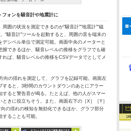
を計測可能
ノーム”ツール
トフォンを騒音計や地震計に
囲の状況を測定できるのが“騒音計”“地震計”“磁
ルだ。“騒音計”ツールを起動すると、周囲の音を端末の
をデシベル単位で測定可能。画面中央のメーターと
把握できるほか、騒音レベルの推移をグラフでも確
すれば、騒音レベルの推移をCSVデータでとしてメ
3方向の揺れを測定して、グラフを記録可能。画面左
プすると、3秒間のカウントダウンのあとにアラー
知すると警告音が鳴る。たとえば、他の人がスマー
いときに役立ちそう。また、画面右下の［X］［Y］
方向の揺れの検知を無効化できるほか、グラフ部分
信することも可能。
1