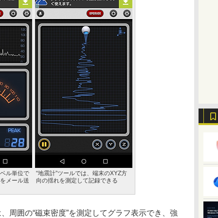
ベル単位で
“地震計”ツールでは、端末のXYZ方
をメール送
向の揺れを測定して記録できる
、周囲の“磁束密度”を測定してグラフ表示でき、強