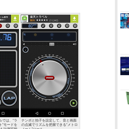
ルでは、“ラ
テンポと拍子を設定して、音と画面
ト”モードを
の点滅でリズムを把握できる“メトロ