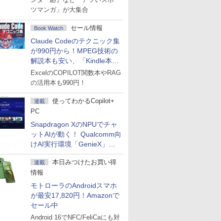
ツマンガ」が大集合
セール情報
Book Watch
Claude Codeのテクニック集
が990円から！MPEG技術の
解説本も安い、「Kindle本サ
マーセール」第2弾開始！
ExcelのCOPILOT関数本やRAG
の活用本も990円！
使ってわかるCopilot+
連載
PC
Snapdragon XのNPUでチャ
ットAIが動く！ Qualcomm向
けAI実行環境「GenieX」を
試してみた
本日みつけたお買い得
連載
情報
モトローラのAndroidスマホ
が最安17,820円！Amazonで
セール中
Android 16でNFC/FeliCaにも対