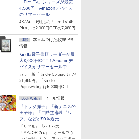
「Fire TV」シリーズが最安
4,980円！Amazonデバイス
のサマーセール
4K/Wi-Fi 6対応の「Fire TV 4K
Plus」は2,000円OFFの7,980円
本日みつけたお買い得
連載
情報
Kindle電子書籍リーダーが最
大8,000円OFF！Amazonデ
バイスがサマーセール中
カラー版「Kindle Colorsoft」が
31,980円。「Kindle
Paperwhite」は5,000円OFF
セール情報
Book Watch
『ドッジ弾子』『新テニスの
王子様』『二階堂地獄ゴル
フ』などが50％還元！
Amazonマンガ週末セール
『リアル』『ハナバス』
『MAJOR 2nd』『オールラウ
ンダー廻』など「アツいスポー