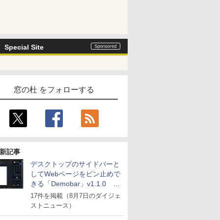
Special Site
窓の杜 をフォローする
新記事
デスクトップのサイドバーと
してWebページをピン止めで
きる「Demobar」v1.1.0 ほ
か
17件を掲載（8月7日のダイジェ
ストニュース）