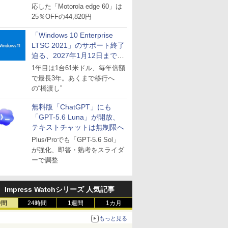
応した「Motorola edge 60」は
25％OFFの44,820円
「Windows 10 Enterprise
LTSC 2021」のサポート終了
迫る、2027年1月12日まで
～ESUは9月1日から販売
1年目は1台61米ドル、毎年倍額
で最長3年。あくまで移行へ
の“橋渡し”
無料版「ChatGPT」にも
「GPT-5.6 Luna」が開放、
テキストチャットは無制限へ
Plus/Proでも「GPT-5.6 Sol」
が強化、即答・熟考をスライダ
ーで調整
Impress Watchシリーズ 人気記事
時間
24時間
1週間
1カ月
もっと見る