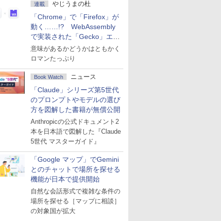
やじうまの杜
連載
「Chrome」で「Firefox」が
動く……!? WebAssembly
で実装された「Gecko」エン
ジン
意味があるかどうかはともかく
ロマンたっぷり
ニュース
Book Watch
「Claude」シリーズ第5世代
のプロンプトやモデルの選び
方を図解した書籍が無償公開
Anthropicの公式ドキュメント2
本を日本語で図解した『Claude
5世代 マスターガイド』
「Google マップ」でGemini
とのチャットで場所を探せる
機能が日本で提供開始
自然な会話形式で複雑な条件の
場所を探せる［マップに相談］
の対象国が拡大