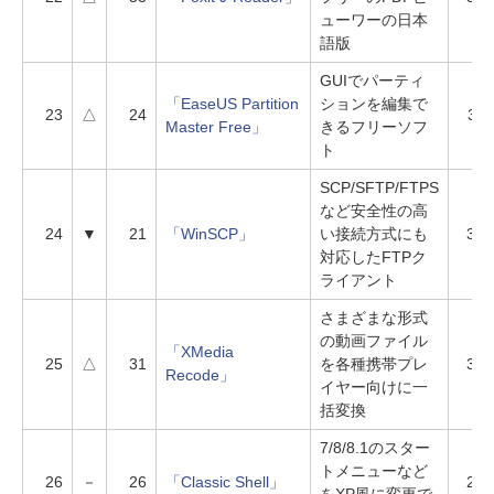
ューワーの日本
語版
GUIでパーティ
「EaseUS Partition
ションを編集で
23
△
24
331
Master Free」
きるフリーソフ
ト
SCP/SFTP/FTPS
など安全性の高
24
▼
21
「WinSCP」
い接続方式にも
324
対応したFTPク
ライアント
さまざまな形式
の動画ファイル
「XMedia
25
△
31
を各種携帯プレ
308
Recode」
イヤー向けに一
括変換
7/8/8.1のスター
トメニューなど
26
－
26
「Classic Shell」
272