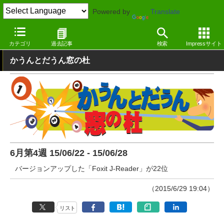
Powered by
Translate
窓の杜
その他の話題
トピック
その他
カテゴリ
過去記事
検索
Impressサイト
かうんとだうん窓の杜
6月第4週 15/06/22 - 15/06/28
バージョンアップした「Foxit J-Reader」が22位
（2015/6/29 19:04）
リスト