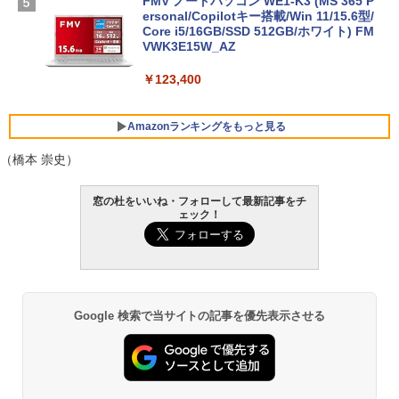
FMV ノートパソコン WE1-K3 (MS 365 P
ersonal/Copilotキー搭載/Win 11/15.6型/
Core i5/16GB/SSD 512GB/ホワイト) FM
VWK3E15W_AZ
￥123,400
Amazonランキングをもっと見る
（橋本 崇史）
Robloxギフトカード - 800 Robux 【限
生成AIパスポート公式テキスト 第４版
Amazon Kindle Paperwhite (16GB) 7イ
窓の杜をいいね・フォローして最新記事をチ
定バーチャルアイテムを含む】 【オンラ
ンチディスプレイ、色調調節ライト、12
ェック！
インゲームコード】 ロブロックス | オン
週間持続バッテリー、広告なし、ブラッ
￥1,766
ラインコード版
ク
￥1,300
￥27,980
AIイラスト表現辞典: 思い通りの絵を引き
Google 検索で当サイトの記事を優先表示させる
出す プロンプトの言葉 AI画像生成シリー
Microsoft Office Home & Business 202
Amazon Kindle - 目に優しい、かさばら
ズ (はぴーイラストLabo)
4(最新 永続版)|オンラインコード版|Wind
ない、大きな画面で読みやすい、6週間持
ows11、10/mac対応|PC2台
続バッテリー、6インチディスプレイ電子
書籍リーダー、ブラック、16GB、広告な
￥480
し
￥39,582