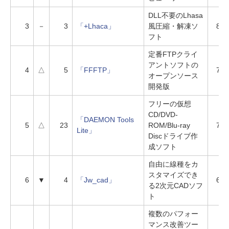
DLL不要のLhasa
3
－
3
「+Lhaca」
風圧縮・解凍ソ
831
フト
定番FTPクライ
アントソフトの
4
△
5
「FFFTP」
790
オープンソース
開発版
フリーの仮想
CD/DVD-
「DAEMON Tools
5
△
23
ROM/Blu-ray
724
Lite」
Discドライブ作
成ソフト
自由に線種をカ
スタマイズでき
6
▼
4
「Jw_cad」
637
る2次元CADソフ
ト
複数のパフォー
マンス改善ツー