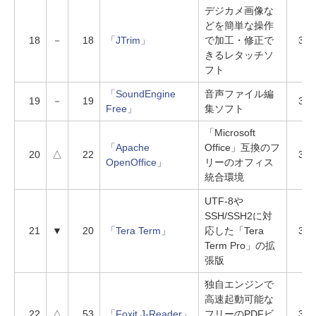
デジカメ画像な
どを簡単な操作
18
－
18
「JTrim」
で加工・修正で
393
きるレタッチソ
フト
「SoundEngine
音声ファイル編
19
－
19
383
Free」
集ソフト
「Microsoft
「Apache
Office」互換のフ
20
△
22
376
OpenOffice」
リーのオフィス
統合環境
UTF-8や
SSH/SSH2に対
21
▼
20
「Tera Term」
応した「Tera
368
Term Pro」の拡
張版
独自エンジンで
高速起動可能な
22
△
53
「Foxit J-Reader」
フリーのPDFビ
335