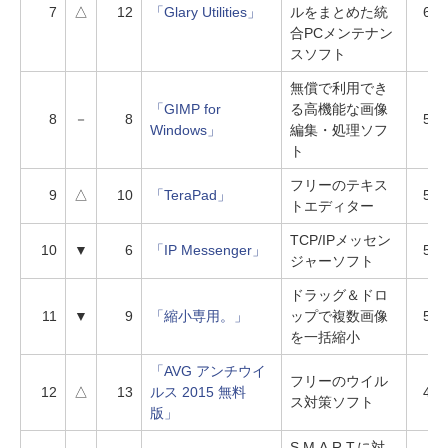
7
△
12
「Glary Utilities」
ルをまとめた統
619
合PCメンテナン
スソフト
無償で利用でき
「GIMP for
る高機能な画像
8
－
8
558
Windows」
編集・処理ソフ
ト
フリーのテキス
9
△
10
「TeraPad」
530
トエディター
TCP/IPメッセン
10
▼
6
「IP Messenger」
529
ジャーソフト
ドラッグ＆ドロ
11
▼
9
「縮小専用。」
ップで複数画像
517
を一括縮小
「AVG アンチウイ
フリーのウイル
12
△
13
ルス 2015 無料
498
ス対策ソフト
版」
S.M.A.R.T.に対