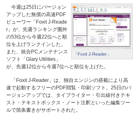
今週は25日にバージョン
アップした無償の高速PDF
ビューワー「Foxit J-Reade
r」が、先週ランキング圏外
の53位から今週22位へと順
位を上げランクインした。
また、統合PCメンテナンス
「Foxit J-Reader」
ソフト「Glary Utilities」
が、先週12位から今週7位へと順位を上げた。
「Foxit J-Reader」は、独自エンジンの搭載により高
速で起動するフリーのPDF閲覧・印刷ソフト。25日のバ
ージョンアップでは、タイプライター・引出線付きテキ
スト・テキストボックス・ノート注釈といった編集ツー
ルで箇条書きがサポートされた。