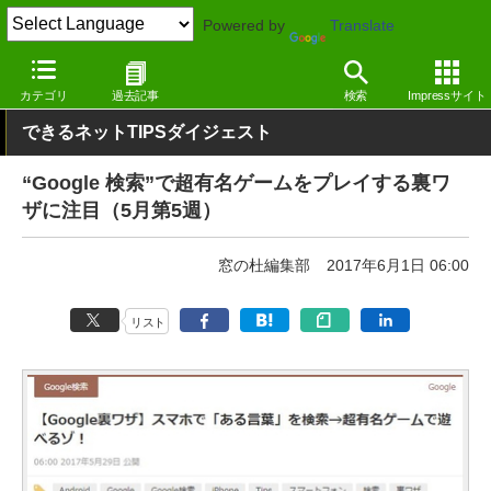
Powered by
Translate
窓の杜
その他の話題
トピック
その他
カテゴリ
過去記事
検索
Impressサイト
できるネットTIPSダイジェスト
“Google 検索”で超有名ゲームをプレイする裏ワ
ザに注目（5月第5週）
窓の杜編集部
2017年6月1日 06:00
リスト