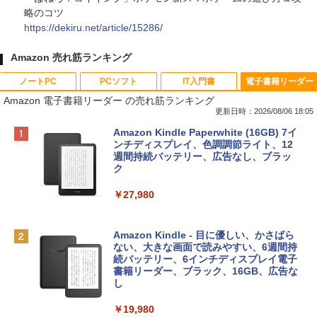
略のコツ
https://dekiru.net/article/15286/
Amazon 売れ筋ランキング
ノートPC
PCソフト
IT入門書
電子書籍リーダー
Amazon 電子書籍リーダー の売れ筋ランキング
更新日時：2026/08/06 18:05
Apple 2026 MacBook Neo A18 Proチッ
Robloxギフトカード - 800 Robux 【限
生成AIパスポート公式テキスト 第４版
Amazon Kindle Paperwhite (16GB) 7イ
プ搭載13インチノートブック：AIとAppl
定バーチャルアイテムを含む】 【オンラ
ンチディスプレイ、色調調節ライト、12
e Intelligenceのために設計、Liquid Ret
インゲームコード】 ロブロックス | オン
週間持続バッテリー、広告なし、ブラッ
￥1,766
inaディスプレイ、8GBユニファイドメモ
ラインコード版
ク
リ、512GB SSDストレージ、1080p Fac
eTime HDカメラ、Touch ID - インディ
￥1,300
￥27,980
ゴ
AIイラスト表現辞典: 思い通りの絵を引き
￥137,800
出す プロンプトの言葉 AI画像生成シリー
Microsoft Office Home & Business 202
Amazon Kindle - 目に優しい、かさばら
ズ (はぴーイラストLabo)
4(最新 永続版)|オンラインコード版|Wind
ない、大きな画面で読みやすい、6週間持
ows11、10/mac対応|PC2台
続バッテリー、6インチディスプレイ電子
tomtoc 360°保護 15.6 16インチ パソコ
書籍リーダー、ブラック、16GB、広告な
￥480
ンケース Dell NEC Lavie ASUS HP dyna
し
￥39,582
book Lenovo対応
￥19,980
ClaudeCode いちばんやさしい 教科書: