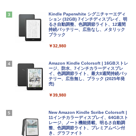
￥2,952
非エンジニア 初心者 素人 でも安心 使い
Robloxギフトカード - 2,000 Robux 【限
方 マニュアル AI副業にもコンテンツ作成
定バーチャルアイテムを含む】 【オンラ
にもKindle出版にも！ 非エンジニアのた
インゲームコード】 ロブロックス | オン
Kindle Paperwhite シグニチャーエディ
めのAIコーディング入門シリーズ
Apple 2026 MacBook Air M5チップ搭載
ラインコード版
ション (32GB) 7インチディスプレイ、明
13インチノートブック：AIとApple Intell
るさ自動調整、色調調節ライト、12週間
igence、13.6インチLiquid Retinaディ
持続バッテリー、広告なし、メタリック
￥99
￥3,200
スプレイ、24GBユニファイドメモリ、1
ブラック
TB SSDストレージ、12MPセンターフレ
ームカメラ、日本語キーボード、Touch I
￥32,980
FM TOWNS ハイパー・カタログ: 本体ハ
Robloxギフトカード - 1000 Robux 【限
D - ミッドナイト
ードウェア・市販ソフトウェアのパーフ
定バーチャルアイテムを含む】 【オンラ
ェクトリストと最新エミュレータ紹介
インゲームコード】 ロブロックス |オン
￥314,800
ラインコード版
Amazon Kindle Colorsoft | 16GBストレ
ージ、防水、7インチカラーディスプレ
￥1,600
イ、色調調節ライト、最大8週間持続バッ
￥1,600
【Amazon.co.jp限定】 HP ノートパソコ
テリー、広告無し、ブラック (2025年発
ン 15-fd 15.6インチ 16GBメモリ 512GB
売)
1冊ですべて身につくHTML & CSSとWe
SSD インテル Core 5
bデザイン入門講座［第2版］
Microsoft Office Home 2024(最新 永続
￥39,980
版)|オンラインコード版|Windows11、1
￥129,800
0/mac対応|PC2台
￥2,326
New Amazon Kindle Scribe Colorsoft |
￥37,224
FMV ノートパソコン WE1-K3 (MS 365 P
11インチカラーディスプレイ、64GBスト
ersonal/Copilotキー搭載/Win 11/15.6型/
レージ、ノート機能搭載、明るさ自動調
Core i5/16GB/SSD 512GB/ホワイト) FM
整、色調調節ライト、プレミアムペン付
VWK3E15W_AZ
き、グラファイト