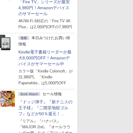
「Fire TV」シリーズが最安
4,980円！Amazonデバイス
のサマーセール
4K/Wi-Fi 6対応の「Fire TV 4K
Plus」は2,000円OFFの7,980円
本日みつけたお買い得
連載
情報
amingTemplates /t REG_SZ /v CopyNameTemplate 
Kindle電子書籍リーダーが最
大8,000円OFF！Amazonデ
バイスがサマーセール中
カラー版「Kindle Colorsoft」が
31,980円。「Kindle
Paperwhite」は5,000円OFF
セール情報
Book Watch
『ドッジ弾子』『新テニスの
王子様』『二階堂地獄ゴル
フ』などが50％還元！
Amazonマンガ週末セール
『リアル』『ハナバス』
『MAJOR 2nd』『オールラウ
ンダー廻』など「アツいスポー