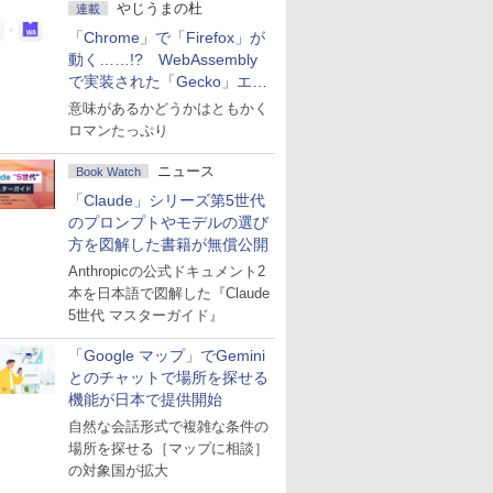
やじうまの杜
連載
「Chrome」で「Firefox」が
動く……!? WebAssembly
で実装された「Gecko」エン
ジン
意味があるかどうかはともかく
ロマンたっぷり
ニュース
Book Watch
「Claude」シリーズ第5世代
のプロンプトやモデルの選び
方を図解した書籍が無償公開
Anthropicの公式ドキュメント2
本を日本語で図解した『Claude
5世代 マスターガイド』
「Google マップ」でGemini
とのチャットで場所を探せる
機能が日本で提供開始
自然な会話形式で複雑な条件の
場所を探せる［マップに相談］
の対象国が拡大