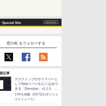
Special Site
窓の杜 をフォローする
新記事
デスクトップのサイドバーと
してWebページをピン止めで
きる「Demobar」v1.1.0 ほ
か
17件を掲載（8月7日のダイジェ
ストニュース）