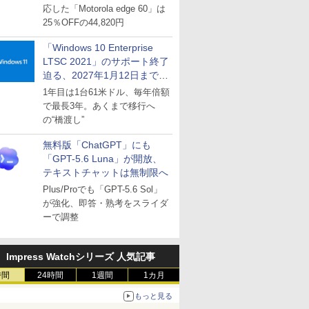
応した「Motorola edge 60」は
25％OFFの44,820円
r\NamingTemplates /v CopyNameTemplate /f
「Windows 10 Enterprise
LTSC 2021」のサポート終了
迫る、2027年1月12日まで
～ESUは9月1日から販売
1年目は1台61米ドル、毎年倍額
で最長3年。あくまで移行へ
の“橋渡し”
無料版「ChatGPT」にも
「GPT-5.6 Luna」が開放、
テキストチャットは無制限へ
Plus/Proでも「GPT-5.6 Sol」
が強化、即答・熟考をスライダ
ーで調整
Impress Watchシリーズ 人気記事
時間
24時間
1週間
1カ月
もっと見る