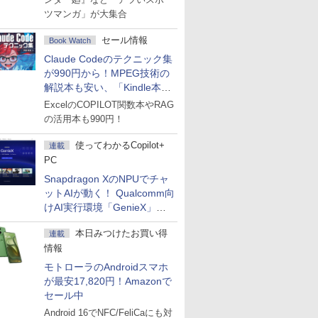
ツマンガ」が大集合
セール情報
Book Watch
Claude Codeのテクニック集
が990円から！MPEG技術の
解説本も安い、「Kindle本サ
マーセール」第2弾開始！
ExcelのCOPILOT関数本やRAG
の活用本も990円！
使ってわかるCopilot+
連載
PC
Snapdragon XのNPUでチャ
ットAIが動く！ Qualcomm向
けAI実行環境「GenieX」を
試してみた
本日みつけたお買い得
連載
情報
モトローラのAndroidスマホ
が最安17,820円！Amazonで
セール中
Android 16でNFC/FeliCaにも対