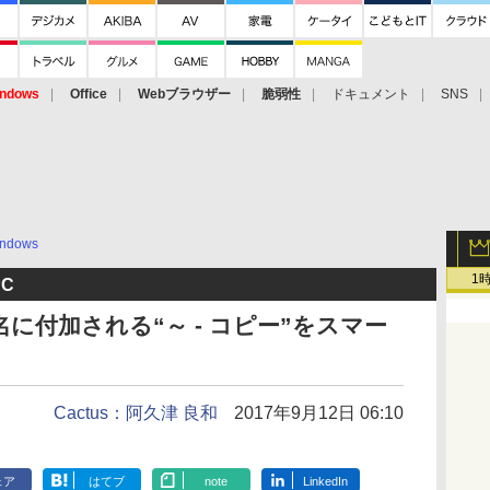
ndows
Office
Webブラウザー
脆弱性
ドキュメント
SNS
ndows
1
PC
に付加される“～ - コピー”をスマー
Cactus：阿久津 良和
2017年9月12日 06:10
ェア
はてブ
note
LinkedIn