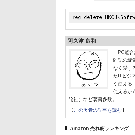
reg delete HKCU\Soft
阿久津 良和
PC総合誌
雑誌の編集
なく愛す
たITビ
ぐ使えるU
使えるかん
論社）など著書多数。
【
この著者の記事を読む
】
Amazon 売れ筋ランキング