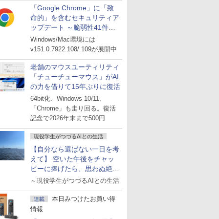
「Google Chrome」に「致
命的」を含むセキュリティア
ップデート ～脆弱性41件に
対処
Windows/Mac環境には
v151.0.7922.108/.109が展開中
amingTemplates /t REG_SZ /v CopyNameTemplate 
老舗のマウスユーティリティ
「チューチューマウス」がAI
の力を借りて15年ぶりに復活
64bit化、Windows 10/11、
「Chrome」も走り回る。復活
記念で2026年末まで500円
現役学生がつづるAIとの生活
【自分なら選ばない一日を考
えて】 空いた午後をチャッ
ピーに捧げたら、思わぬ絶景
に出会った話
～現役学生がつづるAIとの生活
本日みつけたお買い得
連載
情報