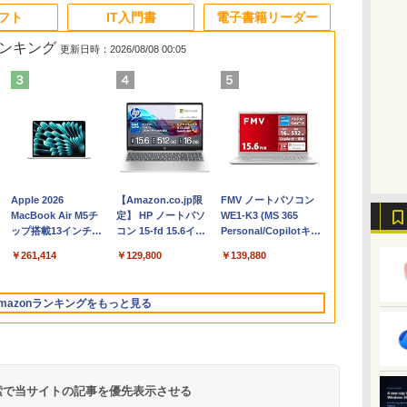
ソフト
IT入門書
電子書籍リーダー
ランキング
更新日時：2026/08/08 00:05
Apple 2026
【Amazon.co.jp限
FMV ノートパソコン
コ
MacBook Air M5チ
定】 HP ノートパソ
WE1-K3 (MS 365
ップ搭載13インチノ
コン 15-fd 15.6イン
Personal/Copilotキー
ートブック：AIと
チ 16GBメモリ
搭載/Win 11/15.6
￥261,414
￥129,800
￥139,880
Apple Intelligence、
512GB SSD インテ
型/Core i5/16GB/SSD
13.6インチLiquid
ル Core 5
512GB/ホワイト)
Retinaディスプレ
FMVWK3E15W_AZ
mazonランキングをもっと見る
イ、16GBユニファイ
ドメモリ、1TB SSD
ストレージ、12MPセ
ンターフレームカメ
ラ、日本語キーボー
ド、Touch ID - シル
 検索で当サイトの記事を優先表示させる
バー