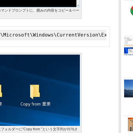
コマンドプロンプトに、囲みの内容をコピー＆ペー
e\Microsoft\Windows\CurrentVersion\Explorer\N
ォルダーに“Copy from ”という文字列が付与さ