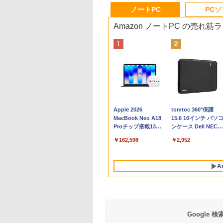
ノートPC
PC
Amazon ノートPC の売れ筋
Apple 2026
tomtoc 360°保護
MacBook Neo A18
15.6 16インチ パソ
Proチップ搭載13イ
ンケース Dell NEC
ンチノートブック：
Lavie ASUS HP
￥162,598
￥2,952
AIとApple
dynabook Lenovo
Intelligence、Liquid
対応
Retinaディスプレ
A
イ、8GBメモリ、
512GB SSD、1080p
FaceTime HDカメ
ラ、Touch ID - イン
ディゴ + 3年延長
AppleCare+ for 13イ
Google
ンチMacBook