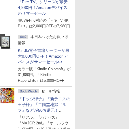
「Fire TV」シリーズが最安
4,980円！Amazonデバイス
のサマーセール
4K/Wi-Fi 6対応の「Fire TV 4K
Plus」は2,000円OFFの7,980円
本日みつけたお買い得
連載
情報
Kindle電子書籍リーダーが最
大8,000円OFF！Amazonデ
バイスがサマーセール中
カラー版「Kindle Colorsoft」が
31,980円。「Kindle
Paperwhite」は5,000円OFF
セール情報
Book Watch
『ドッジ弾子』『新テニスの
王子様』『二階堂地獄ゴル
フ』などが50％還元！
Amazonマンガ週末セール
『リアル』『ハナバス』
『MAJOR 2nd』『オールラウ
ンダー廻』など「アツいスポー