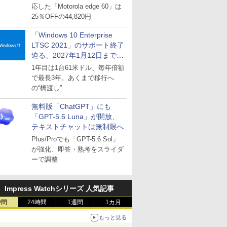
応した「Motorola edge 60」は
25％OFFの44,820円
「Windows 10 Enterprise
LTSC 2021」のサポート終了
迫る、2027年1月12日まで
～ESUは9月1日から販売
1年目は1台61米ドル、毎年倍額
で最長3年。あくまで移行へ
の“橋渡し”
無料版「ChatGPT」にも
「GPT-5.6 Luna」が開放、
テキストチャットは無制限へ
Plus/Proでも「GPT-5.6 Sol」
が強化、即答・熟考をスライダ
ーで調整
Impress Watchシリーズ 人気記事
時間
24時間
1週間
1カ月
もっと見る