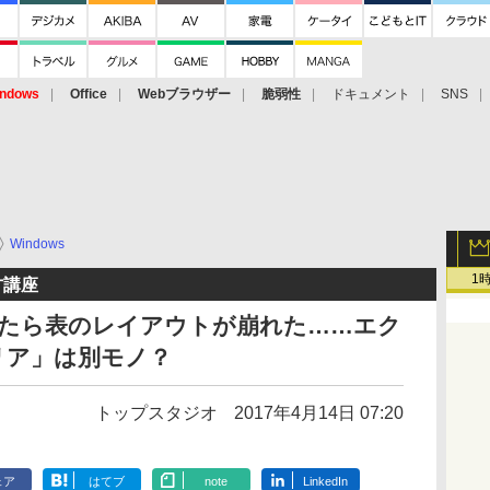
ndows
Office
Webブラウザー
脆弱性
ドキュメント
SNS
Windows
1
方講座
除したら表のレイアウトが崩れた……エク
リア」は別モノ？
トップスタジオ
2017年4月14日 07:20
ェア
はてブ
note
LinkedIn