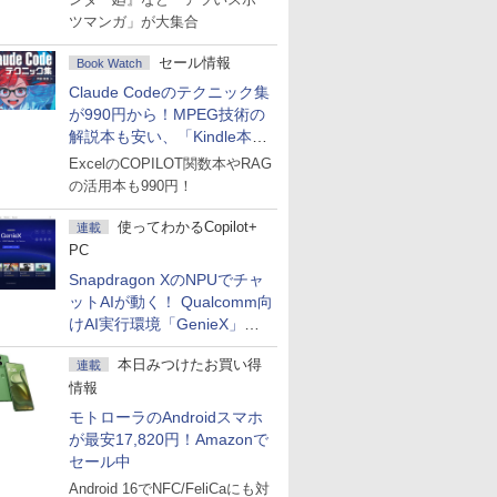
ツマンガ」が大集合
セール情報
Book Watch
Claude Codeのテクニック集
が990円から！MPEG技術の
解説本も安い、「Kindle本サ
マーセール」第2弾開始！
ExcelのCOPILOT関数本やRAG
の活用本も990円！
使ってわかるCopilot+
連載
PC
Snapdragon XのNPUでチャ
ットAIが動く！ Qualcomm向
けAI実行環境「GenieX」を
試してみた
本日みつけたお買い得
連載
情報
モトローラのAndroidスマホ
が最安17,820円！Amazonで
セール中
Android 16でNFC/FeliCaにも対