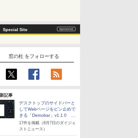
Special Site
窓の杜 をフォローする
新記事
デスクトップのサイドバーと
してWebページをピン止めで
きる「Demobar」v1.1.0 ほ
か
17件を掲載（8月7日のダイジェ
ストニュース）