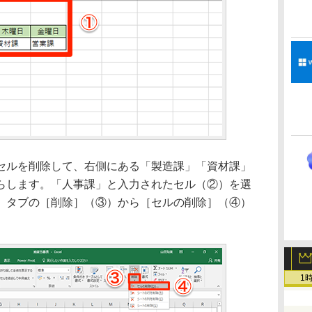
ルを削除して、右側にある「製造課」「資材課」
らします。「人事課」と入力されたセル（②）を選
］タブの［削除］（③）から［セルの削除］（④）
1