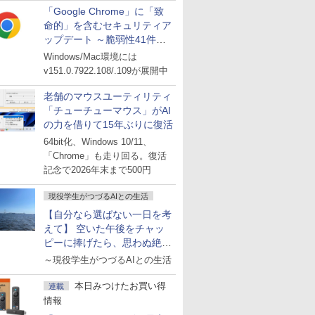
「Google Chrome」に「致
命的」を含むセキュリティア
ップデート ～脆弱性41件に
対処
Windows/Mac環境には
v151.0.7922.108/.109が展開中
老舗のマウスユーティリティ
「チューチューマウス」がAI
の力を借りて15年ぶりに復活
64bit化、Windows 10/11、
「Chrome」も走り回る。復活
記念で2026年末まで500円
現役学生がつづるAIとの生活
【自分なら選ばない一日を考
えて】 空いた午後をチャッ
ピーに捧げたら、思わぬ絶景
に出会った話
～現役学生がつづるAIとの生活
本日みつけたお買い得
連載
情報