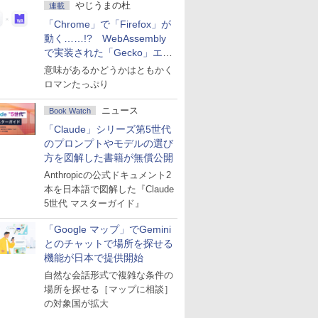
やじうまの杜
連載
「Chrome」で「Firefox」が
動く……!? WebAssembly
で実装された「Gecko」エン
ジン
意味があるかどうかはともかく
ロマンたっぷり
ニュース
Book Watch
「Claude」シリーズ第5世代
のプロンプトやモデルの選び
方を図解した書籍が無償公開
Anthropicの公式ドキュメント2
本を日本語で図解した『Claude
5世代 マスターガイド』
「Google マップ」でGemini
とのチャットで場所を探せる
機能が日本で提供開始
自然な会話形式で複雑な条件の
場所を探せる［マップに相談］
の対象国が拡大