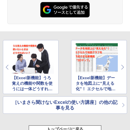
【Excel新機能】うろ
【Excel新機能】デー
覚えの機能や関数を使
タを地図上に“見える
うには一体どうすれ
化”！ エクセルで地図
ば？ エクセル時短テク
グラフを作成できる
で解決！
「3Dマップ」
［いまさら聞けないExcelの使い方講座］の他の記
事を見る
トップページに戻る