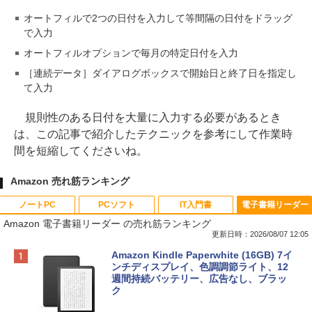
オートフィルで2つの日付を入力して等間隔の日付をドラッグ
で入力
オートフィルオプションで毎月の特定日付を入力
［連続データ］ダイアログボックスで開始日と終了日を指定し
て入力
規則性のある日付を大量に入力する必要があるとき
は、この記事で紹介したテクニックを参考にして作業時
間を短縮してくださいね。
Amazon 売れ筋ランキング
ノートPC
PCソフト
IT入門書
電子書籍リーダー
Amazon 電子書籍リーダー の売れ筋ランキング
更新日時：2026/08/07 12:05
Apple 2026 MacBook Neo A18 Proチッ
Robloxギフトカード - 800 Robux 【限
生成AIパスポート公式テキスト 第４版
Amazon Kindle Paperwhite (16GB) 7イ
プ搭載13インチノートブック：AIとAppl
定バーチャルアイテムを含む】 【オンラ
ンチディスプレイ、色調調節ライト、12
e Intelligence、Liquid Retinaディスプ
インゲームコード】 ロブロックス | オン
週間持続バッテリー、広告なし、ブラッ
￥1,766
レイ、8GBメモリ、512GB SSD、1080p
ラインコード版
ク
FaceTime HDカメラ、Touch ID - インデ