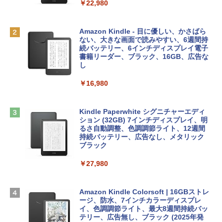
ィゴ + 3年延長 AppleCare+ for 13インチ
￥1,300
￥22,980
MacBook Neo(A18 Pro)|ダウンロード版
AIイラスト表現辞典: 思い通りの絵を引き
￥162,598
出す プロンプトの言葉 AI画像生成シリー
Microsoft Office Home & Business 202
Amazon Kindle - 目に優しい、かさばら
ズ (はぴーイラストLabo)
4(最新 永続版)|オンラインコード版|Wind
ない、大きな画面で読みやすい、6週間持
ows11、10/mac対応|PC2台
続バッテリー、6インチディスプレイ電子
tomtoc 360°保護 15.6 16インチ パソコ
書籍リーダー、ブラック、16GB、広告な
￥480
ンケース Dell NEC Lavie ASUS HP dyna
し
￥39,582
book Lenovo対応
￥16,980
ClaudeCode いちばんやさしい 教科書:
￥2,952
非エンジニア 初心者 素人 でも安心 使い
Robloxギフトカード - 2,000 Robux 【限
方 マニュアル AI副業にもコンテンツ作成
定バーチャルアイテムを含む】 【オンラ
にもKindle出版にも！ 非エンジニアのた
インゲームコード】 ロブロックス | オン
Kindle Paperwhite シグニチャーエディ
めのAIコーディング入門シリーズ
Apple 2026 MacBook Air M5チップ搭載
ラインコード版
ション (32GB) 7インチディスプレイ、明
13インチノートブック：AIとApple Intell
るさ自動調整、色調調節ライト、12週間
igence、13.6インチLiquid Retinaディ
持続バッテリー、広告なし、メタリック
￥99
￥3,200
スプレイ、24GBユニファイドメモリ、1
ブラック
TB SSDストレージ、12MPセンターフレ
ームカメラ、日本語キーボード、Touch I
￥27,980
1冊ですべて身につくHTML & CSSとWe
Robloxギフトカード - 1000 Robux 【限
D - ミッドナイト
bデザイン入門講座［第2版］
定バーチャルアイテムを含む】 【オンラ
インゲームコード】 ロブロックス |オン
￥298,901
ラインコード版
Amazon Kindle Colorsoft | 16GBストレ
￥2,326
ージ、防水、7インチカラーディスプレ
イ、色調調節ライト、最大8週間持続バッ
￥1,600
【Amazon.co.jp限定】 HP ノートパソコ
テリー、広告無し、ブラック (2025年発