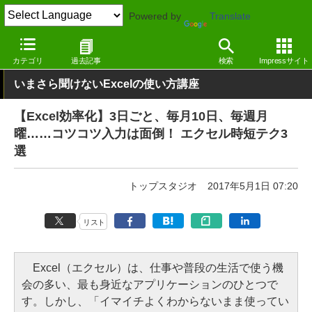
Powered by
Translate
窓の杜
オフィス・ドキュメント
オフィス
Windows
カテゴリ
過去記事
検索
Impressサイト
いまさら聞けないExcelの使い方講座
【Excel効率化】3日ごと、毎月10日、毎週月
曜……コツコツ入力は面倒！ エクセル時短テク3
選
トップスタジオ
2017年5月1日 07:20
リスト
Excel（エクセル）は、仕事や普段の生活で使う機
会の多い、最も身近なアプリケーションのひとつで
す。しかし、「イマイチよくわからないまま使ってい