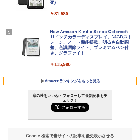
ン 15-fd 15.6インチ 16GBメモリ 512GB
売)
FM TOWNS ハイパー・カタログ: 本体ハ
SSD インテル Core 5
ードウェア・市販ソフトウェアのパーフ
Windows版 | Minecraft (マインクラフ
￥31,980
ェクトリストと最新エミュレータ紹介
ト): Java & Bedrock Edition | オンライ
￥129,800
ンコード版
￥1,600
New Amazon Kindle Scribe Colorsoft |
￥3,600
FMV ノートパソコン WE1-K3 (MS 365 P
11インチカラーディスプレイ、64GBスト
ersonal/Copilotキー搭載/Win 11/15.6型/
レージ、ノート機能搭載、明るさ自動調
Core i5/16GB/SSD 512GB/ホワイト) FM
整、色調調節ライト、プレミアムペン付
VWK3E15W_AZ
き、グラファイト
￥139,880
￥115,980
Amazonランキングをもっと見る
窓の杜をいいね・フォローして最新記事をチ
ェック！
Google 検索で当サイトの記事を優先表示させる