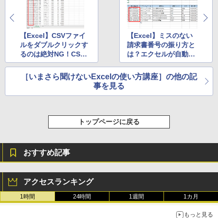
にもKindle出版にも！ 非エンジニアのた
定バーチャルアイテムを含む】 【オンラ
めのAIコーディング入門シリーズ
インゲームコード】 ロブロックス | オン
Amazon Kindle Paperwhite (16GB) 7イ
ラインコード版
ンチディスプレイ、色調調節ライト、12
￥99
週間持続バッテリー、広告なし、ブラッ
ク
【Excel】CSVファイ
【Excel】ミスのない
￥3,200
ルをダブルクリックす
請求書番号の振り方と
￥22,980
るのは絶対NG！CSV
は？エクセルが自動入
AIイラスト表現辞典: 思い通りの絵を引き
出す プロンプトの言葉 AI画像生成シリー
ファイルはPower Que
力してくれる請求書を
Microsoft Office Home & Business 202
ズ (はぴーイラストLabo)
ryで取り込みましょう
作る方法
4(最新 永続版)|オンラインコード版|Wind
［いまさら聞けないExcelの使い方講座］の他の記
ows11、10/mac対応|PC2台
Amazon Kindle Colorsoft | 16GBストレ
事を見る
￥480
ージ、防水、7インチカラーディスプレ
イ、色調調節ライト、最大8週間持続バッ
￥39,582
テリー、広告無し、ブラック (2025年発
売)
FM TOWNS ハイパー・カタログ: 本体ハ
トップページに戻る
ードウェア・市販ソフトウェアのパーフ
Windows版 | Minecraft (マインクラフ
￥31,980
ェクトリストと最新エミュレータ紹介
ト): Java & Bedrock Edition | オンライ
ンコード版
￥1,600
おすすめ記事
New Amazon Kindle Scribe Colorsoft |
￥3,600
11インチカラーディスプレイ、64GBスト
レージ、ノート機能搭載、明るさ自動調
アクセスランキング
整、色調調節ライト、プレミアムペン付
き、グラファイト
1時間
24時間
1週間
1カ月
￥115,980
もっと見る