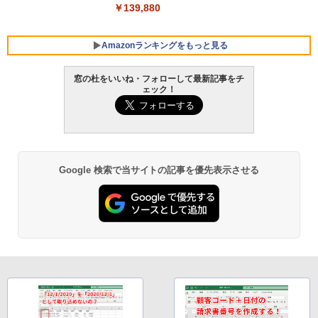
￥139,880
Amazonランキングをもっと見る
窓の杜をいいね・フォローして最新記事をチ
ェック！
Robloxギフトカード - 800 Robux 【限
生成AIパスポート公式テキスト 第４版
Amazon Kindle - 目に優しい、かさばら
定バーチャルアイテムを含む】 【オンラ
ない、大きな画面で読みやすい、6週間持
インゲームコード】 ロブロックス | オン
続バッテリー、6インチディスプレイ電子
￥1,766
ラインコード版
書籍リーダー、マッチャ、16GB、広告な
し
￥1,300
Google 検索で当サイトの記事を優先表示させる
￥16,980
1冊ですべて身につくHTML & CSSとWe
bデザイン入門講座［第2版］
Robloxギフトカード - 1000 Robux 【限
定バーチャルアイテムを含む】 【オンラ
Kindle Paperwhite シグニチャーエディ
インゲームコード】 ロブロックス |オン
ション (32GB) 7インチディスプレイ、明
￥1,292
ラインコード版
るさ自動調整、色調調節ライト、12週間
持続バッテリー、広告なし、メタリック
ブラック
￥1,600
ClaudeCode いちばんやさしい 教科書:
￥27,980
非エンジニア 初心者 素人 でも安心 使い
方 マニュアル AI副業にもコンテンツ作成
Robloxギフトカード - 2,000 Robux 【限