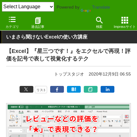
Powered by
Translate
窓の杜
オフィス・ドキュメント
オフィス
Windows
カテゴリ
過去記事
検索
Impressサイト
いまさら聞けないExcelの使い方講座
【Excel】『星三つです！』をエクセルで再現！評
価を記号で表して視覚化するテク
トップスタジオ
2020年12月9日 06:55
リスト