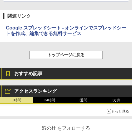
イ、色調調節ライト、最大8週間持続バッ
テリー、広告無し、ブラック (2025年発
売)
関連リンク
￥31,980
Google スプレッドシート - オンラインでスプレッドシー
トを作成、編集できる無料サービス
New Amazon Kindle Scribe Colorsoft |
11インチカラーディスプレイ、64GBスト
レージ、ノート機能搭載、明るさ自動調
トップページに戻る
整、色調調節ライト、プレミアムペン付
き、グラファイト
￥115,980
おすすめ記事
アクセスランキング
1時間
24時間
1週間
1カ月
もっと見る
窓の杜 をフォローする