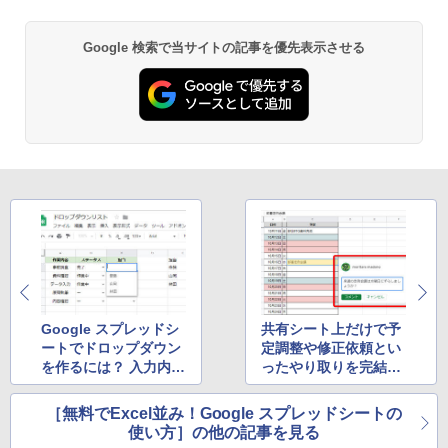
書籍リーダー、マッチャ、16GB、広告な
し
Google 検索で当サイトの記事を優先表示させる
￥16,980
Kindle Paperwhite シグニチャーエディ
ション (32GB) 7インチディスプレイ、明
るさ自動調整、色調調節ライト、12週間
持続バッテリー、広告なし、メタリック
ブラック
￥27,980
Amazon Kindle Paperwhite (16GB) 7イ
ンチディスプレイ、色調調節ライト、12
週間持続バッテリー、広告なし、ブラッ
ク
Google スプレッドシ
共有シート上だけで予
ートでドロップダウン
定調整や修正依頼とい
￥22,980
を作るには？ 入力内容
ったやり取りを完結！
をリストから選択させ
スプシのコメント機能
てミスを軽減
を使いこなす
［無料でExcel並み！Google スプレッドシートの
Amazon Kindle Colorsoft | 16GBストレ
使い方］の他の記事を見る
ージ、防水、7インチカラーディスプレ