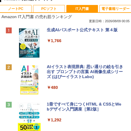
ノートPC
PCソフト
IT入門書
電子書籍リーダー
Amazon IT入門書 の売れ筋ランキング
更新日時：2026/08/09 00:05
Apple 2026 MacBook Neo A18 Proチッ
Robloxギフトカード - 800 Robux 【限
生成AIパスポート公式テキスト 第４版
プ搭載13インチノートブック：AIとAppl
定バーチャルアイテムを含む】 【オンラ
e Intelligenceのために設計、Liquid Ret
インゲームコード】 ロブロックス | オン
￥1,766
inaディスプレイ、8GBユニファイドメモ
ラインコード版
リ、512GB SSDストレージ、1080p Fac
eTime HDカメラ、Touch ID - インディ
￥1,300
ゴ
AIイラスト表現辞典: 思い通りの絵を引き
￥137,800
出す プロンプトの言葉 AI画像生成シリー
Robloxギフトカード - 1000 Robux 【限
ズ (はぴーイラストLabo)
定バーチャルアイテムを含む】 【オンラ
インゲームコード】 ロブロックス |オン
tomtoc 360°保護 15.6 16インチ パソコ
ラインコード版
￥480
ンケース Dell NEC Lavie ASUS HP dyna
book Lenovo対応
￥1,600
1冊ですべて身につくHTML & CSSとWe
￥2,952
bデザイン入門講座［第2版］
Microsoft Office Home & Business 202
4(最新 永続版)|オンラインコード版|Wind
￥1,292
Apple 2026 MacBook Air M5チップ搭載
ows11、10/mac対応|PC2台
13インチノートブック：AIとApple Intell