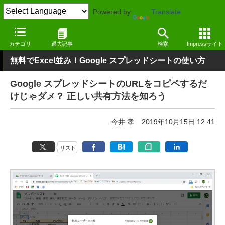
Powered by
Translate
窓の杜
オフィス・ドキュメント
オフィス
Webサービス
カテゴリ
過去記事
検索
Impressサイト
無料でExcel並み！Google スプレッドシートの使い方
Google スプレッドシートのURLをコピペするだ
けじゃダメ？ 正しい共有方法を知ろう
今井 孝
2019年10月15日 12:41
リスト