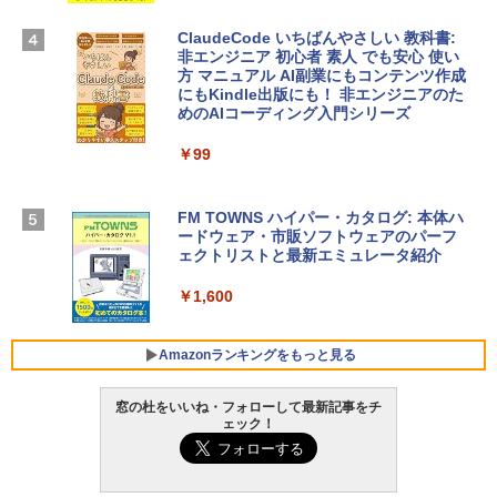
igence、13.6インチLiquid Retinaディ
￥39,582
スプレイ、16GBユニファイドメモリ、51
ClaudeCode いちばんやさしい 教科書:
2GB SSDストレージ、12MPセンターフ
非エンジニア 初心者 素人 でも安心 使い
レームカメラ、日本語キーボード、Touc
方 マニュアル AI副業にもコンテンツ作成
Robloxギフトカード - 2,000 Robux 【限
h ID - ミッドナイト
にもKindle出版にも！ 非エンジニアのた
定バーチャルアイテムを含む】 【オンラ
めのAIコーディング入門シリーズ
インゲームコード】 ロブロックス | オン
￥224,800
ラインコード版
￥99
￥3,200
【Amazon.co.jp限定】 HP ノートパソコ
ン 15-fd 15.6インチ 16GBメモリ 512GB
FM TOWNS ハイパー・カタログ: 本体ハ
SSD インテル Core 5
ードウェア・市販ソフトウェアのパーフ
Windows版 | Minecraft (マインクラフ
ェクトリストと最新エミュレータ紹介
ト): Java & Bedrock Edition | オンライ
￥129,800
ンコード版
￥1,600
￥3,600
FMV ノートパソコン WE1-K3 (MS 365 P
ersonal/Copilotキー搭載/Win 11/15.6型/
Amazonランキングをもっと見る
Core i5/16GB/SSD 512GB/ホワイト) FM
VWK3E15W_AZ
窓の杜をいいね・フォローして最新記事をチ
ェック！
￥139,880
Amazon Kindle - 目に優しい、かさばら
ない、大きな画面で読みやすい、6週間持
続バッテリー、6インチディスプレイ電子