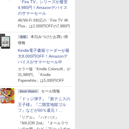
「Fire TV」シリーズが最安
4,980円！Amazonデバイス
のサマーセール
4K/Wi-Fi 6対応の「Fire TV 4K
Plus」は2,000円OFFの7,980円
本日みつけたお買い得
連載
情報
Kindle電子書籍リーダーが最
大8,000円OFF！Amazonデ
バイスがサマーセール中
カラー版「Kindle Colorsoft」が
31,980円。「Kindle
Paperwhite」は5,000円OFF
セール情報
Book Watch
『ドッジ弾子』『新テニスの
王子様』『二階堂地獄ゴル
フ』などが50％還元！
Amazonマンガ週末セール
『リアル』『ハナバス』
『MAJOR 2nd』『オールラウ
ンダー廻』など「アツいスポー