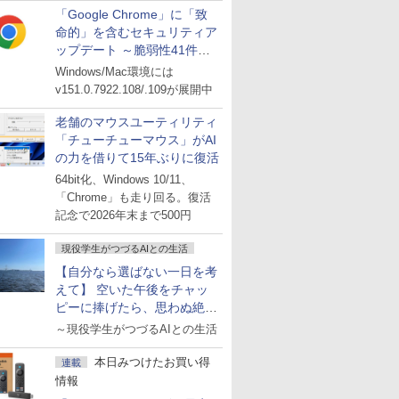
「Google Chrome」に「致
命的」を含むセキュリティア
ップデート ～脆弱性41件に
対処
Windows/Mac環境には
v151.0.7922.108/.109が展開中
老舗のマウスユーティリティ
「チューチューマウス」がAI
の力を借りて15年ぶりに復活
64bit化、Windows 10/11、
「Chrome」も走り回る。復活
記念で2026年末まで500円
現役学生がつづるAIとの生活
【自分なら選ばない一日を考
えて】 空いた午後をチャッ
ピーに捧げたら、思わぬ絶景
に出会った話
～現役学生がつづるAIとの生活
本日みつけたお買い得
連載
情報