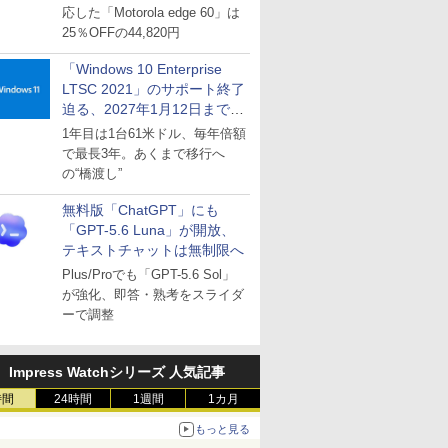
応した「Motorola edge 60」は
25％OFFの44,820円
「Windows 10 Enterprise
LTSC 2021」のサポート終了
迫る、2027年1月12日まで
～ESUは9月1日から販売
1年目は1台61米ドル、毎年倍額
で最長3年。あくまで移行へ
の“橋渡し”
無料版「ChatGPT」にも
「GPT-5.6 Luna」が開放、
テキストチャットは無制限へ
Plus/Proでも「GPT-5.6 Sol」
が強化、即答・熟考をスライダ
ーで調整
Impress Watchシリーズ 人気記事
時間
24時間
1週間
1カ月
もっと見る