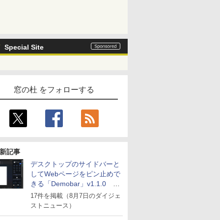
Special Site
窓の杜 をフォローする
新記事
デスクトップのサイドバーと
してWebページをピン止めで
きる「Demobar」v1.1.0 ほ
か
17件を掲載（8月7日のダイジェ
ストニュース）