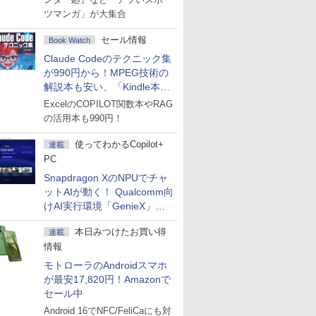
ツマンガ」が大集合
セール情報
Book Watch
Claude Codeのテクニック集
が990円から！MPEG技術の
解説本も安い、「Kindle本サ
マーセール」第2弾開始！
ExcelのCOPILOT関数本やRAG
の活用本も990円！
使ってわかるCopilot+
連載
PC
Snapdragon XのNPUでチャ
ットAIが動く！ Qualcomm向
けAI実行環境「GenieX」を
試してみた
本日みつけたお買い得
連載
情報
モトローラのAndroidスマホ
が最安17,820円！Amazonで
セール中
Android 16でNFC/FeliCaにも対