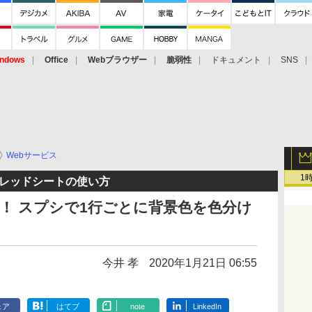
ndows
Office
Webブラウザー
脆弱性
ドキュメント
SNS
Webサービス
1
 スプレッドシートの使い方
！ スプシで1行ごとに背景色を色分け
今井 孝
2020年1月21日 06:55
ェア
はてブ
note
LinkedIn