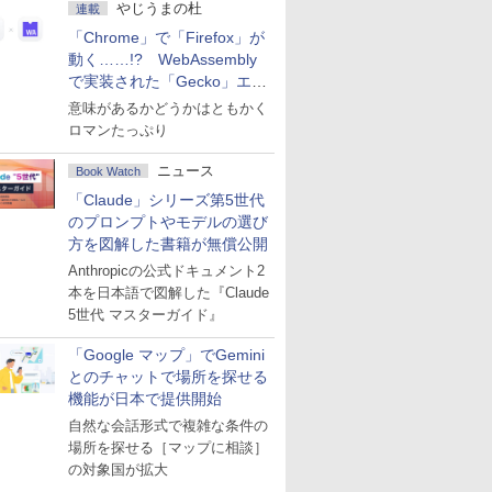
やじうまの杜
連載
「Chrome」で「Firefox」が
動く……!? WebAssembly
で実装された「Gecko」エン
ジン
意味があるかどうかはともかく
ロマンたっぷり
ニュース
Book Watch
「Claude」シリーズ第5世代
のプロンプトやモデルの選び
方を図解した書籍が無償公開
Anthropicの公式ドキュメント2
本を日本語で図解した『Claude
5世代 マスターガイド』
「Google マップ」でGemini
とのチャットで場所を探せる
機能が日本で提供開始
自然な会話形式で複雑な条件の
場所を探せる［マップに相談］
の対象国が拡大