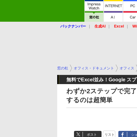
バックナンバー
生成AI
Excel
Wi
窓の杜
オフィス・ドキュメント
オフィス
無料でExcel並み！Google
わずか2ステップで完了
するのは超簡単
ポスト
リスト
シ