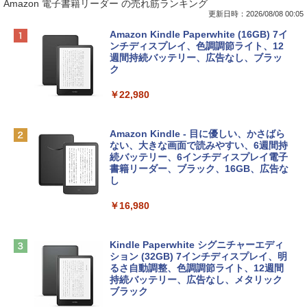
Amazon 電子書籍リーダー の売れ筋ランキング
更新日時：2026/08/08 00:05
Apple 2026 MacBook Neo A18 Proチッ
Robloxギフトカード - 800 Robux 【限
生成AIパスポート公式テキスト 第４版
Amazon Kindle Paperwhite (16GB) 7イ
プ搭載13インチノートブック：AIとAppl
定バーチャルアイテムを含む】 【オンラ
ンチディスプレイ、色調調節ライト、12
e Intelligence、Liquid Retinaディスプ
インゲームコード】 ロブロックス | オン
週間持続バッテリー、広告なし、ブラッ
￥1,766
レイ、8GBメモリ、512GB SSD、1080p
ラインコード版
ク
FaceTime HDカメラ、Touch ID - インデ
ィゴ + 3年延長 AppleCare+ for 13インチ
￥1,300
￥22,980
MacBook Neo(A18 Pro)|ダウンロード版
AIイラスト表現辞典: 思い通りの絵を引き
￥162,598
出す プロンプトの言葉 AI画像生成シリー
Robloxギフトカード - 1000 Robux 【限
Amazon Kindle - 目に優しい、かさばら
ズ (はぴーイラストLabo)
定バーチャルアイテムを含む】 【オンラ
ない、大きな画面で読みやすい、6週間持
インゲームコード】 ロブロックス |オン
続バッテリー、6インチディスプレイ電子
tomtoc 360°保護 15.6 16インチ パソコ
ラインコード版
書籍リーダー、ブラック、16GB、広告な
￥480
ンケース Dell NEC Lavie ASUS HP dyna
し
book Lenovo対応
￥1,600
￥16,980
ClaudeCode いちばんやさしい 教科書:
￥2,952
非エンジニア 初心者 素人 でも安心 使い
方 マニュアル AI副業にもコンテンツ作成
Microsoft Office Home & Business 202
にもKindle出版にも！ 非エンジニアのた
4(最新 永続版)|オンラインコード版|Wind
Kindle Paperwhite シグニチャーエディ
めのAIコーディング入門シリーズ
Apple 2026 MacBook Air M5チップ搭載
ows11、10/mac対応|PC2台
ション (32GB) 7インチディスプレイ、明
13インチノートブック：AIとApple Intell
るさ自動調整、色調調節ライト、12週間
igence、13.6インチLiquid Retinaディ
持続バッテリー、広告なし、メタリック
￥99
￥39,582
スプレイ、16GBユニファイドメモリ、1
ブラック
TB SSDストレージ、12MPセンターフレ