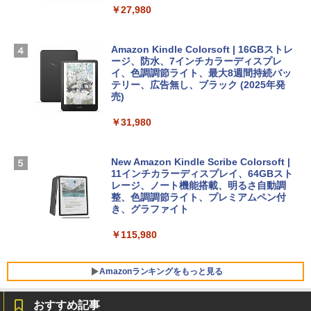
ームカメラ、日本語キーボード、Touch I
￥27,980
1冊ですべて身につくHTML & CSSとWe
Robloxギフトカード - 2,000 Robux 【限
D - シルバー
bデザイン入門講座［第2版］
定バーチャルアイテムを含む】 【オンラ
インゲームコード】 ロブロックス | オン
￥261,414
ラインコード版
Amazon Kindle Colorsoft | 16GBストレ
￥1,292
ージ、防水、7インチカラーディスプレ
イ、色調調節ライト、最大8週間持続バッ
￥3,200
【Amazon.co.jp限定】 HP ノートパソコ
テリー、広告無し、ブラック (2025年発
ン 15-fd 15.6インチ 16GBメモリ 512GB
売)
FM TOWNS ハイパー・カタログ: 本体ハ
SSD インテル Core 5
ードウェア・市販ソフトウェアのパーフ
Windows版 | Minecraft (マインクラフ
￥31,980
ェクトリストと最新エミュレータ紹介
ト): Java & Bedrock Edition | オンライ
￥129,800
ンコード版
￥1,600
New Amazon Kindle Scribe Colorsoft |
￥3,600
FMV ノートパソコン WE1-K3 (MS 365 P
11インチカラーディスプレイ、64GBスト
ersonal/Copilotキー搭載/Win 11/15.6型/
レージ、ノート機能搭載、明るさ自動調
Core i5/16GB/SSD 512GB/ホワイト) FM
整、色調調節ライト、プレミアムペン付
VWK3E15W_AZ
き、グラファイト
￥139,880
￥115,980
Amazonランキングをもっと見る
おすすめ記事