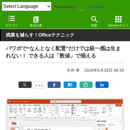
Powered by
Translate
窓の杜
オフィス・ドキュメント
オフィス
Windows
カテゴリ
過去記事
検索
Impressサイト
残業を減らす！Officeテクニック
パワポで“なんとなく配置”だけでは統一感は生ま
れない！ できる人は「数値」で揃える
今井 孝
2026年5月18日 06:55
リスト