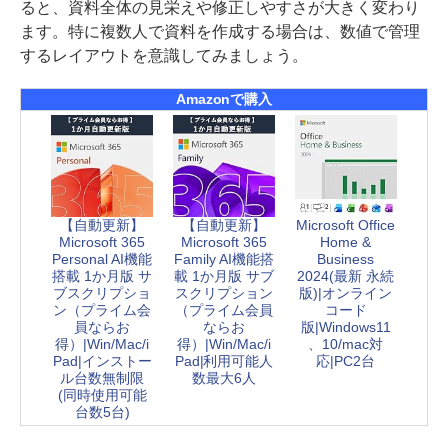
ると、資料全体の見栄えや修正しやすさが大きく変わり
ます。特に複数人で資料を作成する場合は、数値で管理
するレイアウトを意識してみましょう。
Amazonで購入
【自動更新】
【自動更新】
Microsoft Office
Microsoft 365
Microsoft 365
Home &
Personal AI機能
Family AI機能搭
Business
搭載 1か月版 サ
載 1か月版 サブ
2024(最新 永続
ブスクリプショ
スクリプション
版)|オンライン
ン（プライム会
（プライム会員
コード
員ならお
ならお
版|Windows11
得）|Win/Mac/i
得）|Win/Mac/i
、10/mac対
Pad|インストー
Pad|利用可能人
応|PC2台
ル台数無制限
数最大6人
(同時使用可能
台数5台)