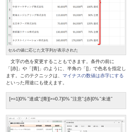
セルの値に応じた文字列が表示された
文字の色を変更することもできます。条件の前に
「[赤]」や「[青]」のように、半角の「[]」で色名を指定し
ます。このテクニックは、
マイナスの数値は赤字にする
といった用途にも使えます。
[>=1]0% "達成";[青][>=0.7]0% "注意";[赤]0% "未達"