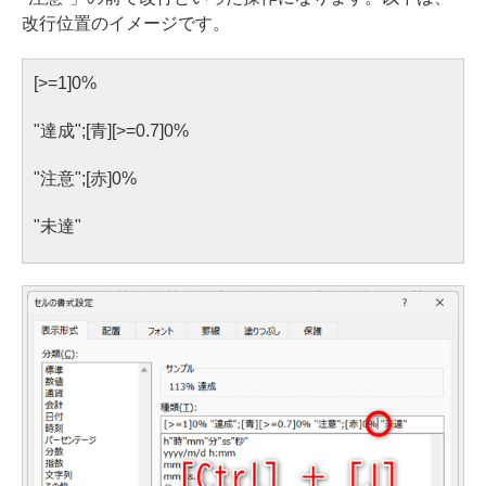
改行位置のイメージです。
[>=1]0%
"達成";[青][>=0.7]0%
"注意";[赤]0%
"未達"