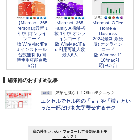
【Microsoft 365
Microsoft 365
Microsoft Office
Personal(最新 1
Family AI機能搭
Home &
年版)|オンライ
載 1年版|オンラ
Business
ンコード
インコード
2024(最新 永続
版|Win/Mac/iPa
版|Win/Mac/iPa
版)|オンライン
d|インストール
d|利用可能人数
コード
台数無制限(同
最大6人
版|Windows11
時使用可能台数
、10/mac対
5台)
応|PC2台
編集部のおすすめ記事
残業を減らす！Officeテクニック
連載
エクセルでセル内の「▲」や「様」とい
った一部だけを文字寄せするテク
窓の杜をいいね・フォローして最新記事をチ
ェック！