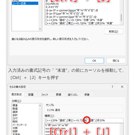
入力済みの書式記号の「 "未達"」の前にカーソルを移動して、
［Ctrl］＋［J］キーを押す