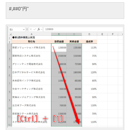
#,##0"円"