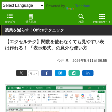
Powered by
Translate
窓の杜
オフィス・ドキュメント
オフィス
Windows
カテゴリ
過去記事
検索
Impressサイト
残業を減らす！Officeテクニック
【エクセルテク】関数を使わなくても見やすい表
は作れる！ 「表示形式」の意外な使い方
今井 孝
2026年5月11日 06:55
リスト