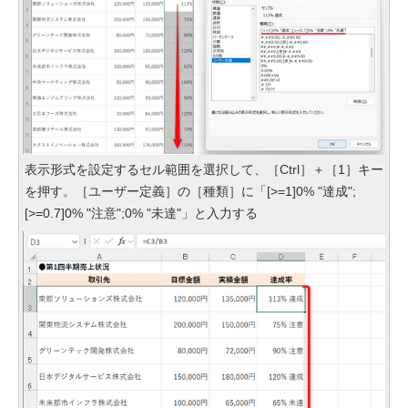
表示形式を設定するセル範囲を選択して、［Ctrl］＋［1］キー
を押す。［ユーザー定義］の［種類］に「[>=1]0% "達成";
[>=0.7]0% "注意";0% "未達"」と入力する