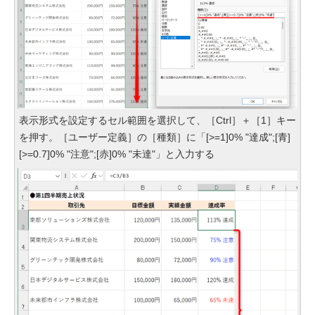
表示形式を設定するセル範囲を選択して、［Ctrl］＋［1］キー
を押す。［ユーザー定義］の［種類］に「[>=1]0% "達成";[青]
[>=0.7]0% "注意";[赤]0% "未達"」と入力する