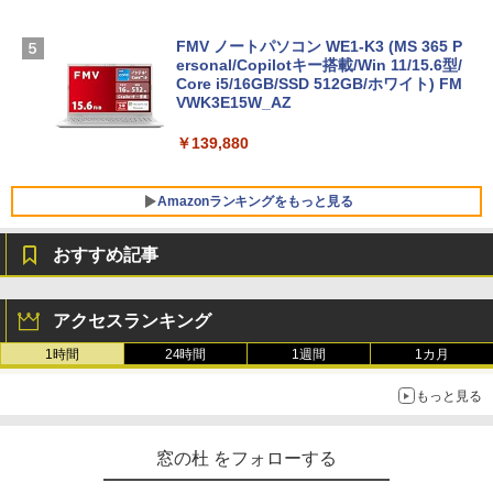
FMV ノートパソコン WE1-K3 (MS 365 P
ersonal/Copilotキー搭載/Win 11/15.6型/
Core i5/16GB/SSD 512GB/ホワイト) FM
VWK3E15W_AZ
￥139,880
Amazonランキングをもっと見る
おすすめ記事
Robloxギフトカード - 800 Robux 【限
生成AIパスポート公式テキスト 第４版
Amazon Kindle Paperwhite (16GB) 7イ
定バーチャルアイテムを含む】 【オンラ
ンチディスプレイ、色調調節ライト、12
アクセスランキング
インゲームコード】 ロブロックス | オン
週間持続バッテリー、広告なし、ブラッ
￥1,766
ラインコード版
ク
1時間
24時間
1週間
1カ月
￥1,300
￥22,980
もっと見る
AIイラスト表現辞典: 思い通りの絵を引き
出す プロンプトの言葉 AI画像生成シリー
Microsoft Office Home & Business 202
Amazon Kindle - 目に優しい、かさばら
窓の杜 をフォローする
ズ (はぴーイラストLabo)
4(最新 永続版)|オンラインコード版|Wind
ない、大きな画面で読みやすい、6週間持
ows11、10/mac対応|PC2台
続バッテリー、6インチディスプレイ電子