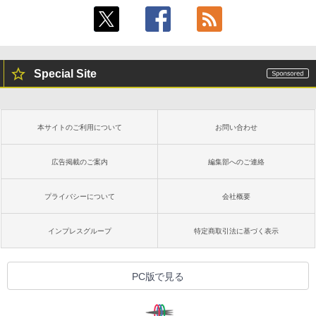
書籍リーダー、ブラック、16GB、広告な
￥480
し
￥39,582
￥16,980
ClaudeCode いちばんやさしい 教科書:
非エンジニア 初心者 素人 でも安心 使い
Robloxギフトカード - 2,000 Robux 【限
Special Site
方 マニュアル AI副業にもコンテンツ作成
定バーチャルアイテムを含む】 【オンラ
にもKindle出版にも！ 非エンジニアのた
インゲームコード】 ロブロックス | オン
Kindle Paperwhite シグニチャーエディ
めのAIコーディング入門シリーズ
ラインコード版
ション (32GB) 7インチディスプレイ、明
るさ自動調整、色調調節ライト、12週間
持続バッテリー、広告なし、メタリック
￥99
￥3,200
本サイトのご利用について
お問い合わせ
ブラック
￥27,980
広告掲載のご案内
編集部へのご連絡
1冊ですべて身につくHTML & CSSとWe
Robloxギフトカード - 1000 Robux 【限
bデザイン入門講座［第2版］
定バーチャルアイテムを含む】 【オンラ
インゲームコード】 ロブロックス |オン
プライバシーについて
会社概要
ラインコード版
Amazon Kindle Colorsoft | 16GBストレ
￥2,326
ージ、防水、7インチカラーディスプレ
イ、色調調節ライト、最大8週間持続バッ
￥1,600
インプレスグループ
特定商取引法に基づく表示
テリー、広告無し、ブラック (2025年発
売)
FM TOWNS ハイパー・カタログ: 本体ハ
ードウェア・市販ソフトウェアのパーフ
Windows版 | Minecraft (マインクラフ
￥31,980
PC版で見る
ェクトリストと最新エミュレータ紹介
ト): Java & Bedrock Edition | オンライ
ンコード版
￥1,600