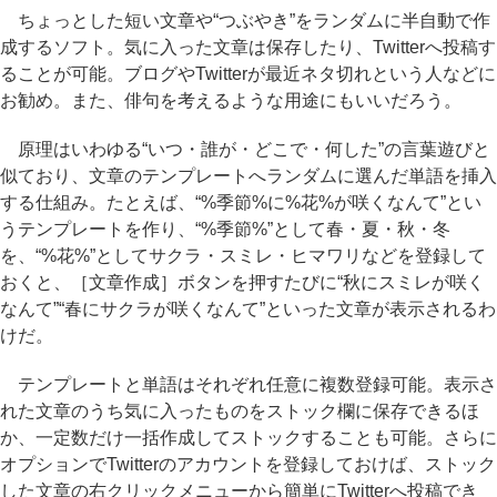
ちょっとした短い文章や“つぶやき”をランダムに半自動で作
成するソフト。気に入った文章は保存したり、Twitterへ投稿す
ることが可能。ブログやTwitterが最近ネタ切れという人などに
お勧め。また、俳句を考えるような用途にもいいだろう。
原理はいわゆる“いつ・誰が・どこで・何した”の言葉遊びと
似ており、文章のテンプレートへランダムに選んだ単語を挿入
する仕組み。たとえば、“%季節%に%花%が咲くなんて”とい
うテンプレートを作り、“%季節%”として春・夏・秋・冬
を、“%花%”としてサクラ・スミレ・ヒマワリなどを登録して
おくと、［文章作成］ボタンを押すたびに“秋にスミレが咲く
なんて”“春にサクラが咲くなんて”といった文章が表示されるわ
けだ。
テンプレートと単語はそれぞれ任意に複数登録可能。表示さ
れた文章のうち気に入ったものをストック欄に保存できるほ
か、一定数だけ一括作成してストックすることも可能。さらに
オプションでTwitterのアカウントを登録しておけば、ストック
した文章の右クリックメニューから簡単にTwitterへ投稿でき