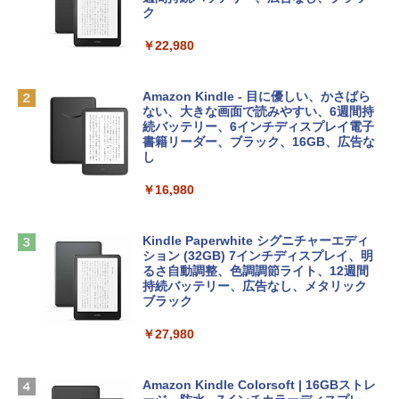
￥1,766
レイ、8GBメモリ、512GB SSD、1080p
ラインコード版
ク
FaceTime HDカメラ、Touch ID - インデ
ィゴ + 3年延長 AppleCare+ for 13インチ
￥1,300
￥22,980
MacBook Neo(A18 Pro)|ダウンロード版
AIイラスト表現辞典: 思い通りの絵を引き
￥162,598
出す プロンプトの言葉 AI画像生成シリー
Microsoft Office Home & Business 202
Amazon Kindle - 目に優しい、かさばら
ズ (はぴーイラストLabo)
4(最新 永続版)|オンラインコード版|Wind
ない、大きな画面で読みやすい、6週間持
ows11、10/mac対応|PC2台
続バッテリー、6インチディスプレイ電子
tomtoc 360°保護 15.6 16インチ パソコ
書籍リーダー、ブラック、16GB、広告な
￥480
ンケース Dell NEC Lavie ASUS HP dyna
し
￥39,582
book Lenovo対応
￥16,980
ClaudeCode いちばんやさしい 教科書:
￥2,952
非エンジニア 初心者 素人 でも安心 使い
Robloxギフトカード - 2,000 Robux 【限
方 マニュアル AI副業にもコンテンツ作成
定バーチャルアイテムを含む】 【オンラ
にもKindle出版にも！ 非エンジニアのた
インゲームコード】 ロブロックス | オン
Kindle Paperwhite シグニチャーエディ
めのAIコーディング入門シリーズ
Apple 2026 MacBook Air M5チップ搭載
ラインコード版
ション (32GB) 7インチディスプレイ、明
13インチノートブック：AIとApple Intell
るさ自動調整、色調調節ライト、12週間
igence、13.6インチLiquid Retinaディ
持続バッテリー、広告なし、メタリック
￥99
￥3,200
スプレイ、24GBユニファイドメモリ、1
ブラック
TB SSDストレージ、12MPセンターフレ
ームカメラ、日本語キーボード、Touch I
￥27,980
1冊ですべて身につくHTML & CSSとWe
Robloxギフトカード - 1000 Robux 【限
D - ミッドナイト
bデザイン入門講座［第2版］
定バーチャルアイテムを含む】 【オンラ
インゲームコード】 ロブロックス |オン
￥298,901
ラインコード版
Amazon Kindle Colorsoft | 16GBストレ
￥2,326