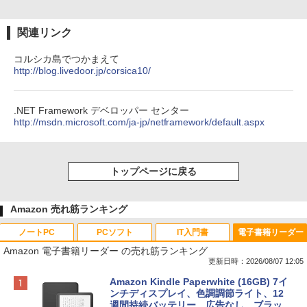
関連リンク
コルシカ島でつかまえて
http://blog.livedoor.jp/corsica10/
.NET Framework デベロッパー センター
http://msdn.microsoft.com/ja-jp/netframework/default.aspx
トップページに戻る
Amazon 売れ筋ランキング
ノートPC
PCソフト
IT入門書
電子書籍リーダー
Amazon 電子書籍リーダー の売れ筋ランキング
更新日時：2026/08/07 12:05
Apple 2026 MacBook Neo A18 Proチッ
Robloxギフトカード - 800 Robux 【限
生成AIパスポート公式テキスト 第４版
Amazon Kindle Paperwhite (16GB) 7イ
プ搭載13インチノートブック：AIとAppl
定バーチャルアイテムを含む】 【オンラ
ンチディスプレイ、色調調節ライト、12
e Intelligence、Liquid Retinaディスプ
インゲームコード】 ロブロックス | オン
週間持続バッテリー、広告なし、ブラッ