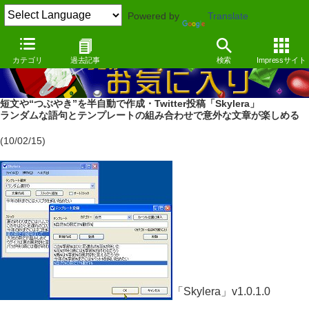
Powered by
Translate
カテゴリ
過去記事
検索
Impressサイト
短文や“つぶやき”を半自動で作成・Twitter投稿「Skylera」
ランダムな語句とテンプレートの組み合わせで意外な文章が楽しめる
(10/02/15)
「Skylera」v1.0.1.0