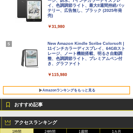
ージ、防水、7インチカラーディスプレ
イ、色調調節ライト、最大8週間持続バッ
￥1,600
【Amazon.co.jp限定】 HP ノートパソコ
テリー、広告無し、ブラック (2025年発
ン 15-fd 15.6インチ 16GBメモリ 512GB
売)
FM TOWNS ハイパー・カタログ: 本体ハ
SSD インテル Core 5
ードウェア・市販ソフトウェアのパーフ
Windows版 | Minecraft (マインクラフ
￥31,980
ェクトリストと最新エミュレータ紹介
ト): Java & Bedrock Edition | オンライ
￥129,800
ンコード版
￥1,600
New Amazon Kindle Scribe Colorsoft |
￥3,600
FMV ノートパソコン WE1-K3 (MS 365 P
11インチカラーディスプレイ、64GBスト
ersonal/Copilotキー搭載/Win 11/15.6型/
レージ、ノート機能搭載、明るさ自動調
Core i5/16GB/SSD 512GB/ホワイト) FM
整、色調調節ライト、プレミアムペン付
VWK3E15W_AZ
き、グラファイト
￥139,880
￥115,980
Amazonランキングをもっと見る
おすすめ記事
アクセスランキング
1時間
24時間
1週間
1カ月