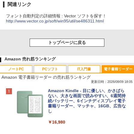
関連リンク
フォント自動判定の詳細情報 : Vector ソフトを探す！
http://www.vector.co.jp/soft/win95/util/se486311.html
トップページに戻る
Amazon 売れ筋ランキング
ノートPC
PCソフト
IT入門書
電子書籍リーダー
Amazon 電子書籍リーダー の売れ筋ランキング
更新日時：2026/08/09 18:05
Apple 2026 MacBook Neo A18 Proチッ
Robloxギフトカード - 800 Robux 【限
生成AIパスポート公式テキスト 第４版
Amazon Kindle - 目に優しい、かさばら
プ搭載13インチノートブック：AIとAppl
定バーチャルアイテムを含む】 【オンラ
ない、大きな画面で読みやすい、6週間持
e Intelligenceのために設計、Liquid Ret
インゲームコード】 ロブロックス | オン
続バッテリー、6インチディスプレイ電子
￥1,766
inaディスプレイ、8GBユニファイドメモ
ラインコード版
書籍リーダー、マッチャ、16GB、広告な
リ、256GB SSDストレージ、1080p Fac
し
eTime HDカメラ - インディゴ
￥1,300
￥16,980
￥113,748
1冊ですべて身につくHTML & CSSとWe
bデザイン入門講座［第2版］