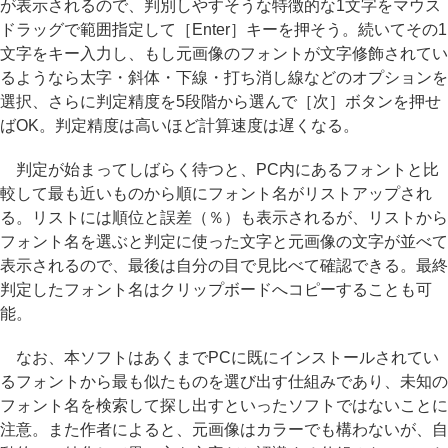
が表示されるので、判別しやすそうな特徴的な1文字をマウス
ドラッグで範囲指定して［Enter］キーを押そう。続いてその1
文字をキー入力し、もし元画像のフォントが文字修飾されてい
るようなら太字・斜体・下線・打ち消し線などのオプションを
選択、さらに判定精度を5段階から選んで［次］ボタンを押せ
ばOK。判定精度は高いほど計算速度は遅くなる。
判定が始まってしばらく待つと、PC内にあるフォントと比
較して最も近いものから順にフォント名がリストアップされ
る。リストには順位と誤差（％）も表示されるが、リストから
フォント名を選ぶと判定に使った文字と元画像の文字が並べて
表示されるので、最後は自分の目で見比べて確認できる。最終
判定したフォント名はクリップボードへコピーすることも可
能。
なお、本ソフトはあくまでPCに既にインストールされてい
るフォントから最も似たものを選び出す仕組みであり、未知の
フォント名を検索して探し出すといったソフトではないことに
注意。また作者によると、元画像はカラーでも構わないが、自