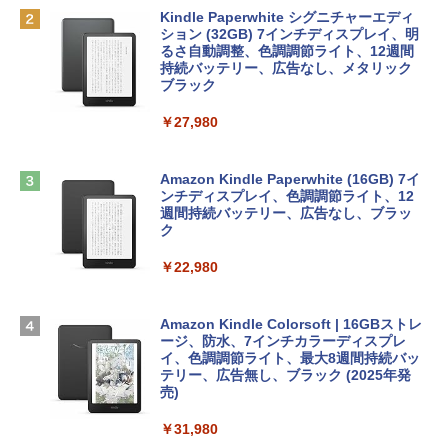
Robloxギフトカード - 1000 Robux 【限
定バーチャルアイテムを含む】 【オンラ
Kindle Paperwhite シグニチャーエディ
tomtoc 360°保護 15.6 16インチ パソコ
インゲームコード】 ロブロックス |オン
ション (32GB) 7インチディスプレイ、明
￥1,292
ンケース Dell NEC Lavie ASUS HP dyna
ラインコード版
るさ自動調整、色調調節ライト、12週間
book Lenovo対応
持続バッテリー、広告なし、メタリック
ブラック
￥1,600
￥2,952
ClaudeCode いちばんやさしい 教科書:
￥27,980
非エンジニア 初心者 素人 でも安心 使い
方 マニュアル AI副業にもコンテンツ作成
Robloxギフトカード - 2,000 Robux 【限
にもKindle出版にも！ 非エンジニアのた
Apple 2026 MacBook Air M5チップ搭載
定バーチャルアイテムを含む】 【オンラ
めのAIコーディング入門シリーズ
13インチノートブック：AIとApple Intell
インゲームコード】 ロブロックス | オン
Amazon Kindle Paperwhite (16GB) 7イ
igence、13.6インチLiquid Retinaディ
ラインコード版
ンチディスプレイ、色調調節ライト、12
￥99
スプレイ、16GBユニファイドメモリ、1
週間持続バッテリー、広告なし、ブラッ
TB SSDストレージ、12MPセンターフレ
ク
￥3,200
ームカメラ、日本語キーボード、Touch I
D - ミッドナイト
￥22,980
AIイラスト表現辞典: 思い通りの絵を引き
出す プロンプトの言葉 AI画像生成シリー
Microsoft Office Home & Business 202
￥278,800
ズ (はぴーイラストLabo)
4(最新 永続版)|オンラインコード版|Wind
ows11、10/mac対応|PC2台
Amazon Kindle Colorsoft | 16GBストレ
￥480
ージ、防水、7インチカラーディスプレ
【Amazon.co.jp限定】 HP ノートパソコ
イ、色調調節ライト、最大8週間持続バッ
￥39,582
ン 15-fd 15.6インチ 16GBメモリ 512GB
テリー、広告無し、ブラック (2025年発
SSD インテル Core 5
売)
FM TOWNS ハイパー・カタログ: 本体ハ
ードウェア・市販ソフトウェアのパーフ
Windows版 | Minecraft (マインクラフ
￥129,800
￥31,980
ェクトリストと最新エミュレータ紹介
ト): Java & Bedrock Edition | オンライ