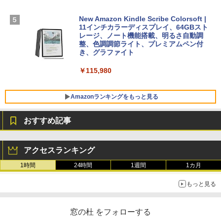
ンコード版
￥1,600
FMV ノートパソコン WE1-K3 (MS 365 P
New Amazon Kindle Scribe Colorsoft |
￥3,600
ersonal/Copilotキー搭載/Win 11/15.6型/
11インチカラーディスプレイ、64GBスト
Core i5/16GB/SSD 512GB/ホワイト) FM
レージ、ノート機能搭載、明るさ自動調
VWK3E15W_AZ
整、色調調節ライト、プレミアムペン付
き、グラファイト
￥139,880
￥115,980
Amazonランキングをもっと見る
おすすめ記事
アクセスランキング
1時間
24時間
1週間
1カ月
もっと見る
窓の杜 をフォローする