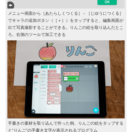
メニュー画面から［あたらしくつくる］－［じゆうにつくる］
でキャラの追加ボタン（［＋］）をタップすると、編集画面が
出て写真撮影することができる。りんごの絵を取り込んだとこ
ろ。右側のツールで加工できる
手書きの素材を取り込んで作った例。りんごの絵をタップする
と“りんご”の手書き文字が表示されるプログラム