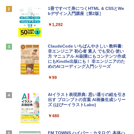
￥119,800
1冊ですべて身につくHTML & CSSとWe
bデザイン入門講座［第2版］
Robloxギフトカード - 2,000 Robux 【限
定バーチャルアイテムを含む】 【オンラ
tomtoc 360°保護 15.6 16インチ パソコ
インゲームコード】 ロブロックス | オン
￥1,292
ンケース Dell NEC Lavie ASUS HP dyna
ラインコード版
book Lenovo対応
￥3,200
￥2,952
ClaudeCode いちばんやさしい 教科書:
非エンジニア 初心者 素人 でも安心 使い
方 マニュアル AI副業にもコンテンツ作成
Robloxギフトカード - 1000 Robux 【限
にもKindle出版にも！ 非エンジニアのた
【Amazon.co.jp限定】 HP ノートパソコ
定バーチャルアイテムを含む】 【オンラ
めのAIコーディング入門シリーズ
ン 15-fd 15.6インチ 16GBメモリ 512GB
インゲームコード】 ロブロックス |オン
SSD インテル Core 5
ラインコード版
￥99
￥129,800
￥1,600
AIイラスト表現辞典: 思い通りの絵を引き
出す プロンプトの言葉 AI画像生成シリー
Apple 2026 MacBook Air M5チップ搭載
Microsoft Office Home & Business 202
ズ (はぴーイラストLabo)
13インチノートブック：AIとApple Intell
4(最新 永続版)|オンラインコード版|Wind
igence、13.6インチLiquid Retinaディ
ows11、10/mac対応|PC2台
￥480
スプレイ、16GBユニファイドメモリ、1
TB SSDストレージ、12MPセンターフレ
￥39,582
ームカメラ、日本語キーボード、Touch I
D - シルバー
FM TOWNS ハイパー・カタログ: 本体ハ