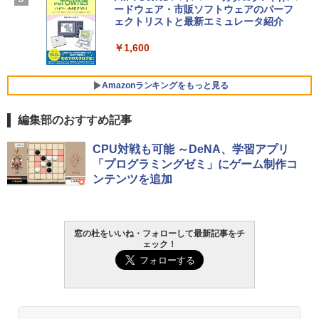
ードウェア・市販ソフトウェアのパーフ
Robloxギフトカード - 10,000 Robux
￥261,414
ェクトリストと最新エミュレータ紹介
【限定バーチャルアイテムを含む】 【オ
ンラインゲームコード】 ロブロックス |
￥1,600
オンラインコード版
【Amazon.co.jp限定】ASUS ノートパソ
コン Vivobook 15 M1502NAQ 15.6イン
￥14,500
チ AMD Ryzen 7 170 メモリ16GB SSD 5
Amazonランキングをもっと見る
12GB Microsoft 365 Personal (24か月
版) 搭載 Windows 11 重量1.7kg Wi-Fi 6
編集部のおすすめ記事
E クワイエットブルー M1502NAQ-R716
5BUWS
Amazon Kindle - 目に優しい、かさばら
CPU対戦も可能 ～DeNA、学習アプリ
ない、大きな画面で読みやすい、6週間持
￥109,800
「プログラミングゼミ」にゲーム制作コ
続バッテリー、6インチディスプレイ電子
ンテンツを追加
書籍リーダー、マッチャ、16GB、広告な
し
￥16,980
窓の杜をいいね・フォローして最新記事をチ
ェック！
Kindle Paperwhite シグニチャーエディ
ション (32GB) 7インチディスプレイ、明
るさ自動調整、色調調節ライト、12週間
持続バッテリー、広告なし、メタリック
ブラック