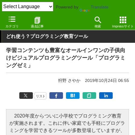
Powered by
Translate
窓の杜
プログラミング
プログラミング
Windows
カテゴリ
過去記事
検索
Impressサイト
どれ使う？プログラミング教育ツール
学習コンテンツも豊富なオールインワンの子供向
けビジュアルプログラミングツール「プログラミ
ングゼミ」
狩野 さやか
2019年10月24日 06:55
リスト
2020年度からついに小学校でプログラミング教育
が実施されます。これに伴い家庭でも手軽にプログラ
ミングを学習できるツールが多数登場していますが、