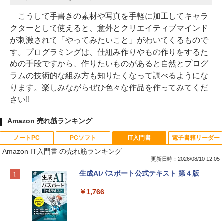
こうして手書きの素材や写真を手軽に加工してキャラ
クターとして使えると、意外とクリエイティブマインド
が刺激されて「やってみたいこと」がわいてくるもので
す。プログラミングは、仕組み作りやもの作りをするた
めの手段ですから、作りたいものがあると自然とプログ
ラムの技術的な組み方も知りたくなって調べるようにな
ります。楽しみながらぜひ色々な作品を作ってみてくだ
さい!!
Amazon 売れ筋ランキング
ノートPC
PCソフト
IT入門書
電子書籍リーダー
Amazon IT入門書 の売れ筋ランキング
更新日時：2026/08/10 12:05
Apple 2026 MacBook Neo A18 Proチッ
Robloxギフトカード - 800 Robux 【限
生成AIパスポート公式テキスト 第４版
プ搭載13インチノートブック：AIとAppl
定バーチャルアイテムを含む】 【オンラ
e Intelligenceのために設計、Liquid Ret
インゲームコード】 ロブロックス | オン
￥1,766
inaディスプレイ、8GBユニファイドメモ
ラインコード版
リ、256GB SSDストレージ、1080p Fac
eTime HDカメラ - インディゴ
￥1,300