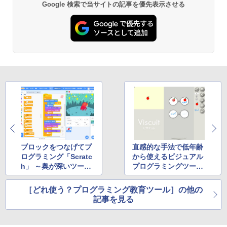
Google 検索で当サイトの記事を優先表示させる
￥27,980
Amazon Kindle Paperwhite (16GB) 7イ
ンチディスプレイ、色調調節ライト、12
週間持続バッテリー、広告なし、ブラッ
ク
￥22,980
Amazon Kindle Colorsoft | 16GBストレ
ージ、防水、7インチカラーディスプレ
イ、色調調節ライト、最大8週間持続バッ
テリー、広告無し、ブラック (2025年発
ブロックをつなげてプ
直感的な手法で低年齢
売)
ログラミング「Scratc
から使えるビジュアル
￥31,980
h」 ～奥が深いツール
プログラミングツール
はサンプルのマネから
「Viscuit（ビスケッ
始めよう
ト）」
［どれ使う？プログラミング教育ツール］の他の
New Amazon Kindle Scribe Colorsoft |
記事を見る
11インチカラーディスプレイ、64GBスト
レージ、ノート機能搭載、明るさ自動調
整、色調調節ライト、プレミアムペン付