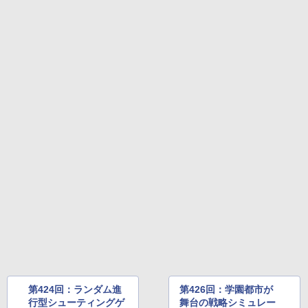
第424回：ランダム進
第426回：学園都市が
行型シューティングゲ
舞台の戦略シミュレー