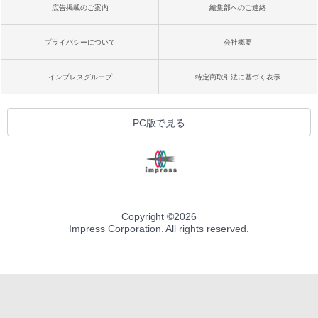
￥27,980
広告掲載のご案内
編集部へのご連絡
1冊ですべて身につくHTML & CSSとWe
Robloxギフトカード - 1000 Robux 【限
bデザイン入門講座［第2版］
定バーチャルアイテムを含む】 【オンラ
インゲームコード】 ロブロックス |オン
プライバシーについて
会社概要
ラインコード版
Amazon Kindle Colorsoft | 16GBストレ
￥2,326
ージ、防水、7インチカラーディスプレ
イ、色調調節ライト、最大8週間持続バッ
￥1,600
インプレスグループ
特定商取引法に基づく表示
テリー、広告無し、ブラック (2025年発
売)
FM TOWNS ハイパー・カタログ: 本体ハ
ードウェア・市販ソフトウェアのパーフ
Windows版 | Minecraft (マインクラフ
￥31,980
PC版で見る
ェクトリストと最新エミュレータ紹介
ト): Java & Bedrock Edition | オンライ
ンコード版
￥1,600
New Amazon Kindle Scribe Colorsoft |
￥3,600
11インチカラーディスプレイ、64GBスト
レージ、ノート機能搭載、明るさ自動調
整、色調調節ライト、プレミアムペン付
き、グラファイト
Copyright ©
2026
Impress Corporation. All rights reserved.
￥115,980