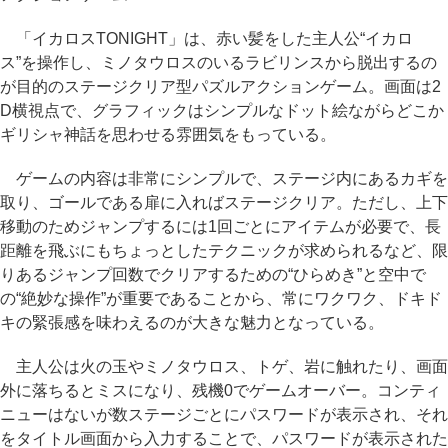
「イカロスTONIGHT」は、赤い髪をした主人公“イカロ
ス”を操作し、ミノタウロスのいるラビリンスから脱出するの
が目的のステージクリア型パズルアクションゲーム。画面は2
D横視点で、グラフィックはシンプルなドット絵ながらどこか
ギリシャ神話を思わせる雰囲気をもっている。
ゲームの内容は非常にシンプルで、ステージ内にあるカギを
取り、ゴールである扉に入ればステージクリア。ただし、上下
移動のためジャンプするには1回ごとにアイテムが必要で、長
距離を飛ぶにもちょっとしたテクニックが求められるなど、限
りあるジャンプ回数でクリアするための“ひらめき”と空中で
の“絶妙な操作”が重要であることから、常にワクワク、ドキド
キの緊張感を味わえるのが大きな魅力となっている。
主人公は火の玉やミノタウロス、トゲ、岩に触れたり、画面
外に落ちるとミスになり、残機0でゲームオーバー。コンティ
ニューはないが数ステージごとにパスワードが表示され、それ
をタイトル画面から入力することで、パスワードが表示された