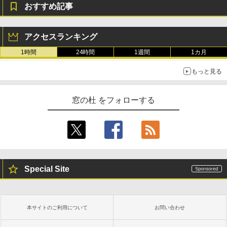
おすすめ記事
Robloxギフトカード - 800 Robux 【限
生成AIパスポート公式テキスト 第４版
Amazon Kindle Paperwhite (16GB) 7イ
定バーチャルアイテムを含む】 【オンラ
ンチディスプレイ、色調調節ライト、12
アクセスランキング
インゲームコード】 ロブロックス | オン
週間持続バッテリー、広告なし、ブラッ
￥1,766
ラインコード版
ク
1時間
24時間
1週間
1カ月
￥1,300
￥22,980
もっと見る
AIイラスト表現辞典: 思い通りの絵を引き
出す プロンプトの言葉 AI画像生成シリー
Microsoft Office Home & Business 202
Amazon Kindle - 目に優しい、かさばら
窓の杜 をフォローする
ズ (はぴーイラストLabo)
4(最新 永続版)|オンラインコード版|Wind
ない、大きな画面で読みやすい、6週間持
ows11、10/mac対応|PC2台
続バッテリー、6インチディスプレイ電子
書籍リーダー、ブラック、16GB、広告な
￥480
し
￥39,582
￥16,980
ClaudeCode いちばんやさしい 教科書:
非エンジニア 初心者 素人 でも安心 使い
Robloxギフトカード - 2,000 Robux 【限
Special Site
方 マニュアル AI副業にもコンテンツ作成
定バーチャルアイテムを含む】 【オンラ
にもKindle出版にも！ 非エンジニアのた
インゲームコード】 ロブロックス | オン
Kindle Paperwhite シグニチャーエディ
めのAIコーディング入門シリーズ
ラインコード版
ション (32GB) 7インチディスプレイ、明
るさ自動調整、色調調節ライト、12週間
持続バッテリー、広告なし、メタリック
￥99
￥3,200
本サイトのご利用について
お問い合わせ
ブラック