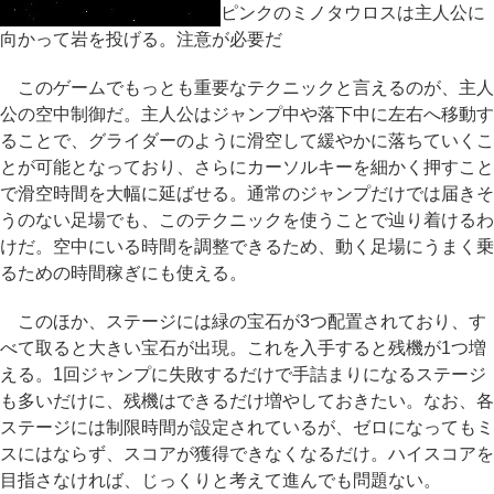
ピンクのミノタウロスは主人公に
向かって岩を投げる。注意が必要だ
このゲームでもっとも重要なテクニックと言えるのが、主人
公の空中制御だ。主人公はジャンプ中や落下中に左右へ移動す
ることで、グライダーのように滑空して緩やかに落ちていくこ
とが可能となっており、さらにカーソルキーを細かく押すこと
で滑空時間を大幅に延ばせる。通常のジャンプだけでは届きそ
うのない足場でも、このテクニックを使うことで辿り着けるわ
けだ。空中にいる時間を調整できるため、動く足場にうまく乗
るための時間稼ぎにも使える。
このほか、ステージには緑の宝石が3つ配置されており、す
べて取ると大きい宝石が出現。これを入手すると残機が1つ増
える。1回ジャンプに失敗するだけで手詰まりになるステージ
も多いだけに、残機はできるだけ増やしておきたい。なお、各
ステージには制限時間が設定されているが、ゼロになってもミ
スにはならず、スコアが獲得できなくなるだけ。ハイスコアを
目指さなければ、じっくりと考えて進んでも問題ない。