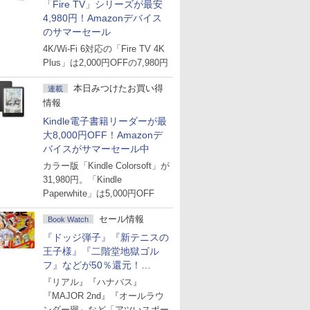
「Fire TV」シリーズが最安
4,980円！Amazonデバイス
のサマーセール
4K/Wi-Fi 6対応の「Fire TV 4K
Plus」は2,000円OFFの7,980円
本日みつけたお買い得
連載
情報
Kindle電子書籍リーダーが最
大8,000円OFF！Amazonデ
バイスがサマーセール中
カラー版「Kindle Colorsoft」が
31,980円。「Kindle
Paperwhite」は5,000円OFF
セール情報
Book Watch
『ドッジ弾子』『新テニスの
王子様』『二階堂地獄ゴル
フ』などが50％還元！
Amazonマンガ週末セール
『リアル』『ハナバス』
『MAJOR 2nd』『オールラウ
ンダー廻』など「アツいスポー