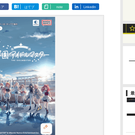
ェア
はてブ
note
LinkedIn
最