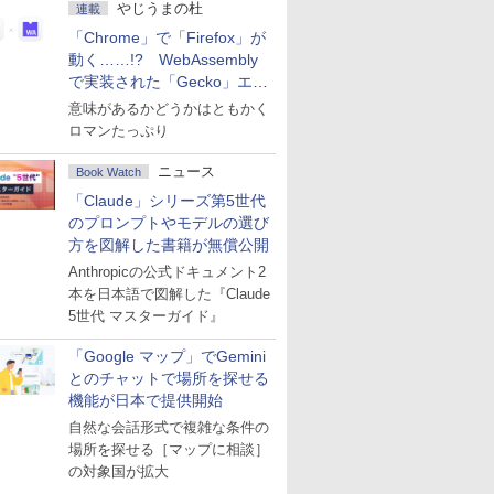
やじうまの杜
連載
「Chrome」で「Firefox」が
動く……!? WebAssembly
で実装された「Gecko」エン
ジン
意味があるかどうかはともかく
ロマンたっぷり
ニュース
Book Watch
「Claude」シリーズ第5世代
のプロンプトやモデルの選び
方を図解した書籍が無償公開
Anthropicの公式ドキュメント2
本を日本語で図解した『Claude
5世代 マスターガイド』
「Google マップ」でGemini
とのチャットで場所を探せる
機能が日本で提供開始
自然な会話形式で複雑な条件の
場所を探せる［マップに相談］
の対象国が拡大