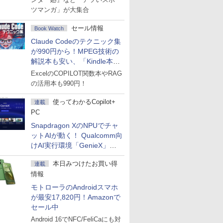
ツマンガ」が大集合
セール情報
Book Watch
Claude Codeのテクニック集
が990円から！MPEG技術の
解説本も安い、「Kindle本サ
マーセール」第2弾開始！
ExcelのCOPILOT関数本やRAG
の活用本も990円！
使ってわかるCopilot+
連載
PC
Snapdragon XのNPUでチャ
ットAIが動く！ Qualcomm向
けAI実行環境「GenieX」を
試してみた
本日みつけたお買い得
連載
情報
モトローラのAndroidスマホ
が最安17,820円！Amazonで
セール中
Android 16でNFC/FeliCaにも対