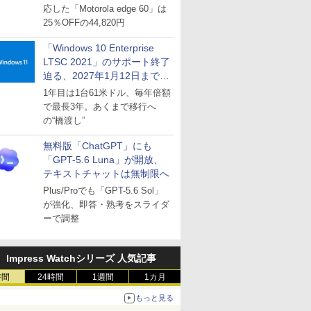
応した「Motorola edge 60」は
25％OFFの44,820円
「Windows 10 Enterprise
LTSC 2021」のサポート終了
迫る、2027年1月12日まで
～ESUは9月1日から販売
1年目は1台61米ドル、毎年倍額
で最長3年。あくまで移行へ
の“橋渡し”
無料版「ChatGPT」にも
「GPT-5.6 Luna」が開放、
テキストチャットは無制限へ
Plus/Proでも「GPT-5.6 Sol」
が強化、即答・熟考をスライダ
ーで調整
Impress Watchシリーズ 人気記事
時間
24時間
1週間
1カ月
もっと見る