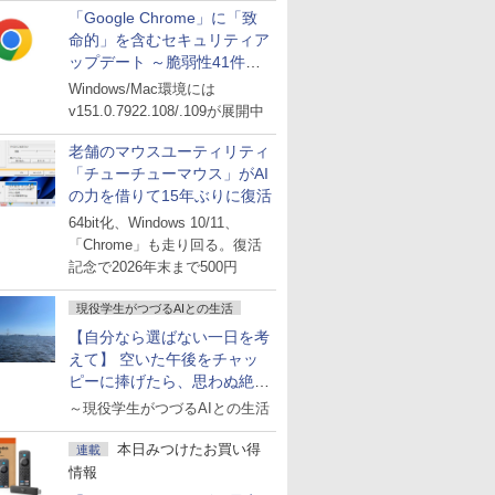
「Google Chrome」に「致
命的」を含むセキュリティア
ップデート ～脆弱性41件に
対処
Windows/Mac環境には
v151.0.7922.108/.109が展開中
老舗のマウスユーティリティ
「チューチューマウス」がAI
の力を借りて15年ぶりに復活
64bit化、Windows 10/11、
「Chrome」も走り回る。復活
記念で2026年末まで500円
現役学生がつづるAIとの生活
【自分なら選ばない一日を考
えて】 空いた午後をチャッ
ピーに捧げたら、思わぬ絶景
に出会った話
～現役学生がつづるAIとの生活
本日みつけたお買い得
連載
情報