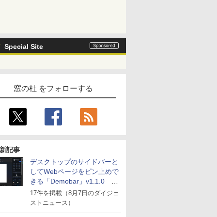
Special Site
窓の杜 をフォローする
新記事
デスクトップのサイドバーと
してWebページをピン止めで
きる「Demobar」v1.1.0 ほ
か
17件を掲載（8月7日のダイジェ
ストニュース）