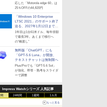
応した「Motorola edge 60」は
25％OFFの44,820円
「Windows 10 Enterprise
LTSC 2021」のサポート終了
迫る、2027年1月12日まで
～ESUは9月1日から販売
1年目は1台61米ドル、毎年倍額
で最長3年。あくまで移行へ
の“橋渡し”
無料版「ChatGPT」にも
「GPT-5.6 Luna」が開放、
テキストチャットは無制限へ
Plus/Proでも「GPT-5.6 Sol」
が強化、即答・熟考をスライダ
ーで調整
Impress Watchシリーズ 人気記事
時間
24時間
1週間
1カ月
もっと見る