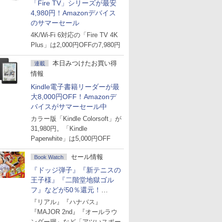
「Fire TV」シリーズが最安
4,980円！Amazonデバイス
のサマーセール
4K/Wi-Fi 6対応の「Fire TV 4K
Plus」は2,000円OFFの7,980円
本日みつけたお買い得
連載
情報
Kindle電子書籍リーダーが最
大8,000円OFF！Amazonデ
バイスがサマーセール中
カラー版「Kindle Colorsoft」が
31,980円。「Kindle
Paperwhite」は5,000円OFF
セール情報
Book Watch
『ドッジ弾子』『新テニスの
王子様』『二階堂地獄ゴル
フ』などが50％還元！
Amazonマンガ週末セール
『リアル』『ハナバス』
『MAJOR 2nd』『オールラウ
ンダー廻』など「アツいスポー