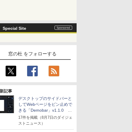
Special Site
窓の杜 をフォローする
新記事
デスクトップのサイドバーと
してWebページをピン止めで
きる「Demobar」v1.1.0 ほ
か
17件を掲載（8月7日のダイジェ
ストニュース）