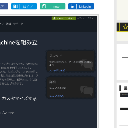
ェア
はてブ
note
LinkedIn
最