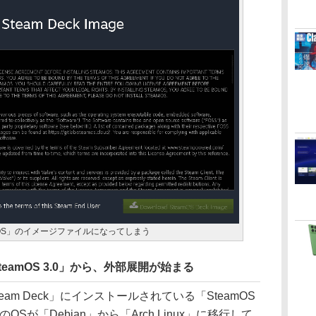
mOS」のイメージファイルになってしまう
SteamOS 3.0」から、外部展開が始まる
eam Deck」にインストールされている「SteamOS
Sが「Debian」から「Arch Linux」に移行して