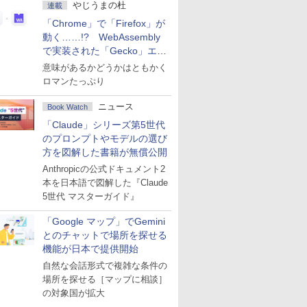
やじうまの杜
連載
「Chrome」で「Firefox」が
動く……!? WebAssembly
で実装された「Gecko」エン
ジン
意味があるかどうかはともかく
ロマンたっぷり
ニュース
Book Watch
「Claude」シリーズ第5世代
のプロンプトやモデルの選び
方を図解した書籍が無償公開
Anthropicの公式ドキュメント2
本を日本語で図解した『Claude
5世代 マスターガイド』
「Google マップ」でGemini
とのチャットで場所を探せる
機能が日本で提供開始
自然な会話形式で複雑な条件の
場所を探せる［マップに相談］
の対象国が拡大