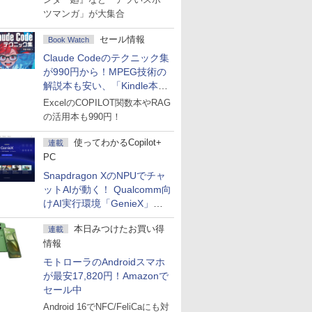
ツマンガ」が大集合
セール情報
Book Watch
Claude Codeのテクニック集
が990円から！MPEG技術の
解説本も安い、「Kindle本サ
マーセール」第2弾開始！
ExcelのCOPILOT関数本やRAG
の活用本も990円！
使ってわかるCopilot+
連載
PC
Snapdragon XのNPUでチャ
ットAIが動く！ Qualcomm向
けAI実行環境「GenieX」を
試してみた
本日みつけたお買い得
連載
情報
モトローラのAndroidスマホ
が最安17,820円！Amazonで
セール中
Android 16でNFC/FeliCaにも対