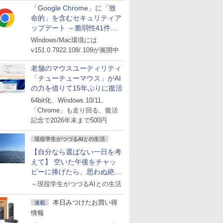
「Google Chrome」に「致
命的」を含むセキュリティア
ップデート ～脆弱性41件に
対処
Windows/Mac環境には
v151.0.7922.108/.109が展開中
老舗のマウスユーティリティ
「チューチューマウス」がAI
の力を借りて15年ぶりに復活
64bit化、Windows 10/11、
「Chrome」も走り回る。復活
記念で2026年末まで500円
現役学生がつづるAIとの生活
【自分なら選ばない一日を考
えて】 空いた午後をチャッ
ピーに捧げたら、思わぬ絶景
に出会った話
～現役学生がつづるAIとの生活
本日みつけたお買い得
連載
情報