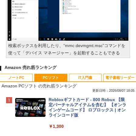
検索ボックスを利用したり、“mmc devmgmt.msc”コマンドを
使って「デバイス マネージャー」を起動することもできる
Amazon 売れ筋ランキング
ノートPC
PCソフト
IT入門書
電子書籍リーダー
Amazon PCソフト の売れ筋ランキング
更新日時：2026/08/07 18:05
Apple 2026 MacBook Neo A18 Proチッ
Robloxギフトカード - 800 Robux 【限
プ搭載13インチノートブック：AIとAppl
定バーチャルアイテムを含む】 【オンラ
e Intelligence、Liquid Retinaディスプ
インゲームコード】 ロブロックス | オン
レイ、8GBメモリ、512GB SSD、1080p
ラインコード版
FaceTime HDカメラ、Touch ID - インデ
ィゴ + 3年延長 AppleCare+ for 13インチ
￥1,300
MacBook Neo(A18 Pro)|ダウンロード版