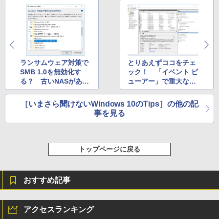
￥16,980
ClaudeCode いちばんやさしい 教科書:
非エンジニア 初心者 素人 でも安心 使い
方 マニュアル AI副業にもコンテンツ作成
にもKindle出版にも！ 非エンジニアのた
Kindle Paperwhite シグニチャーエディ
めのAIコーディング入門シリーズ
ション (32GB) 7インチディスプレイ、明
るさ自動調整、色調調節ライト、12週間
持続バッテリー、広告なし、メタリック
￥99
ブラック
ランサムウェア対策で
とりあえずココをチェ
SMB 1.0を無効化す
ック！ 「イベント ビ
￥27,980
る？ 古いNASがある
ューアー」で重大なエ
1冊ですべて身につくHTML & CSSとWe
場合は要注意
ラーだけを確認する
bデザイン入門講座［第2版］
［いまさら聞けないWindows 10のTips］の他の記
Amazon Kindle Colorsoft | 16GBストレ
￥1,292
事を見る
ージ、防水、7インチカラーディスプレ
イ、色調調節ライト、最大8週間持続バッ
テリー、広告無し、ブラック (2025年発
売)
FM TOWNS ハイパー・カタログ: 本体ハ
トップページに戻る
ードウェア・市販ソフトウェアのパーフ
￥31,980
ェクトリストと最新エミュレータ紹介
￥1,600
おすすめ記事
New Amazon Kindle Scribe Colorsoft |
11インチカラーディスプレイ、64GBスト
レージ、ノート機能搭載、明るさ自動調
アクセスランキング
整、色調調節ライト、プレミアムペン付