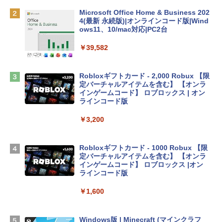
￥162,598
Microsoft Office Home & Business 202
4(最新 永続版)|オンラインコード版|Wind
ows11、10/mac対応|PC2台
tomtoc 360°保護 15.6 16インチ パソコ
ンケース Dell NEC Lavie ASUS HP dyna
￥39,582
book Lenovo対応
￥2,952
Robloxギフトカード - 2,000 Robux 【限
定バーチャルアイテムを含む】 【オンラ
インゲームコード】 ロブロックス | オン
Apple 2026 MacBook Air M5チップ搭載
ラインコード版
13インチノートブック：AIとApple Intell
igence、13.6インチLiquid Retinaディ
￥3,200
スプレイ、16GBユニファイドメモリ、1
TB SSDストレージ、12MPセンターフレ
ームカメラ、日本語キーボード、Touch I
Robloxギフトカード - 1000 Robux 【限
D - シルバー
定バーチャルアイテムを含む】 【オンラ
インゲームコード】 ロブロックス |オン
￥261,414
ラインコード版
￥1,600
【Amazon.co.jp限定】 HP ノートパソコ
ン 15-fd 15.6インチ 16GBメモリ 512GB
SSD インテル Core 5
Windows版 | Minecraft (マインクラフ