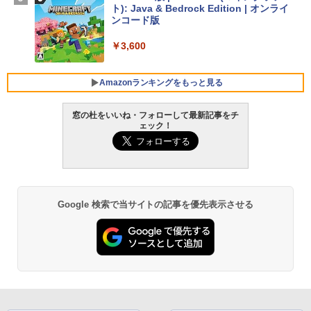
ト): Java & Bedrock Edition | オンライ
￥129,800
ンコード版
￥3,600
FMV ノートパソコン WE1-K3 (MS 365 P
ersonal/Copilotキー搭載/Win 11/15.6型/
Core i5/16GB/SSD 512GB/ホワイト) FM
Amazonランキングをもっと見る
VWK3E15W_AZ
窓の杜をいいね・フォローして最新記事をチ
￥139,880
ェック！
生成AIパスポート公式テキスト 第４版
Amazon Kindle Paperwhite (16GB) 7イ
ンチディスプレイ、色調調節ライト、12
週間持続バッテリー、広告なし、ブラッ
￥1,766
ク
￥22,980
Google 検索で当サイトの記事を優先表示させる
AIイラスト表現辞典: 思い通りの絵を引き
出す プロンプトの言葉 AI画像生成シリー
Amazon Kindle - 目に優しい、かさばら
ズ (はぴーイラストLabo)
ない、大きな画面で読みやすい、6週間持
続バッテリー、6インチディスプレイ電子
書籍リーダー、ブラック、16GB、広告な
￥480
し