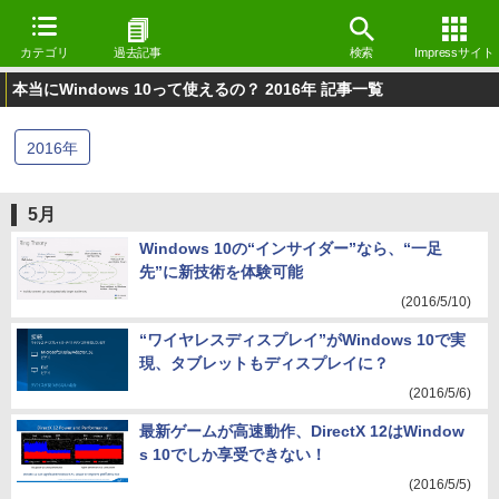
カテゴリ
過去記事
検索
Impressサイト
本当にWindows 10って使えるの？ 2016年 記事一覧
2016
年
5月
Windows 10の“インサイダー”なら、“一足
先”に新技術を体験可能
(2016/5/10)
“ワイヤレスディスプレイ”がWindows 10で実
現、タブレットもディスプレイに？
(2016/5/6)
最新ゲームが高速動作、DirectX 12はWindow
s 10でしか享受できない！
(2016/5/5)