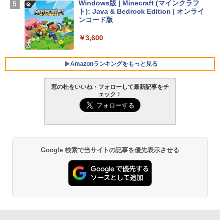
Windows版 | Minecraft (マインクラフ
ト): Java & Bedrock Edition | オンライ
￥129,800
ンコード版
￥3,600
FMV ノートパソコン WE1-K3 (MS 365 P
ersonal/Copilotキー搭載/Win 11/15.6型/
Core i5/16GB/SSD 512GB/ホワイト) FM
Amazonランキングをもっと見る
VWK3E15W_AZ
窓の杜をいいね・フォローして最新記事をチ
￥139,880
ェック！
生成AIパスポート公式テキスト 第４版
Amazon Kindle Paperwhite (16GB) 7イ
ンチディスプレイ、色調調節ライト、12
週間持続バッテリー、広告なし、ブラッ
￥1,766
ク
￥22,980
Google 検索で当サイトの記事を優先表示させる
AIイラスト表現辞典: 思い通りの絵を引き
出す プロンプトの言葉 AI画像生成シリー
Amazon Kindle - 目に優しい、かさばら
ズ (はぴーイラストLabo)
ない、大きな画面で読みやすい、6週間持
続バッテリー、6インチディスプレイ電子
書籍リーダー、ブラック、16GB、広告な
￥480
し