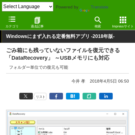
Powered by
Translate
窓の杜
システム・ファイル
ファイル
Windows
カテゴリ
過去記事
検索
Impressサイト
Windowsにまず入れる定番無料アプリ -2018年版-
ごみ箱にも残っていないファイルを復元できる
「DataRecovery」 ～USBメモリにも対応
フォルダー単位での復元も可能
今井 孝
2018年4月5日 06:50
リスト