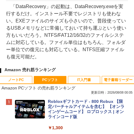
「DataRecovery」の起動は、DataRecovery.exeを実
行するだけ。インストール不要でレジストリも使わな
い。EXEファイルのサイズも小さいので、普段使ってい
るUSBメモリなどに常備しておいて持ち運ぶという使い
方もいいだろう。NTFS/FAT12/16/32のファイルシステ
ムに対応している。ファイル単位はもちろん、フォルダ
ー単位での復元にも対応している。NTFS圧縮ファイル
も復元可能だ。
Amazon 売れ筋ランキング
ノートPC
PCソフト
IT入門書
電子書籍リーダー
Amazon PCソフト の売れ筋ランキング
更新日時：2026/08/08 00:05
Apple 2026 MacBook Neo A18 Proチッ
Robloxギフトカード - 800 Robux 【限
プ搭載13インチノートブック：AIとAppl
定バーチャルアイテムを含む】 【オンラ
e Intelligence、Liquid Retinaディスプ
インゲームコード】 ロブロックス | オン
レイ、8GBメモリ、512GB SSD、1080p
ラインコード版
FaceTime HDカメラ、Touch ID - インデ
ィゴ + 3年延長 AppleCare+ for 13インチ
￥1,300
MacBook Neo(A18 Pro)|ダウンロード版