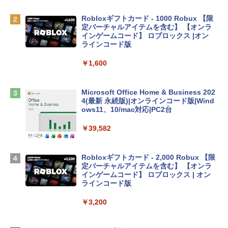
￥162,598
Robloxギフトカード - 1000 Robux 【限
定バーチャルアイテムを含む】 【オンラ
インゲームコード】 ロブロックス |オン
tomtoc 360°保護 15.6 16インチ パソコ
ラインコード版
ンケース Dell NEC Lavie ASUS HP dyna
book Lenovo対応
￥1,600
￥2,952
Microsoft Office Home & Business 202
4(最新 永続版)|オンラインコード版|Wind
Apple 2026 MacBook Air M5チップ搭載
ows11、10/mac対応|PC2台
13インチノートブック：AIとApple Intell
igence、13.6インチLiquid Retinaディ
￥39,582
スプレイ、16GBユニファイドメモリ、1
TB SSDストレージ、12MPセンターフレ
ームカメラ、日本語キーボード、Touch I
Robloxギフトカード - 2,000 Robux 【限
D - シルバー
定バーチャルアイテムを含む】 【オンラ
インゲームコード】 ロブロックス | オン
￥261,414
ラインコード版
￥3,200
【Amazon.co.jp限定】 HP ノートパソコ
ン 15-fd 15.6インチ 16GBメモリ 512GB
SSD インテル Core 5