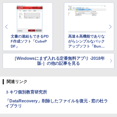
￥16,980
ClaudeCode いちばんやさしい 教科書:
非エンジニア 初心者 素人 でも安心 使い
方 マニュアル AI副業にもコンテンツ作成
にもKindle出版にも！ 非エンジニアのた
Kindle Paperwhite シグニチャーエディ
めのAIコーディング入門シリーズ
ション (32GB) 7インチディスプレイ、明
るさ自動調整、色調調節ライト、12週間
持続バッテリー、広告なし、メタリック
￥99
ブラック
文書の連結もできるPD
高速＆高機能でありな
F作成ソフト「CubeP
がらシンプルなバック
￥27,980
DF」
アップソフト「BunBa
1冊ですべて身につくHTML & CSSとWe
ckup」
bデザイン入門講座［第2版］
［Windowsにまず入れる定番無料アプリ -2018年
Amazon Kindle Colorsoft | 16GBストレ
￥1,292
版-］の他の記事を見る
ージ、防水、7インチカラーディスプレ
イ、色調調節ライト、最大8週間持続バッ
テリー、広告無し、ブラック (2025年発
売)
FM TOWNS ハイパー・カタログ: 本体ハ
関連リンク
ードウェア・市販ソフトウェアのパーフ
￥31,980
ェクトリストと最新エミュレータ紹介
トキワ個別教育研究所
￥1,600
「DataRecovery」削除したファイルを復元 - 窓の杜ラ
New Amazon Kindle Scribe Colorsoft |
イブラリ
11インチカラーディスプレイ、64GBスト
レージ、ノート機能搭載、明るさ自動調
整、色調調節ライト、プレミアムペン付