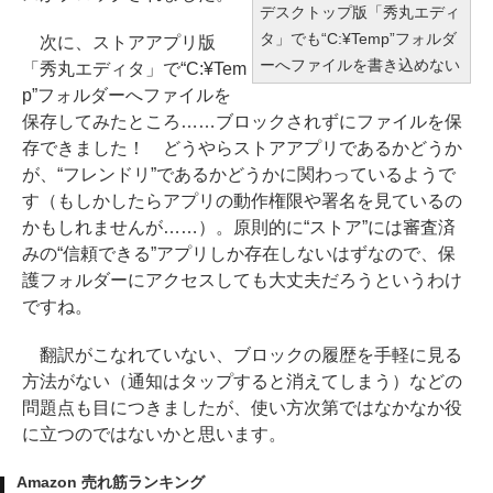
デスクトップ版「秀丸エディ
タ」でも“C:¥Temp”フォルダ
次に、ストアアプリ版
ーへファイルを書き込めない
「秀丸エディタ」で“C:¥Tem
p”フォルダーへファイルを
保存してみたところ……ブロックされずにファイルを保
存できました！ どうやらストアアプリであるかどうか
が、“フレンドリ”であるかどうかに関わっているようで
す（もしかしたらアプリの動作権限や署名を見ているの
かもしれませんが……）。原則的に“ストア”には審査済
みの“信頼できる”アプリしか存在しないはずなので、保
護フォルダーにアクセスしても大丈夫だろうというわけ
ですね。
翻訳がこなれていない、ブロックの履歴を手軽に見る
方法がない（通知はタップすると消えてしまう）などの
問題点も目につきましたが、使い方次第ではなかなか役
に立つのではないかと思います。
Amazon 売れ筋ランキング