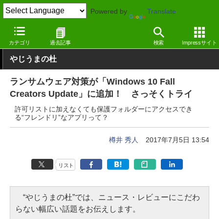
Powered by
Translate
窓の杜
セキュリティ
セキュリティ
Windows
カテゴリ
過去記事
検索
Impressサイト
やじうまの杜
ランサムウェア対策が「Windows 10 Fall
Creators Update」に追加！ さっそくトライ
許可リストに加えなくても保護フォルダーにアクセスでき
る“フレンドリ”なアプリって？
樽井 秀人
2017年7月5日 13:54
リスト
“やじうまの杜”では、ニュース・レビューにこだわ
らない幅広い話題をお伝えします。