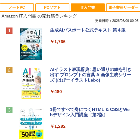
ノートPC
PCソフト
IT入門書
電子書籍リーダー
Amazon IT入門書 の売れ筋ランキング
更新日時：2026/08/09 00:05
Apple 2026 MacBook Neo A18 Proチッ
Robloxギフトカード - 800 Robux 【限
生成AIパスポート公式テキスト 第４版
プ搭載13インチノートブック：AIとAppl
定バーチャルアイテムを含む】 【オンラ
e Intelligenceのために設計、Liquid Ret
インゲームコード】 ロブロックス | オン
￥1,766
inaディスプレイ、8GBユニファイドメモ
ラインコード版
リ、512GB SSDストレージ、1080p Fac
eTime HDカメラ、Touch ID - インディ
￥1,300
ゴ
AIイラスト表現辞典: 思い通りの絵を引き
￥137,800
出す プロンプトの言葉 AI画像生成シリー
Robloxギフトカード - 1000 Robux 【限
ズ (はぴーイラストLabo)
定バーチャルアイテムを含む】 【オンラ
インゲームコード】 ロブロックス |オン
tomtoc 360°保護 15.6 16インチ パソコ
ラインコード版
￥480
ンケース Dell NEC Lavie ASUS HP dyna
book Lenovo対応
￥1,600
1冊ですべて身につくHTML & CSSとWe
￥2,952
bデザイン入門講座［第2版］
Microsoft Office Home & Business 202
4(最新 永続版)|オンラインコード版|Wind
￥1,292
Apple 2026 MacBook Air M5チップ搭載
ows11、10/mac対応|PC2台
13インチノートブック：AIとApple Intell