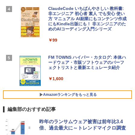
igence、13.6インチLiquid Retinaディ
￥39,582
スプレイ、16GBユニファイドメモリ、51
ClaudeCode いちばんやさしい 教科書:
2GB SSDストレージ、12MPセンターフ
非エンジニア 初心者 素人 でも安心 使い
レームカメラ、日本語キーボード、Touc
方 マニュアル AI副業にもコンテンツ作成
Robloxギフトカード - 2,000 Robux 【限
h ID - ミッドナイト
にもKindle出版にも！ 非エンジニアのた
定バーチャルアイテムを含む】 【オンラ
めのAIコーディング入門シリーズ
インゲームコード】 ロブロックス | オン
￥224,800
ラインコード版
￥99
￥3,200
【Amazon.co.jp限定】 HP ノートパソコ
ン 15-fd 15.6インチ 16GBメモリ 512GB
FM TOWNS ハイパー・カタログ: 本体ハ
SSD インテル Core 5
ードウェア・市販ソフトウェアのパーフ
Windows版 | Minecraft (マインクラフ
ェクトリストと最新エミュレータ紹介
ト): Java & Bedrock Edition | オンライ
￥129,800
ンコード版
￥1,600
￥3,600
FMV ノートパソコン WE1-K3 (MS 365 P
ersonal/Copilotキー搭載/Win 11/15.6型/
Amazonランキングをもっと見る
Core i5/16GB/SSD 512GB/ホワイト) FM
VWK3E15W_AZ
編集部のおすすめ記事
￥139,880
Amazon Kindle - 目に優しい、かさばら
昨年のランサムウェア被害は前年比3.4
ない、大きな画面で読みやすい、6週間持
倍、過去最大に～トレンドマイクロ調査
続バッテリー、6インチディスプレイ電子
書籍リーダー、マッチャ、16GB、広告な