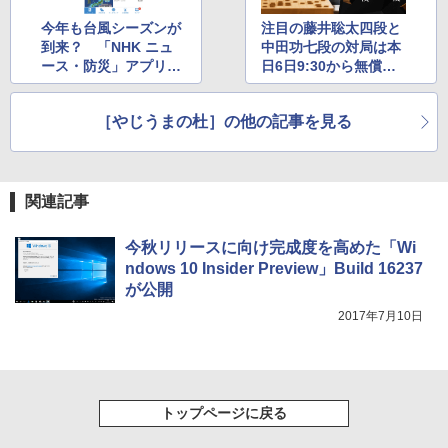
イ、色調調節ライト、最大8週間持続バッ
テリー、広告無し、ブラック (2025年発
今年も台風シーズンが
注目の藤井聡太四段と
売)
到来？ 「NHK ニュ
中田功七段の対局は本
ース・防災」アプリで
日6日9:30から無償で
￥31,980
しっかり備えよう
生放送 ～AbemaTVな
どで視聴可能
［やじうまの杜］の他の記事を見る
New Amazon Kindle Scribe Colorsoft |
11インチカラーディスプレイ、64GBスト
レージ、ノート機能搭載、明るさ自動調
整、色調調節ライト、プレミアムペン付
き、グラファイト
関連記事
￥115,980
今秋リリースに向け完成度を高めた「Wi
ndows 10 Insider Preview」Build 16237
が公開
2017年7月10日
トップページに戻る