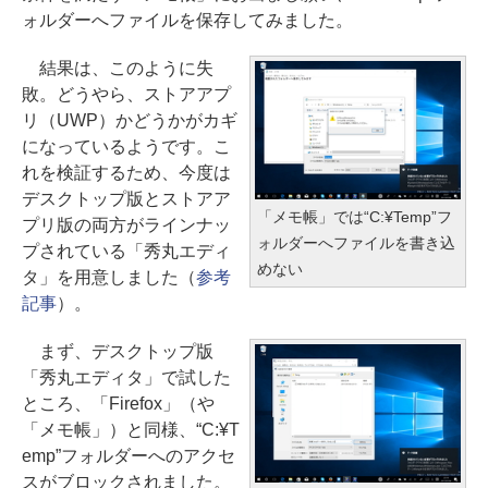
ォルダーへファイルを保存してみました。
結果は、このように失
敗。どうやら、ストアアプ
リ（UWP）かどうかがカギ
になっているようです。こ
れを検証するため、今度は
デスクトップ版とストアア
「メモ帳」では“C:¥Temp”フ
プリ版の両方がラインナッ
ォルダーへファイルを書き込
プされている「秀丸エディ
めない
タ」を用意しました（
参考
記事
）。
まず、デスクトップ版
「秀丸エディタ」で試した
ところ、「Firefox」（や
「メモ帳」）と同様、“C:¥T
emp”フォルダーへのアクセ
スがブロックされました。