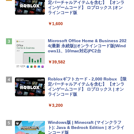
定バーチャルアイテムを含む】 【オンラ
インゲームコード】 ロブロックス |オン
tomtoc 360°保護 15.6 16インチ パソコ
ラインコード版
ンケース Dell NEC Lavie ASUS HP dyna
book Lenovo対応
￥1,600
￥2,952
Microsoft Office Home & Business 202
4(最新 永続版)|オンラインコード版|Wind
Apple 2026 MacBook Air M5チップ搭載
ows11、10/mac対応|PC2台
13インチノートブック：AIとApple Intell
igence、13.6インチLiquid Retinaディ
￥39,582
スプレイ、16GBユニファイドメモリ、51
2GB SSDストレージ、12MPセンターフ
レームカメラ、日本語キーボード、Touc
Robloxギフトカード - 2,000 Robux 【限
h ID - ミッドナイト
定バーチャルアイテムを含む】 【オンラ
インゲームコード】 ロブロックス | オン
￥224,800
ラインコード版
￥3,200
【Amazon.co.jp限定】 HP ノートパソコ
ン 15-fd 15.6インチ 16GBメモリ 512GB
SSD インテル Core 5
Windows版 | Minecraft (マインクラフ
ト): Java & Bedrock Edition | オンライ
￥129,800
ンコード版