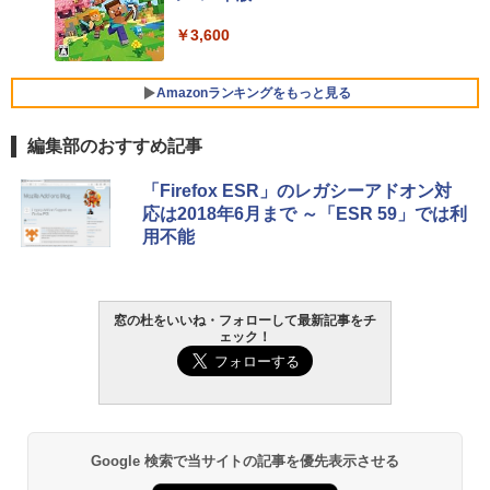
￥3,600
FMV ノートパソコン WE1-K3 (MS 365 P
ersonal/Copilotキー搭載/Win 11/15.6型/
Core i5/16GB/SSD 512GB/ホワイト) FM
Amazonランキングをもっと見る
VWK3E15W_AZ
編集部のおすすめ記事
￥139,880
生成AIパスポート公式テキスト 第４版
Amazon Kindle - 目に優しい、かさばら
「Firefox ESR」のレガシーアドオン対
ない、大きな画面で読みやすい、6週間持
応は2018年6月まで ～「ESR 59」では利
続バッテリー、6インチディスプレイ電子
￥1,766
用不能
書籍リーダー、マッチャ、16GB、広告な
し
￥16,980
AIイラスト表現辞典: 思い通りの絵を引き
窓の杜をいいね・フォローして最新記事をチ
ェック！
出す プロンプトの言葉 AI画像生成シリー
ズ (はぴーイラストLabo)
Kindle Paperwhite シグニチャーエディ
ション (32GB) 7インチディスプレイ、明
るさ自動調整、色調調節ライト、12週間
￥480
持続バッテリー、広告なし、メタリック
ブラック
1冊ですべて身につくHTML & CSSとWe
Google 検索で当サイトの記事を優先表示させる
￥27,980
bデザイン入門講座［第2版］