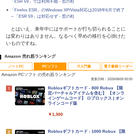
「ESR 59」では利用不能 - 窓の杜
「Firefox ESR」のWindows XP/Vista対応は2018年6月で終了
～「ESR 59」は対応せず - 窓の杜
とはいえ、来年中にはサポートが打ち切られることに
は変わりはありません。なるべく早めの移行を心掛けた
いものですね。
Amazon 売れ筋ランキング
ノートPC
PCソフト
IT入門書
電子書籍リーダー
Amazon PCソフト の売れ筋ランキング
更新日時：2026/08/09 00:05
Apple 2026 MacBook Neo A18 Proチッ
Robloxギフトカード - 800 Robux 【限
プ搭載13インチノートブック：AIとAppl
定バーチャルアイテムを含む】 【オンラ
e Intelligenceのために設計、Liquid Ret
インゲームコード】 ロブロックス | オン
inaディスプレイ、8GBユニファイドメモ
ラインコード版
リ、512GB SSDストレージ、1080p Fac
eTime HDカメラ、Touch ID - インディ
￥1,300
ゴ
￥137,800
Robloxギフトカード - 1000 Robux 【限