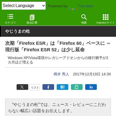
Powered by
Translate
窓の杜
インターネット
Webブラウザー
Windows
カテゴリ
過去記事
検索
Impressサイト
やじうまの杜
次期「Firefox ESR」は「Firefox 60」ベースに ～
現行版「Firefox ESR 52」は少し延命
Windows XP/Vista環境やレガシーアドオンからの移行猶予が2
カ月ほど増える
樽井 秀人
2017年12月19日 14:39
リスト
“やじうまの杜”では、ニュース・レビューにこだわ
らない幅広い話題をお伝えします。