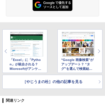
￥1,292
Amazon Kindle Paperwhite (16GB) 7イ
ンチディスプレイ、色調調節ライト、12
週間持続バッテリー、広告なし、ブラッ
ク
ClaudeCode いちばんやさしい 教科書:
非エンジニア 初心者 素人 でも安心 使い
￥22,980
方 マニュアル AI副業にもコンテンツ作成
にもKindle出版にも！ 非エンジニアのた
めのAIコーディング入門シリーズ
Amazon Kindle Colorsoft | 16GBストレ
￥99
ージ、防水、7インチカラーディスプレ
イ、色調調節ライト、最大8週間持続バッ
テリー、広告無し、ブラック (2025年発
「Excel」に「Pytho
“Google 画像検索”が
売)
FM TOWNS ハイパー・カタログ: 本体ハ
n」が統合される？
アップデート？ “タ
ードウェア・市販ソフトウェアのパーフ
￥31,980
Microsoftがアンケー
グ”を選んで検索結果
ェクトリストと最新エミュレータ紹介
トを実施中
を絞り込めるように
￥1,600
［やじうまの杜］の他の記事を見る
New Amazon Kindle Scribe Colorsoft |
11インチカラーディスプレイ、64GBスト
レージ、ノート機能搭載、明るさ自動調
整、色調調節ライト、プレミアムペン付
き、グラファイト
関連リンク