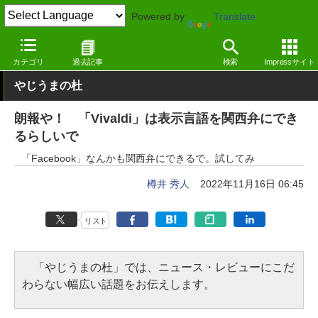
Powered by
Translate
窓の杜
インターネット
Webブラウザー
Windows
カテゴリ
過去記事
検索
Impressサイト
やじうまの杜
朗報や！ 「Vivaldi」は表示言語を関西弁にでき
るらしいで
「Facebook」なんかも関西弁にできるで。試してみ
樽井 秀人
2022年11月16日 06:45
リスト
「やじうまの杜」では、ニュース・レビューにこだ
わらない幅広い話題をお伝えします。