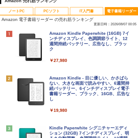
Amazon 売れ筋ランキング
ノートPC
PCソフト
IT入門書
電子書籍リーダー
Amazon 電子書籍リーダー の売れ筋ランキング
更新日時：2026/08/07 00:05
Apple 2026 MacBook Neo A18 Proチッ
Robloxギフトカード - 800 Robux 【限
生成AIパスポート公式テキスト 第４版
Amazon Kindle Paperwhite (16GB) 7イ
プ搭載13インチノートブック：AIとAppl
定バーチャルアイテムを含む】 【オンラ
ンチディスプレイ、色調調節ライト、12
e Intelligence、Liquid Retinaディスプ
インゲームコード】 ロブロックス | オン
週間持続バッテリー、広告なし、ブラッ
￥1,766
レイ、8GBメモリ、512GB SSD、1080p
ラインコード版
ク
FaceTime HDカメラ、Touch ID - インデ
ィゴ + 3年延長 AppleCare+ for 13インチ
￥1,300
￥27,980
MacBook Neo(A18 Pro)|ダウンロード版
AIイラスト表現辞典: 思い通りの絵を引き
￥162,598
出す プロンプトの言葉 AI画像生成シリー
Robloxギフトカード - 2,000 Robux 【限
Amazon Kindle - 目に優しい、かさばら
ズ (はぴーイラストLabo)
定バーチャルアイテムを含む】 【オンラ
ない、大きな画面で読みやすい、6週間持
インゲームコード】 ロブロックス | オン
続バッテリー、6インチディスプレイ電子
tomtoc 360°保護 15.6 16インチ パソコ
ラインコード版
書籍リーダー、ブラック、16GB、広告な
￥480
ンケース Dell NEC Lavie ASUS HP dyna
し
book Lenovo対応
￥3,200
￥19,980
ClaudeCode いちばんやさしい 教科書:
￥2,952
非エンジニア 初心者 素人 でも安心 使い
方 マニュアル AI副業にもコンテンツ作成
Microsoft Office Home & Business 202
にもKindle出版にも！ 非エンジニアのた
4(最新 永続版)|オンラインコード版|Wind
Kindle Paperwhite シグニチャーエディ
めのAIコーディング入門シリーズ
Apple 2026 MacBook Air M5チップ搭載
ows11、10/mac対応|PC2台
ション (32GB) 7インチディスプレイ、明