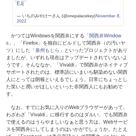
EJj
— いちのみやけーさん (@onepalacekey)
November 8,
2022
かつてはWindowsを関西弁にする
「関西弁Window
s」
、「Firefox」を独自にビルドして関西弁（の汚いヤ
ツ）にした
「泉州もじら」
といったプロジェクトがあり
ましたが、いずれも現在はアップデートされていないよ
うです。そんななか、「Vivaldi」で関西弁がネイティブ
サポートされたのは、標準語にいまいち馴染めない関西
人にとっては朗報といえるでしょう。日常にちょっとし
た笑いと潤いがほしいといった非関西人にもお勧めで
す。
なお、すでにお気に入りのWebブラウザーがあって、
わざわざ「Vivaldi」に移行するのはダルい、でも関西弁
で使えるのはうらやましいなぁと思う方は、Webサービ
スを関西弁にしてしまうのはいかがでしょうか。たとえ