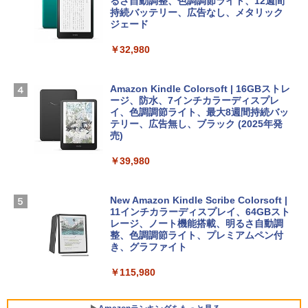
13インチノートブック：AIとApple Intell
るさ自動調整、色調調節ライト、12週間
igence、13.6インチLiquid Retinaディ
持続バッテリー、広告なし、メタリック
￥99
￥39,582
スプレイ、24GBユニファイドメモリ、1
ジェード
TB SSD、12MPセンターフレームカメ
ラ、Touch ID - ミッドナイト + 3年延長
￥32,980
FM TOWNS ハイパー・カタログ: 本体ハ
Robloxギフトカード - 1000 Robux 【限
AppleCare+ for 13インチMacBook Air
ードウェア・市販ソフトウェアのパーフ
定バーチャルアイテムを含む】 【オンラ
(M5)|ダウンロード版
ェクトリストと最新エミュレータ紹介
インゲームコード】 ロブロックス |オン
ラインコード版
Amazon Kindle Colorsoft | 16GBストレ
￥347,600
ージ、防水、7インチカラーディスプレ
￥1,600
イ、色調調節ライト、最大8週間持続バッ
￥1,600
テリー、広告無し、ブラック (2025年発
【Amazon.co.jp限定】 HP ノートパソコ
売)
1冊ですべて身につくHTML & CSSとWe
ン 15-fd 15.6インチ 16GBメモリ 512GB
bデザイン入門講座［第2版］
Microsoft Office Home 2024(最新 永続
SSD インテル Core 5
￥39,980
版)|オンラインコード版|Windows11、1
0/mac対応|PC2台
￥2,326
￥129,800
New Amazon Kindle Scribe Colorsoft |
￥37,224
11インチカラーディスプレイ、64GBスト
FMV ノートパソコン WE1-K3 (MS 365 P
レージ、ノート機能搭載、明るさ自動調
ersonal/Copilotキー搭載/Win 11/15.6型/
整、色調調節ライト、プレミアムペン付
Core i5/16GB/SSD 512GB/ホワイト) FM
き、グラファイト
VWK3E15W_AZ
￥115,980
￥120,000