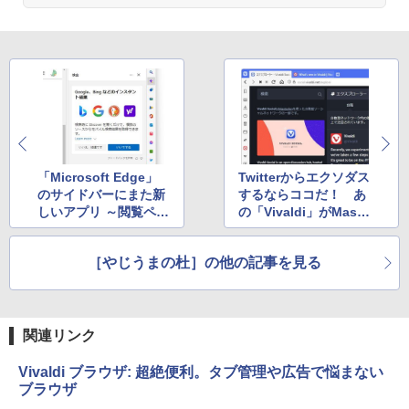
「Microsoft Edge」
Twitterからエクソダス
のサイドバーにまた新
するならココだ！ あ
しいアプリ ～閲覧ペー
の「Vivaldi」がMasto
ジを深堀する［検出］
donインスタンスを開
設
［やじうまの杜］の他の記事を見る
関連リンク
Vivaldi ブラウザ: 超絶便利。タブ管理や広告で悩まない
ブラウザ