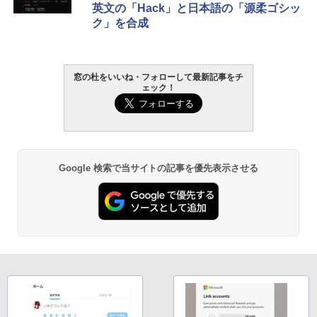
英文の「Hack」と日本語の「源柔ゴシッ
ク
ク」を合成
￥27,980
Amazon Kindle - 目に優しい、かさばら
窓の杜をいいね・フォローして最新記事をチ
ない、大きな画面で読みやすい、6週間持
ェック！
続バッテリー、6インチディスプレイ電子
書籍リーダー、ブラック、16GB、広告な
し
￥19,980
Google 検索で当サイトの記事を優先表示させる
Kindle Paperwhite シグニチャーエディ
ション (32GB) 7インチディスプレイ、明
るさ自動調整、色調調節ライト、12週間
持続バッテリー、広告なし、メタリック
ブラック
￥32,980
Amazon Kindle Colorsoft | 16GBストレ
ージ、防水、7インチカラーディスプレ