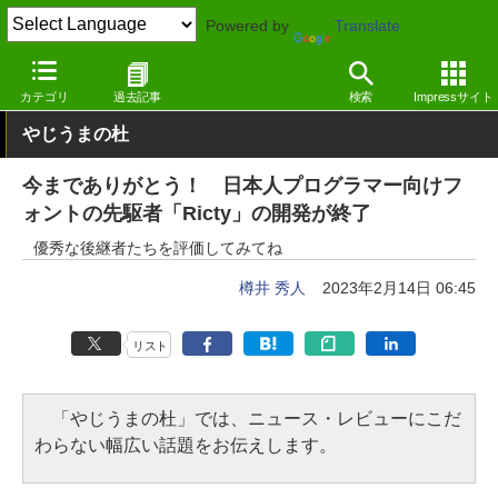
Powered by
Translate
窓の杜
プログラミング
プログラミング
Windows
カテゴリ
過去記事
検索
Impressサイト
やじうまの杜
今までありがとう！ 日本人プログラマー向けフ
ォントの先駆者「Ricty」の開発が終了
優秀な後継者たちを評価してみてね
樽井 秀人
2023年2月14日 06:45
リスト
「やじうまの杜」では、ニュース・レビューにこだ
わらない幅広い話題をお伝えします。