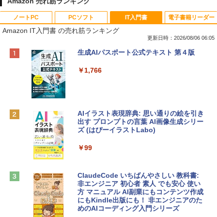
Amazon 売れ筋ランキング
ノートPC
PCソフト
IT入門書
電子書籍リーダー
Amazon IT入門書 の売れ筋ランキング
更新日時：2026/08/06 06:05
Apple 2026 MacBook Neo A18 Proチッ
Xbox プリペイドカード 10,000円 デジタ
生成AIパスポート公式テキスト 第４版
プ搭載13インチノートブック：AIとAppl
ルコード 【旧 Xbox ギフトカード】 [オ
e Intelligenceのために設計、Liquid Ret
ンラインコード]
￥1,766
inaディスプレイ、8GBユニファイドメモ
リ、512GB SSDストレージ、1080p Fac
￥10,000
eTime HDカメラ、Touch ID - インディ
ゴ
AIイラスト表現辞典: 思い通りの絵を引き
Robloxギフトカード - 800 Robux 【限
￥137,800
出す プロンプトの言葉 AI画像生成シリー
定バーチャルアイテムを含む】 【オンラ
ズ (はぴーイラストLabo)
インゲームコード】 ロブロックス | オン
ラインコード版
tomtoc 360°保護 15.6 16インチ パソコ
￥99
ンケース Dell NEC Lavie ASUS HP dyna
￥1,300
book Lenovo対応
ClaudeCode いちばんやさしい 教科書:
￥2,952
非エンジニア 初心者 素人 でも安心 使い
Microsoft Office Home & Business 202
方 マニュアル AI副業にもコンテンツ作成
4(最新 永続版)|オンラインコード版|Wind
にもKindle出版にも！ 非エンジニアのた
ows11、10/mac対応|PC2台
めのAIコーディング入門シリーズ
Apple 2026 MacBook Air M5チップ搭載