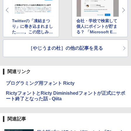
イ、色調調節ライト、最大8週間持続バッ
テリー、広告無し、ブラック (2025年発
売)
Twitterの「凍結まつ
会社・学校で検索して
￥39,980
り」に巻き込まれまし
個人にポイントが貯ま
た……。この悲しみを
る？ 「Microsoft Edg
胸に「異議申し立て」
e」の「アカウント リ
New Amazon Kindle Scribe Colorsoft |
で徹底抗戦を
ンク」を試す
11インチカラーディスプレイ、64GBスト
［やじうまの杜］の他の記事を見る
レージ、ノート機能搭載、明るさ自動調
整、色調調節ライト、プレミアムペン付
き、グラファイト
関連リンク
￥115,980
プログラミング用フォント Ricty
RictyフォントとRicty Diminishedフォントが正式にサポ
ート終了となった話 - Qiita
関連記事