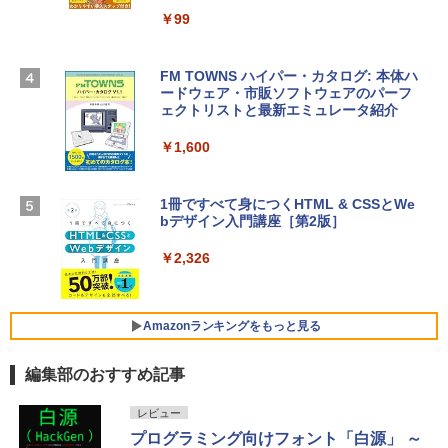
13インチノートブック：AIとApple Intell
￥39,582
igence、13.6インチLiquid Retinaディ
￥99
スプレイ、24GBユニファイドメモリ、1
TB SSD、12MPセンターフレームカメ
Robloxギフトカード - 2,000 Robux 【限
ラ、Touch ID - スカイブルー + 3年延長
FM TOWNS ハイパー・カタログ: 本体ハ
定バーチャルアイテムを含む】 【オンラ
AppleCare+ for 13インチMacBook Air
ードウェア・市販ソフトウェアのパーフ
インゲームコード】 ロブロックス | オン
(M5)|ダウンロード版
ェクトリストと最新エミュレータ紹介
ラインコード版
￥331,701
￥1,600
￥3,200
【Amazon.co.jp限定】 HP ノートパソコ
1冊ですべて身につくHTML & CSSとWe
Robloxギフトカード - 1000 Robux 【限
ン 15-fd 15.6インチ 16GBメモリ 512GB
bデザイン入門講座［第2版］
定バーチャルアイテムを含む】 【オンラ
SSD インテル Core 5
インゲームコード】 ロブロックス |オン
ラインコード版
￥2,326
￥129,800
￥1,600
FMV ノートパソコン WE1-K3 (MS 365 P
Amazonランキングをもっと見る
ersonal/Copilotキー搭載/Win 11/15.6型/
Core i5/16GB/SSD 512GB/ホワイト) FM
編集部のおすすめ記事
VWK3E15W_AZ
Amazon Kindle Paperwhite (16GB) 7イ
￥119,800
レビュー
ンチディスプレイ、色調調節ライト、12
プログラミング向けフォント「白源」 ～
週間持続バッテリー、広告なし、ブラッ